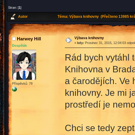
Stran: [
1
]
Autor
Téma: Výbava knihovny (Přečteno 13985 krá
Výbava knihovny
Harwey Hill
«
kdy:
Prosinec 31, 2015, 12:04:03 odpo
Dospělák
Rád bych vytáhl 
Knihovna v Brada
a čarodějích. Ve 
Příspěvků: 78
knihovny. Je mi 
prostředí je nem
Chci se tedy zept