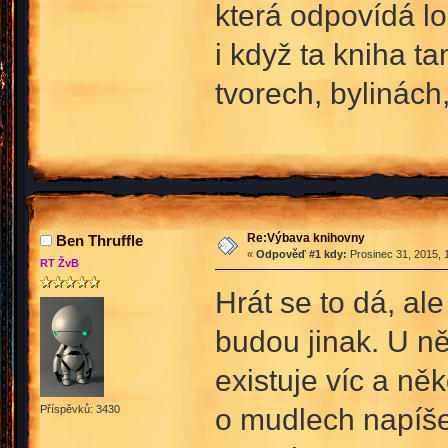
která odpovídá l
i když ta kniha 
tvorech, bylinách,
Re:Výbava knihovny
Ben Thruffle
«
Odpověď #1 kdy:
Prosinec 31, 2015, 
RT ŽvB
Hrát se to dá, al
budou jinak. U ně
existuje víc a ně
o mudlech napíše 
Příspěvků: 3430