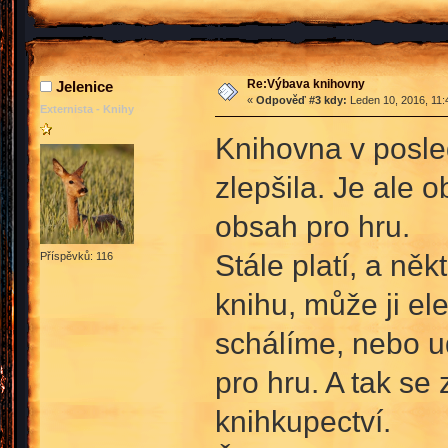
Re:Výbava knihovny
Jelenice
«
Odpověď #3 kdy:
Leden 10, 2016, 11:
Externista - Knihy
Knihovna v posled
zlepšila. Je ale 
obsah pro hru.
Stále platí, a něk
Příspěvků: 116
knihu, může ji el
schálíme, nebo 
pro hru. A tak se
knihkupectví.