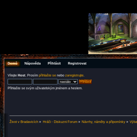
Domů
Nápověda
Přihlásit
Registrovat
Vítejte
Host
. Prosím
přihlašte se
nebo
zaregistrujte
.
Přihlašte se svým uživatelským jménem a heslem.
Život v Bradavicích
»
Hráči - Diskuzni Forum
»
Návrhy, náměty a připomínky
»
Výba