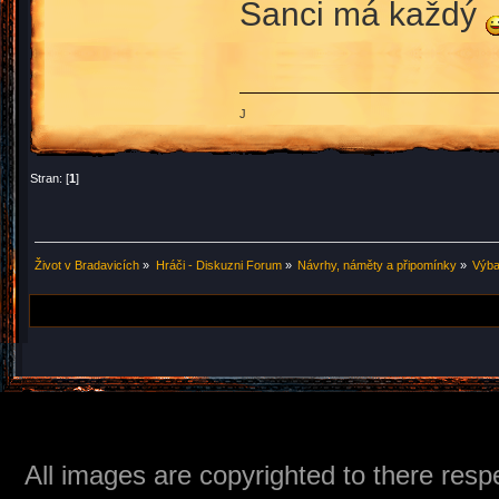
Šanci má každý
J
Stran: [
1
]
Život v Bradavicích
»
Hráči - Diskuzni Forum
»
Návrhy, náměty a připomínky
»
Výba
All images are copyrighted to there respe