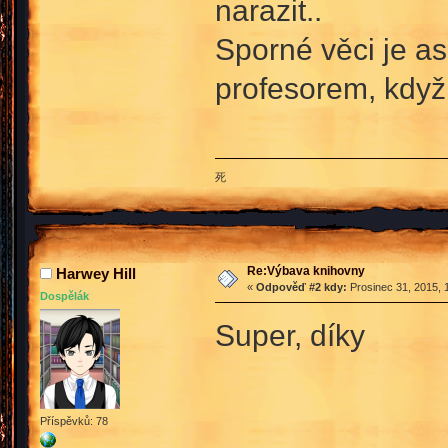
narazit..
Sporné věci je as
profesorem, když 
死
Re:Výbava knihovny
Harwey Hill
«
Odpověď #2 kdy:
Prosinec 31, 2015, 
Dospělák
Super, díky
Příspěvků: 78