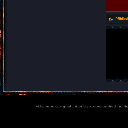
Přihlási
All images are copyrighted to there respective owners, this site nor t