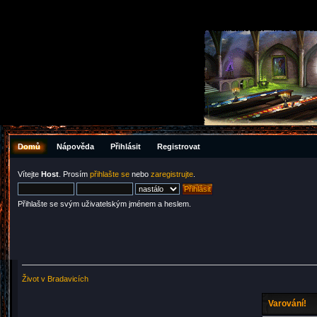
Domů
Nápověda
Přihlásit
Registrovat
Vítejte
Host
. Prosím
přihlašte se
nebo
zaregistrujte
.
Přihlašte se svým uživatelským jménem a heslem.
Život v Bradavicích
Varování!