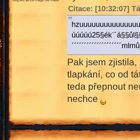
long live all the magic we made
Citace: [10:32:07] Tá
hzuuuuuuuuuuuuuuuuuuuuuuu
úúúúú25§ék¨´á§§ůl
´´´´´´´´´´´´´´´´´´´
Pak jsem zjistila,
tlapkání, co od t
teda přepnout neu
nechce