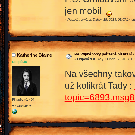
jen mobil
«
Poslední změna: Duben 18, 2013, 05:07:14 o
Re:Vtipné fotky pořízené při hraní 
Katherine Blame
«
Odpověď #1 kdy:
Duben 17, 2013, 11:
Dospělák
Na všechny takov
už kolikrát Tady :
topic=6893.msg
Příspěvků: 404
♥ *VallStar* ♥