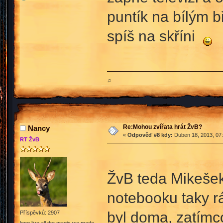
puntík na bílým b
spíš na skříni
♫
Re:Mohou zvířata hrát ŽvB?
Nancy
«
Odpověď #8 kdy:
Duben 18, 2013, 07:
RT ŽvB
ŽvB teda Mikešek 
notebooku taky rá
byl doma, zatímco
Příspěvků: 2907