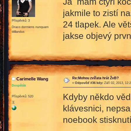
Já mam čtyři kočk
jakmile to zistí n
Příspěvků: 3
24 tlapek. Ale vě
Draco dormiens nunquam
titillandus
jakse objevý prvn
Re:Mohou zvířata hrát ŽvB?
Carimelle Wang
«
Odpověď #36 kdy:
Září 02, 2013, 12:
Dospělák
Kdyby někdo vědě
Příspěvků: 520
王
klávesnici, neps
noebook stisknut