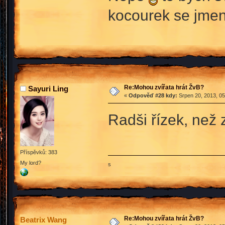
kocourek se jmen
Re:Mohou zvířata hrát ŽvB?
Sayuri Ling
«
Odpověď #28 kdy:
Srpen 20, 2013, 05
Radši řízek, než
Příspěvků: 383
My lord?
s
Re:Mohou zvířata hrát ŽvB?
Beatrix Wang