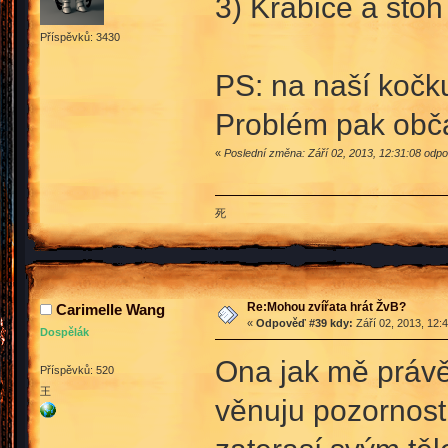
3) Krabice a stoh
Příspěvků: 3430
PS: na naší kočku
Problém pak občas
«
Poslední změna: Září 02, 2013, 12:31:08 odpo
死
Re:Mohou zvířata hrát ŽvB?
Carimelle Wang
«
Odpověď #39 kdy:
Září 02, 2013, 12:
Dospělák
Ona jak mě právě v
Příspěvků: 520
王
věnuju pozornost 