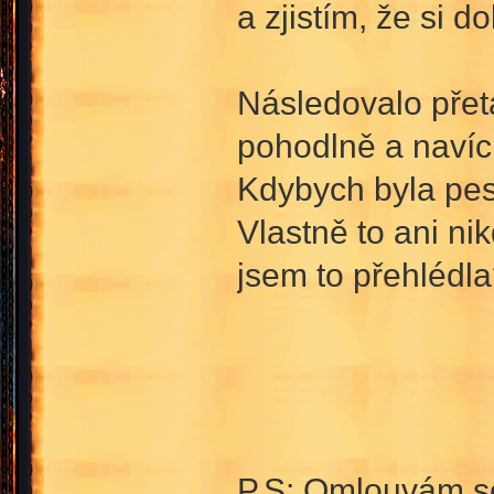
a zjistím, že si d
Následovalo přeta
pohodlně a navíc
Kdybych byla pes, 
Vlastně to ani ni
jsem to přehléd
P.S: Omlouvám se 