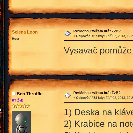
Re:Mohou zvířata hrát ŽvB?
Selena Loon
«
Odpověď #37 kdy:
Září 02, 2013, 12:
Host
Vysavač pomůže :
Re:Mohou zvířata hrát ŽvB?
Ben Thruffle
«
Odpověď #38 kdy:
Září 02, 2013, 12:
RT ŽvB
1) Deska na kláv
2) Krabice na no