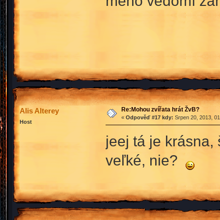
mého vědomí zah
Re:Mohou zvířata hrát ŽvB?
Alis Alterey
«
Odpověď #17 kdy:
Srpen 20, 2013, 01
Host
jeej tá je krásna
veľké, nie?