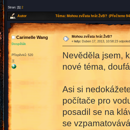
Stran: [
1
]
2
Autor
Téma: Mohou zvířata hrát ŽvB? (Přečteno 94
Mohou zvířata hrát ŽvB?
Carimelle Wang
«
kdy:
Duben 17, 2013, 10:58:23 odpoled
Dospělák
Nevěděla jsem, ka
Příspěvků: 520
王
nové téma, doufá
Asi si nedokážete
počítače pro vodu
posadil se na klá
se vzpamatovává