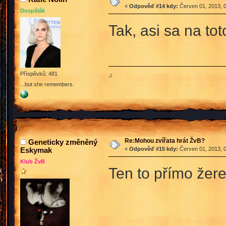
«
Odpověď #14 kdy:
Červen 01, 2013, 0
Dospělák
Tak, asi sa na tot
Příspěvků: 481
♫
...but she remembers.
Re:Mohou zvířata hrát ŽvB?
Geneticky změněný
Eskymak
«
Odpověď #15 kdy:
Červen 01, 2013, 0
Klub ŽvB
Ten to přímo žere 