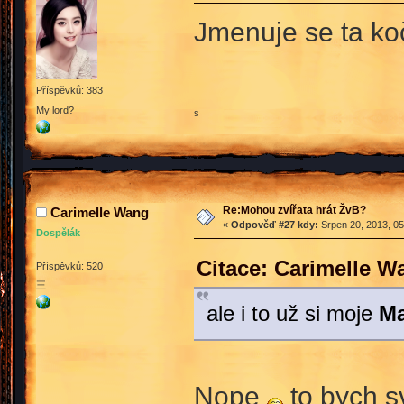
Jmenuje se ta k
Příspěvků: 383
My lord?
s
Re:Mohou zvířata hrát ŽvB?
Carimelle Wang
«
Odpověď #27 kdy:
Srpen 20, 2013, 05
Dospělák
Citace: Carimelle W
Příspěvků: 520
王
ale i to už si moje
Ma
Nope
to bych s