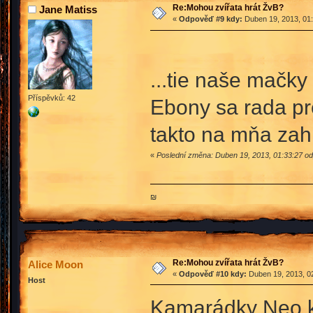
Re:Mohou zvířata hrát ŽvB?
Jane Matiss
«
Odpověď #9 kdy:
Duben 19, 2013, 01:
...tie naše mačky
Příspěvků: 42
Ebony sa rada pre
takto na mňa zah
«
Poslední změna: Duben 19, 2013, 01:33:27 od
₪
Re:Mohou zvířata hrát ŽvB?
Alice Moon
«
Odpověď #10 kdy:
Duben 19, 2013, 02
Host
Kamarádky Neo k