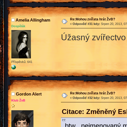
Re:Mohou zvířata hrát ŽvB?
Amelia Allingham
«
Odpověď #31 kdy:
Srpen 20, 2013, 07
Dospělák
Úžasný zvířectv
Příspěvků: 641
Re:Mohou zvířata hrát ŽvB?
Gordon Alert
«
Odpověď #32 kdy:
Srpen 20, 2013, 07
Klub ŽvB
Citace: Změněný Es
btw, nejmenovaný mor