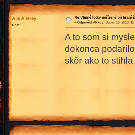
Re:Vtipné fotky pořízené při hraní 
Alis Alterey
«
Odpověď #5 kdy:
Duben 18, 2013, 11:
Host
A to som si mysl
dokonca podarilo 
skôr ako to stihla