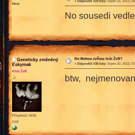
«
Odpověď #29 kdy:
Srpen 20, 2013, 05
Host
No sousedi vedle
Re:Mohou zvířata hrát ŽvB?
Geneticky změněný
Eskymak
«
Odpověď #30 kdy:
Srpen 20, 2013, 07
Klub ŽvB
btw, nejmenovaný 
Příspěvků: 4635
OXI!