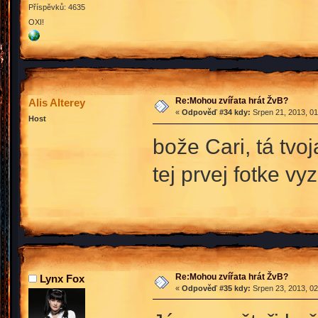
Příspěvků: 4635
OXI!
Re:Mohou zvířata hrát ŽvB?
Alis Alterey
«
Odpověď #34 kdy:
Srpen 21, 2013, 01
Host
bože Cari, tá tvo
tej prvej fotke v
Re:Mohou zvířata hrát ŽvB?
Lynx Fox
«
Odpověď #35 kdy:
Srpen 23, 2013, 02