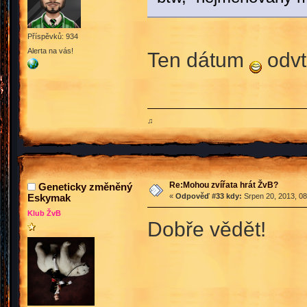
Příspěvků: 934
Alerta na vás!
Ten dátum
odvt
♫
Re:Mohou zvířata hrát ŽvB?
Geneticky změněný
Eskymak
«
Odpověď #33 kdy:
Srpen 20, 2013, 08
Klub ŽvB
Dobře vědět!