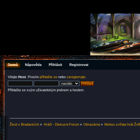
Domů
Nápověda
Přihlásit
Registrovat
Vítejte
Host
. Prosím
přihlašte se
nebo
zaregistrujte
.
Přihlašte se svým uživatelským jménem a heslem.
Život v Bradavicích
»
Hráči - Diskuzni Forum
»
Obrazárna
»
Mohou zvířata hrát Žv