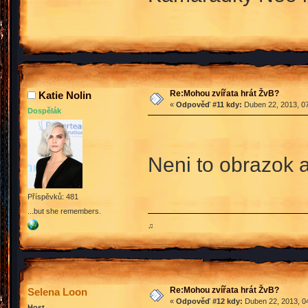
Re:Mohou zvířata hrát ŽvB?
Katie Nolin
«
Odpověď #11 kdy:
Duben 22, 2013, 07
Dospělák
Neni to obrazok 
Příspěvků: 481
...but she remembers.
♫
Re:Mohou zvířata hrát ŽvB?
Selena Loon
«
Odpověď #12 kdy:
Duben 22, 2013, 04
Host