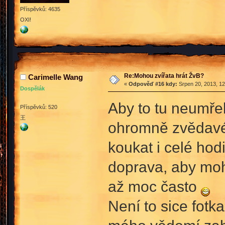
Příspěvků: 4635
OXI!
Re:Mohou zvířata hrát ŽvB?
Carimelle Wang
«
Odpověď #16 kdy:
Srpen 20, 2013, 12
Dospělák
Aby to tu neumře
Příspěvků: 520
王
ohromně zvědavé,
koukat i celé ho
doprava, aby mohl
až moc často
Není to sice fotk