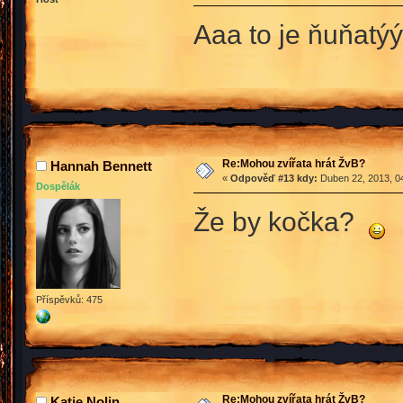
Aaa to je ňuňatýý
Re:Mohou zvířata hrát ŽvB?
Hannah Bennett
«
Odpověď #13 kdy:
Duben 22, 2013, 04
Dospělák
Že by kočka?
Příspěvků: 475
Re:Mohou zvířata hrát ŽvB?
Katie Nolin