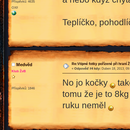
Příspěvků: 4635
OXI!
Teplíčko, pohodlíč
Re:Vtipné fotky pořízené při hraní 
Medvěd
«
Odpověď #4 kdy:
Duben 18, 2013, 09:
Klub ŽvB
No jo kočky
tak
Příspěvků: 1846
tomu že je to 8kg
ruku neměl