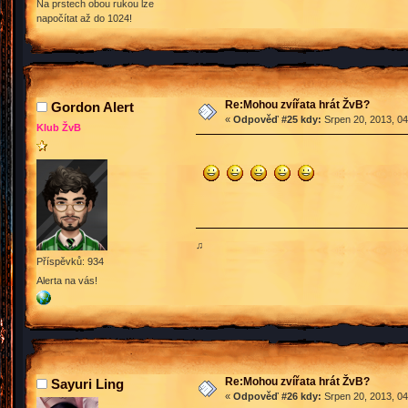
Na prstech obou rukou lze
napočítat až do 1024!
Re:Mohou zvířata hrát ŽvB?
Gordon Alert
«
Odpověď #25 kdy:
Srpen 20, 2013, 04
Klub ŽvB
♫
Příspěvků: 934
Alerta na vás!
Re:Mohou zvířata hrát ŽvB?
Sayuri Ling
«
Odpověď #26 kdy:
Srpen 20, 2013, 04