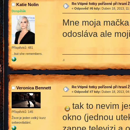
Re:Vtipné fotky pořízené při hraní 
Katie Nolin
«
Odpověď #6 kdy:
Duben 18, 2013, 11:
Dospělák
Mne moja mačka r
odosláva ale mo
Příspěvků: 481
...but she remembers.
♫
Re:Vtipné fotky pořízené při hraní 
Veronica Bennett
«
Odpověď #7 kdy:
Duben 18, 2013, 04:
tak to nevim je
Příspěvků: 145
okno (jednou utek
Život je jeden velký kurz
sebeovládání.
zapne televizi a