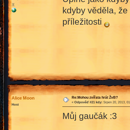
王
kdyby věděla, že 
příležitosti
Re:Mohou zvířata hrát ŽvB?
Alice Moon
«
Odpověď #21 kdy:
Srpen 20, 2013, 01
Host
Můj gaučák :3