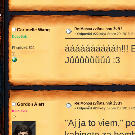
Re:Mohou zvířata hrát ŽvB?
Carimelle Wang
«
Odpověď #22 kdy:
Srpen 20, 2013, 01
Dospělák
ááááááááááh!!! En
Příspěvků: 520
王
Jůůůůůůůů :3
Re:Mohou zvířata hrát ŽvB?
Gordon Alert
«
Odpověď #23 kdy:
Srpen 20, 2013, 02
Klub ŽvB
"Aj ja to viem,"
kabinete za bomb