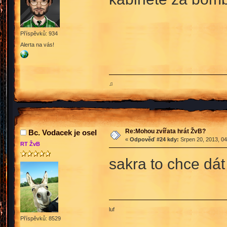
Příspěvků: 934
Alerta na vás!
♫
Re:Mohou zvířata hrát ŽvB?
Bc. Vodacek je osel
«
Odpověď #24 kdy:
Srpen 20, 2013, 04
RT ŽvB
sakra to chce dá
luf
Příspěvků: 8529