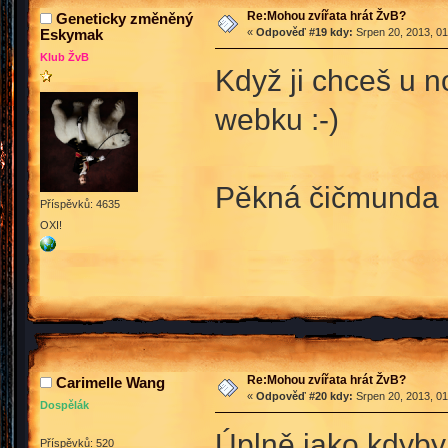
Re:Mohou zvířata hrát ŽvB?
Geneticky změněný
Eskymak
«
Odpověď #19 kdy:
Srpen 20, 2013, 01
Klub ŽvB
Když ji chceš u n
webku :-)
Pěkná čičmunda :
Příspěvků: 4635
OXI!
Re:Mohou zvířata hrát ŽvB?
Carimelle Wang
«
Odpověď #20 kdy:
Srpen 20, 2013, 01
Dospělák
Úplně jako kdyby 
Příspěvků: 520