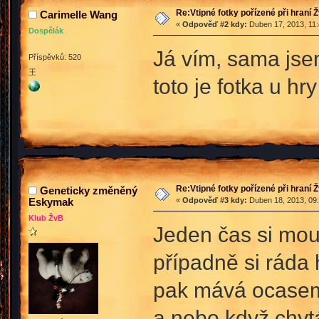
Re:Vtipné fotky pořízené při hraní 
Carimelle Wang
«
Odpověď #2 kdy:
Duben 17, 2013, 11:
Dospělák
Já vím, sama jsem
Příspěvků: 520
王
toto je fotka u hr
Re:Vtipné fotky pořízené při hraní 
Geneticky změněný
Eskymak
«
Odpověď #3 kdy:
Duben 18, 2013, 09:
Klub ŽvB
Jeden čas si mou
případně si ráda 
pak mává ocasem
a nebo když chytá