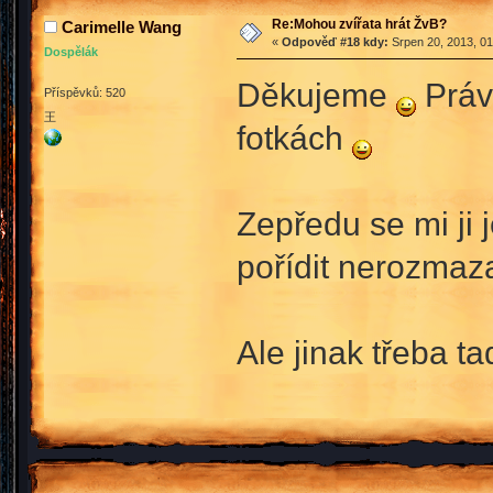
Re:Mohou zvířata hrát ŽvB?
Carimelle Wang
«
Odpověď #18 kdy:
Srpen 20, 2013, 01
Dospělák
Děkujeme
Právě
Příspěvků: 520
王
fotkách
Zepředu se mi ji j
pořídit nerozmaz
Ale jinak třeba ta