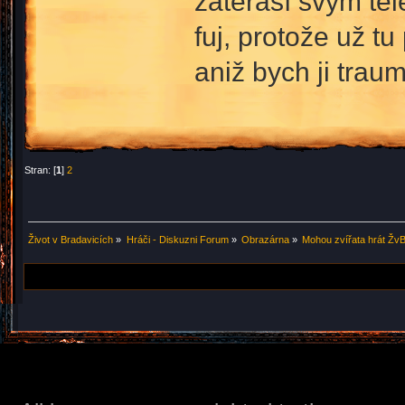
zaterasí svým těl
fuj, protože už tu
aniž bych ji trau
Stran: [
1
]
2
Život v Bradavicích
»
Hráči - Diskuzni Forum
»
Obrazárna
»
Mohou zvířata hrát Žv