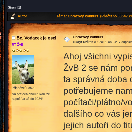
Stran: [
1
]
Autor
Téma: Obrazový konkurz (Přečteno 33547 kr
Obrazový konkurz
Bc. Vodacek je osel
«
kdy:
Květen 09, 2015, 08:24:17 odpole
RT ŽvB
Ahoj všichni vypi
ŽvB 2 se nám poma
ta správná doba o
potřebujeme namal
Příspěvků: 8529
Na prstech obou rukou lze
napočítat až do 1024!
počítači/plátno/v
dalšího co vás j
jejich autoři do tit