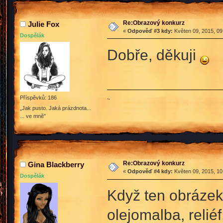
Re:Obrazový konkurz
Julie Fox
«
Odpověď #3 kdy:
Květen 09, 2015, 09
Dospělák
Dobře, děkuji
Příspěvků: 186
~
„Jak pusto. Jaká prázdnota...
... ve mně"
Re:Obrazový konkurz
Gina Blackberry
«
Odpověď #4 kdy:
Květen 09, 2015, 10
Dospělák
Když ten obrázek
olejomalba, relié