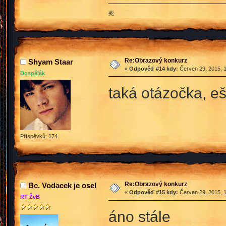
死
Re:Obrazový konkurz
Shyam Staar
«
Odpověď #14 kdy:
Červen 29, 2015, 1
Dospělák
taká otázočka, eš
Příspěvků: 174
Re:Obrazový konkurz
Bc. Vodacek je osel
«
Odpověď #15 kdy:
Červen 29, 2015, 1
RT ŽvB
áno stále