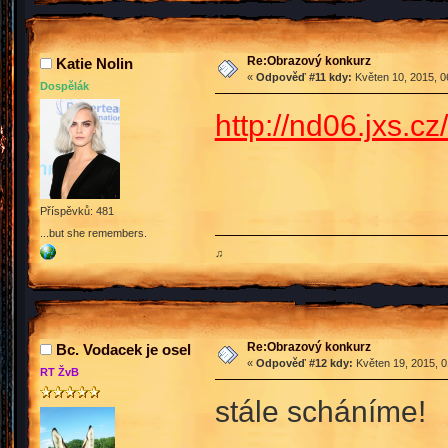
Re:Obrazový konkurz
Katie Nolin
«
Odpověď #11 kdy:
Květen 10, 2015, 0
Dospělák
http://nd06.jxs
Příspěvků: 481
...but she remembers.
♫
Re:Obrazový konkurz
Bc. Vodacek je osel
«
Odpověď #12 kdy:
Květen 19, 2015, 0
RT ŽvB
stále scháníme!