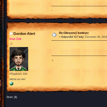
~
Re:Obrazový konkurz
Gordon Alert
«
Odpověď #17 kdy:
Červenec 08, 2015
Klub ŽvB
♫
Příspěvků: 934
Alerta na vás!
Stran: [
1
]