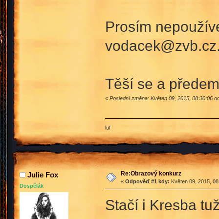
Prosím nepoužívej
vodacek@zvb.cz
Těší se a předem
«
Poslední změna: Květen 09, 2015, 08:30:06 o
luf
Re:Obrazový konkurz
Julie Fox
«
Odpověď #1 kdy:
Květen 09, 2015, 08
Dospělák
Stačí i Kresba tu