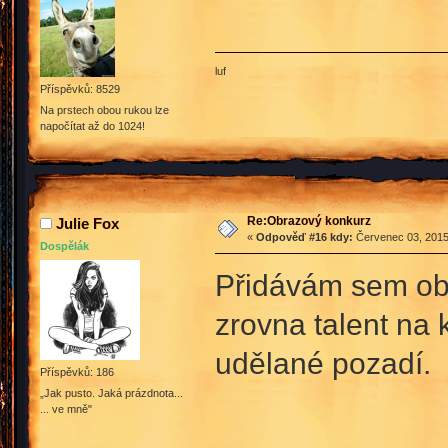
luf
Příspěvků: 8529
Na prstech obou rukou lze
napočítat až do 1024!
Re:Obrazový konkurz
Julie Fox
«
Odpověď #16 kdy:
Červenec 03, 2015,
Dospělák
Přidávám sem ob
zrovna talent na 
udělané pozadí.
Příspěvků: 186
„Jak pusto. Jaká prázdnota...
... ve mně"