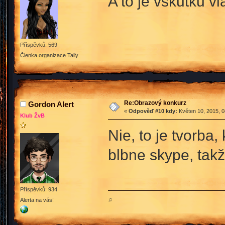
A to je vskutku vl
Příspěvků: 569
Členka organizace Tally
Re:Obrazový konkurz
Gordon Alert
«
Odpověď #10 kdy:
Květen 10, 2015, 0
Klub ŽvB
Nie, to je tvorba,
blbne skype, tak
Příspěvků: 934
♫
Alerta na vás!