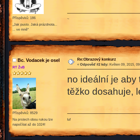
Příspěvků: 186
~
„Jak pusto. Jaká prázdnota...
... ve mně"
Re:Obrazový konkurz
Bc. Vodacek je osel
«
Odpověď #2 kdy:
Květen 09, 2015, 09
RT ŽvB
no ideální je aby
těžko dosahuje, 
Příspěvků: 8529
luf
Na prstech obou rukou lze
napočítat až do 1024!