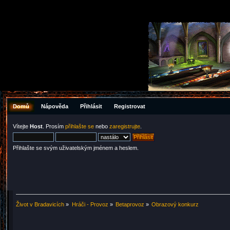
Domů
Nápověda
Přihlásit
Registrovat
Vítejte
Host
. Prosím
přihlašte se
nebo
zaregistrujte
.
Přihlašte se svým uživatelským jménem a heslem.
Život v Bradavicích
»
Hráči - Provoz
»
Betaprovoz
»
Obrazový konkurz