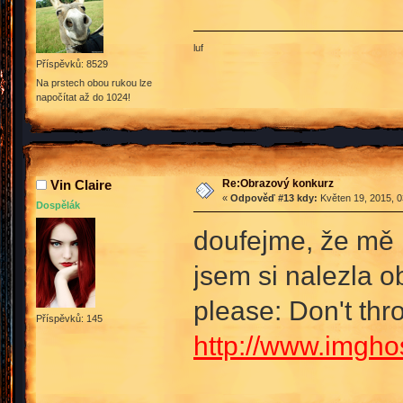
luf
Příspěvků: 8529
Na prstech obou rukou lze
napočítat až do 1024!
Re:Obrazový konkurz
Vin Claire
«
Odpověď #13 kdy:
Květen 19, 2015, 0
Dospělák
doufejme, že mě n
jsem si nalezla o
please: Don't thr
Příspěvků: 145
http://www.imghos