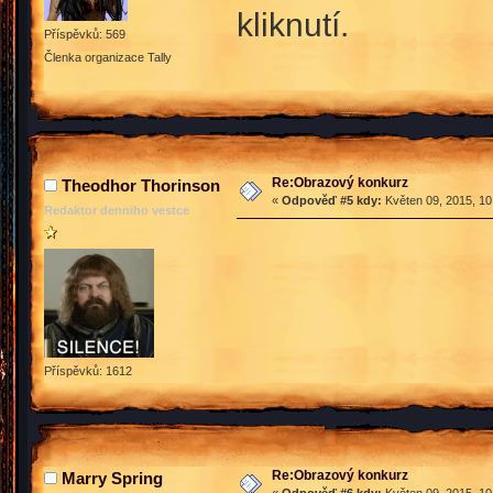
kliknutí.
Příspěvků: 569
Členka organizace Tally
Re:Obrazový konkurz
Theodhor Thorinson
«
Odpověď #5 kdy:
Květen 09, 2015, 10
Redaktor denniho vestce
Příspěvků: 1612
Re:Obrazový konkurz
Marry Spring