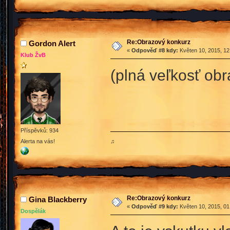
Re:Obrazový konkurz
Gordon Alert
«
Odpověď #8 kdy:
Květen 10, 2015, 12
Klub ŽvB
(plná veľkosť obr
Příspěvků: 934
♫
Alerta na vás!
Re:Obrazový konkurz
Gina Blackberry
«
Odpověď #9 kdy:
Květen 10, 2015, 01
Dospělák