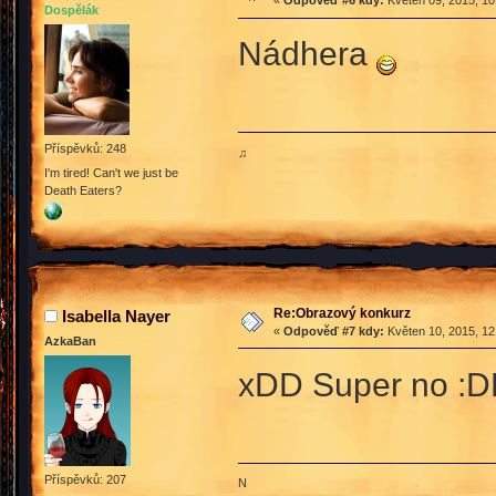
«
Odpověď #6 kdy:
Květen 09, 2015, 10
Dospělák
Nádhera
Příspěvků: 248
♫
I'm tired! Can't we just be
Death Eaters?
Re:Obrazový konkurz
Isabella Nayer
«
Odpověď #7 kdy:
Květen 10, 2015, 12
AzkaBan
xDD Super no :
Příspěvků: 207
N