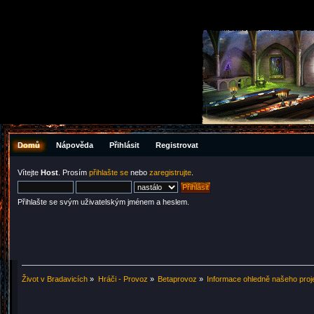
Domů
Nápověda
Přihlásit
Registrovat
Vítejte
Host
. Prosím
přihlašte se
nebo
zaregistrujte
.
Přihlašte se svým uživatelským jménem a heslem.
Život v Bradavicích
»
Hráči - Provoz
»
Betaprovoz
»
Informace ohledně našeho proj