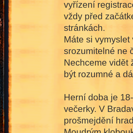
vyřízení registra
vždy před začátk
stránkách.
Máte si vymyslet 
srozumitelné ne č
Nechceme vidět ž
být rozumné a dá
Herní doba je 18-
večerky. V Bradav
prošmejdění hradu
Moudrým klobouk