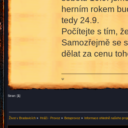
herním rokem bud
tedy 24.9.
Počítejte s tím, 
Samozřejmě se sn
dělat za cenu toh
Ψ
Stran: [
1
]
Život v Bradavicích
»
Hráči - Provoz
»
Betaprovoz
»
Informace ohledně našeho proj