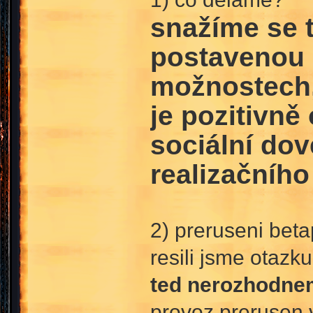
snažíme se t
postavenou n
možnostech, 
je pozitivně
sociální dov
realizačního
2) preruseni bet
resili jsme otazk
ted nerozhodnem
provoz prerusen 