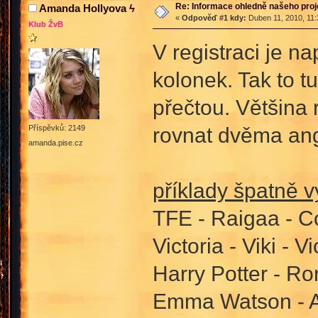
Re: Informace ohledně našeho proj
Amanda Hollyova ϟ
«
Odpověď #1 kdy:
Duben 11, 2010, 11:
Klub ŽvB
V registraci je n
kolonek. Tak to tu
přečtou. Většina
rovnat dvěma an
Příspěvků: 2149
amanda.pise.cz
příklady špatně 
TFE - Raigaa - C
Victoria - Viki - V
Harry Potter - Ro
Emma Watson - Av