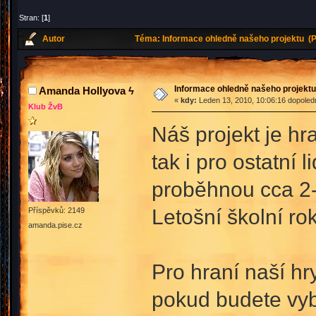
Stran: [
1
]
Autor
Téma: Informace ohledně našeho projektu (P
Informace ohledně našeho projektu
Amanda Hollyova ϟ
«
kdy:
Leden 13, 2010, 10:06:16 dopoled
Klub ŽvB
Náš projekt je hr
tak i pro ostatní l
proběhnou cca 2-
Letošní školní ro
Příspěvků: 2149
amanda.pise.cz
Pro hraní naší hr
pokud budete vybr