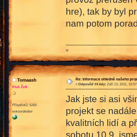
hre), tak by byl 
nam potom porad 
Ψ
Re: Informace ohledně našeho proj
Tomaash
«
Odpověď #4 kdy:
Září 13, 2011, 10:5
Klub ŽvB
Jak jste si asi v
Příspěvků: 5260
projekt se nadál
exkoordinátor
kvalitních lidí a
sobotu 10.9. jsme