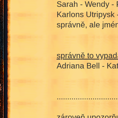
Sarah - Wendy - 
Karlons Utripysk
správně, ale jmén
správně to vypadá
Adriana Bell - Ka
.............................
zároveň upozorňuj