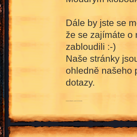
Dále by jste se mě
že se zajímáte o n
zabloudili :-)
Naše stránky js
ohledně našeho p
dotazy.
sepsala Dajána, upravila Amanda