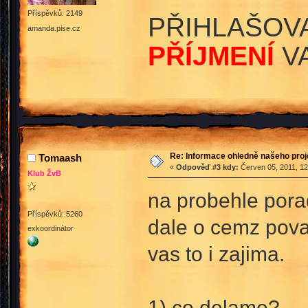
Příspěvků: 2149
PŘIHLAŠOV
amanda.pise.cz
PŘÍJMENÍ
VA
Re: Informace ohledně našeho proj
Tomaash
«
Odpověď #3 kdy:
Červen 05, 2011, 12
Klub ŽvB
na probehle pora
Příspěvků: 5260
dale o cemz povaz
exkoordinátor
vas to i zajima.
1) co delame?