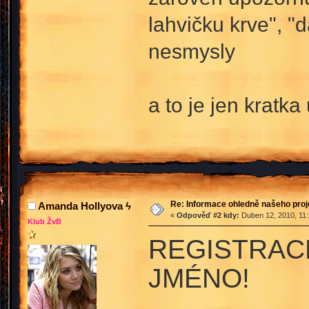
lahvičku krve", "
nesmysly
a to je jen kratka
Re: Informace ohledně našeho proj
Amanda Hollyova ϟ
«
Odpověď #2 kdy:
Duben 12, 2010, 11:
Klub ŽvB
REGISTRACE
JMÉNO!