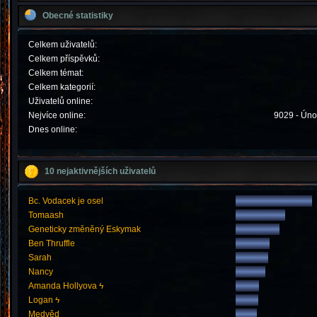
Obecné statistiky
Celkem uživatelů:
Celkem příspěvků:
Celkem témat:
Celkem kategorií:
Uživatelů online:
Nejvíce online:
9029 - Úno
Dnes online:
10 nejaktivnějších uživatelů
Bc. Vodacek je osel
Tomaash
Geneticky změněný Eskymak
Ben Thruffle
Sarah
Nancy
Amanda Hollyova ϟ
Logan ϟ
Medvěd