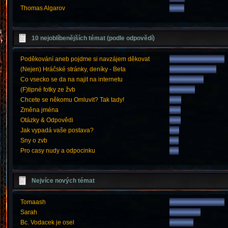
Thomas Algarov
10 nejoblíbenějších témat (podle odpovědí)
Poděkování aneb pojdme si navzájem děkovat
(Nejen) Hráčské stránky, deníky - Beta
Co vsecko se da na najit na internetu
(F)tipné fotky ze žvb
Chcete se někomu Omluvit? Tak tady!
Změna jména
Otázky & Odpovědi
Jak vypadá vaše postava?
Sny o zvb
Pro casy nudy a odpocinku
Nejvíce nových témat
Tomaash
Sarah
Bc. Vodacek je osel