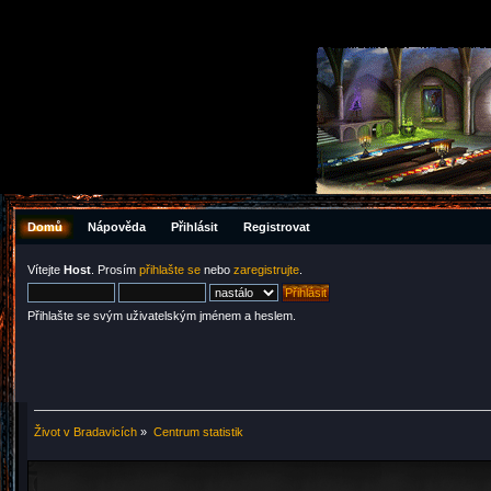
Domů
Nápověda
Přihlásit
Registrovat
Vítejte
Host
. Prosím
přihlašte se
nebo
zaregistrujte
.
Přihlašte se svým uživatelským jménem a heslem.
Život v Bradavicích
»
Centrum statistik