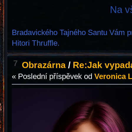
Na v
Bradavického Tajného Santu Vám pri
Hitori Thruffle.
7
Obrazárna
/
Re:Jak vypad
« Poslední příspěvek od
Veronica 