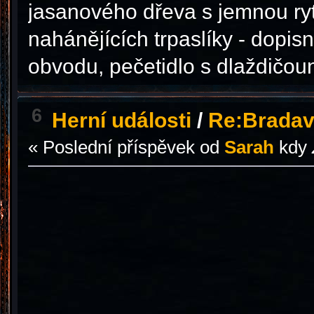
jasanového dřeva s jemnou ryt
nahánějících trpaslíky - dopis
obvodu, pečetidlo s dlaždičoun
6
Herní události
/
Re:Bradav
« Poslední příspěvek od
Sarah
kdy