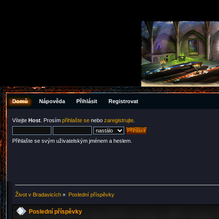
Domů
Nápověda
Přihlásit
Registrovat
Vítejte
Host
. Prosím
přihlašte se
nebo
zaregistrujte
.
Přihlašte se svým uživatelským jménem a heslem.
Život v Bradavicích
»
Poslední příspěvky
Poslední příspěvky