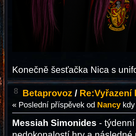
Konečně šesťačka Nica s uni
8
Betaprovoz
/
Re:Vyřazení h
« Poslední příspěvek od
Nancy
kdy
Messiah Simonides
- týdenní
nedokonalostí hry a následné 