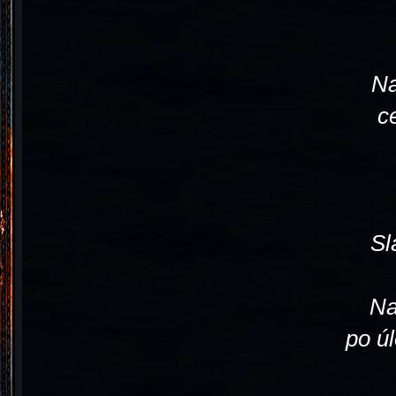
Na
c
Sl
Na
po ú