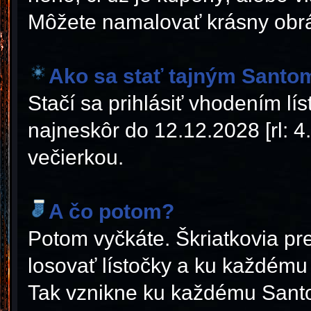
Môžete namalovať krásny obráz
Ako sa stať tajným Santo
Stačí sa prihlásiť vhodením lí
najneskôr do 12.12.2028 [rl: 4
večierkou.
A čo potom?
Potom vyčkáte. Škriatkovia p
losovať lístočky a ku každému
Tak vznikne ku každému Santo