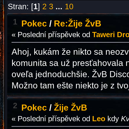
Stran: [
1
]
2
3
...
10
1
Pokec
/
Re:Žije ŽvB
« Poslední příspěvek od
Taweri Dr
Ahoj, kukám že nikto sa neozval
komunita sa už presťahovala n
oveľa jednoduchšie. ŽvB Disco
Možno tam ešte niekto je z tvo
2
Pokec
/
Žije ŽvB
« Poslední příspěvek od
Leo
kdy
Kv