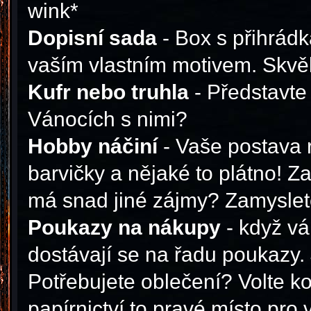
wink*
Dopisní sada
- Box s přihrádk
vaším vlastním motivem. Skvěl
Kufr nebo truhla
- Představte 
Vánocích s nimi?
Hobby náčiní
- Vaše postava r
barvičky a nějaké to plátno! Z
má snad jiné zájmy? Zamyslete 
Poukazy na nákupy
- když vá
dostávají se na řadu poukazy.
Potřebujete oblečení? Volte k
papírnictví to pravé místo pro