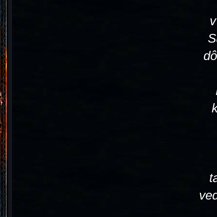
v
S
dô
k
t
veď