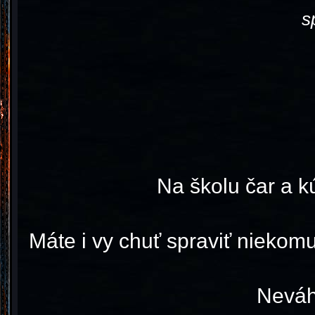
s
Na školu čar a k
Máte i vy chuť spraviť nieko
Neváha