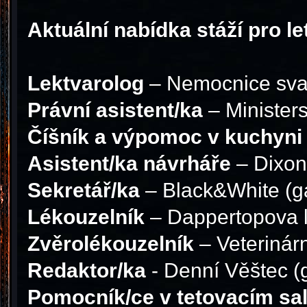
Aktuální nabídka stáží pro le
Lektvarolog
– Nemocnice sva
Právní asistent/ka
– Minister
Číšník a výpomoc v kuchyni
Asistent/ka návrháře
– Dixon
Sekretář/ka
– Black&White (g
Lékouzelník
– Dappertopova l
Zvěrolékouzelník
– Veterinár
Redaktor/ka
- Denní Věštec (
Pomocník/ce v tetovacím sa