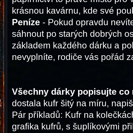
krásnou kavárnu, kde své pouk
Peníze
- Pokud opravdu nevíte
sáhnout po starých dobrých os
základem každého dárku a poku
nevyplníte, rodiče vás pořád 
Všechny dárky popisujte co 
dostala kufr šitý na míru, napi
Pár příkladů: Kufr na kolečká
grafika kufrů, s šuplíkovými 