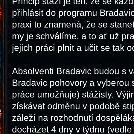
Princip stáží je ten, že se ka
přihlásit do programu Bradavi
praxi to znamená, že se stanet
my je schválíme, a to ať už pr
jejich práci plnit a učit se tak
Absolventi Bradavic budou s vá
Bradavic pohovory a vyberou s
práce umožňuje) stážisty. Výj
získávat odměnu v podobě sti
záleží na rozhodnutí dospělá
docházet 4 dny v týdnu (vedle 