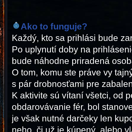
Ako to funguje?
Každý, kto sa prihlási bude z
Po uplynutí doby na prihláse
bude náhodne priradená osoba
O tom, komu ste práve vy tajn
s pár drobnosťami pre zabale
K aktivite sú vítaní všetci, o
obdarovávanie fér, bol stanov
je však nutné darčeky len kup
neho, či už je kúpený, alebo 