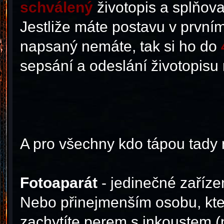
schválený
životopis a splňova
Jestliže máte postavu v prvním 
napsaný nemáte, tak si ho do
sepsání a odeslání životopisu
A pro všechny kdo tápou tady 
Fotoaparát
- jedinečné zaříze
Nebo přinejmenším osobu, kte
zachytíte perem s inkoustem (