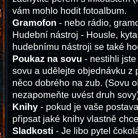
vám mohlo hodit fotoalbum.
Gramofon
- nebo rádio, gramo
Hudební nástroj - Housle, kyta
hudebnímu nástroji se také ho
Poukaz na sovu
- nestihli js
sovu a udělejte objednávku z 
něco dobrého na zub. (Sovu ob
nezapomeňte uvést druh sovy
Knihy
- pokud je vaše postava
připsat jaké knihy vlastně chce
Sladkosti
- Je libo pytel čok