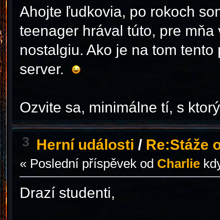
Ahojte ľudkovia, po rokoch so
teenager hrával túto, pre mňa 
nostalgiu. Ako je na tom tento 
server.
Ozvite sa, minimálne tí, s ktor
3
Herní události
/
Re:Stáže o
« Poslední příspěvek od
Charlie
kd
Drazí studenti,