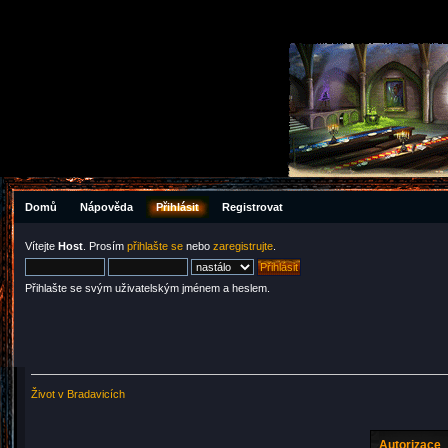
Domů
Nápověda
Přihlásit
Registrovat
Vítejte
Host
. Prosím
přihlašte se
nebo
zaregistrujte
.
Přihlašte se svým uživatelským jménem a heslem.
Život v Bradavicích
Autorizace