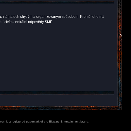
kuzních tématech chytrým a organizovaným způsobem. Kromě toho má
ednictvím centrální nápovědy SMF.
lysm is a registered trademark of the Blizzard Entertainment brand.