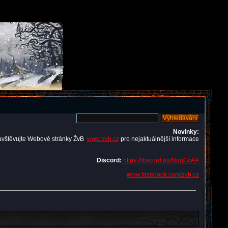
Novinky:
avštěvujte Webové stránky ŽvB
www.zvb.cz
pro nejaktuálnější informace
Discord:
https://discord.gg/NqqGcAA
www.facebook.com/zvb.cz