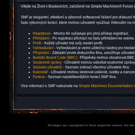
Vítejte na Život v Bradavicích, založené na Simple Machines® Forum 
SMF je elegantní, efektivní a výkonné softwarové řešení pro diskuz
řadu výkonných funkcí, které mohou uživatelé využívat. Kliknutím na
Registrace
- Mnoho fór vyžaduje pro plný přístup registraci.
Přihlášení
- Po registraci přichází na řadu přihlášení ke svému 
Profil
- Každý uživatel má svůj vlastní profil.
Vyhledávání
- Vyhledávání je velmi užitečný nástroj pro hledán
Přispívání
- Základní prvek diskuzního fóra, umožňuje uživatel
Bulletin Board Code (BBC)
- Příspěvky mohou obsahovat BBC
Soukromé zprávy
- Uživatelé mohou odesílat soukromé zprávy
Seznam uživatelů
- Seznam zobrazí všechny uživatele fóra.
Kalendář
- Uživatelé mohou sledovat události, svátky a naroz
Funkce
- Seznam nejoblíbenějších funkcí SMF fóra.
Více informací o SMF naleznete na
Simple Machines Documentation 
All images are copyrighted to there respective owners, this sit