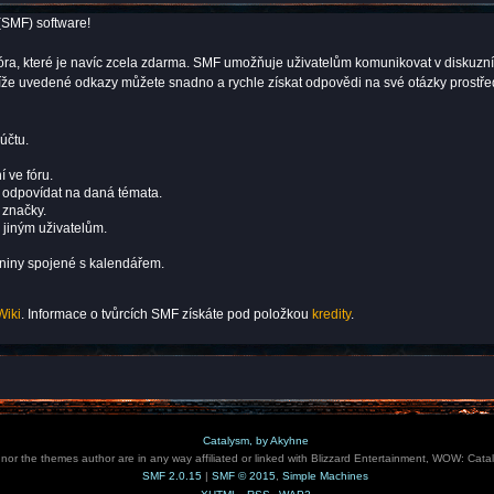
(SMF) software!
ní fóra, které je navíc zcela zdarma. SMF umožňuje uživatelům komunikovat v dis
 níže uvedené odkazy můžete snadno a rychle získat odpovědi na své otázky prostř
účtu.
í ve fóru.
i odpovídat na daná témata.
 značky.
 jiným uživatelům.
eniny spojené s kalendářem.
Wiki
. Informace o tvůrcích SMF získáte pod položkou
kredity
.
Catalysm, by Akyhne
e nor the themes author are in any way affiliated or linked with Blizzard Entertainment, WOW: Cata
SMF 2.0.15
|
SMF © 2015
,
Simple Machines