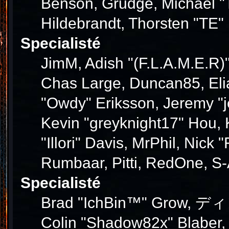
Benson, Grudge, Michael "T
Hildebrandt, Thorsten "TE" 
Specialisté
JimM, Adish "(F.L.A.M.E.R)"
Chas Large, Duncan85, Elia
"Owdy" Eriksson, Jeremy "j
Kevin "greyknight17" Hou, K
"Illori" Davis, MrPhil, Nick
Rumbaar, Pitti, RedOne, S
Specialisté
Brad "IchBin™" Grow, ディン1
Colin "Shadow82x" Blaber,