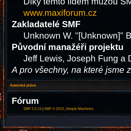
Díky těmto lidem můžou SMF
www.maxiforum.cz
Zakladatelé SMF
Unknown W. "[Unknown]" B
Původní manažéři projektu
Jeff Lewis, Joseph Fung a
A pro všechny, na které jsme
Autorská práva
Fórum
SMF 2.0.15
|
SMF © 2015
,
Simple Machines