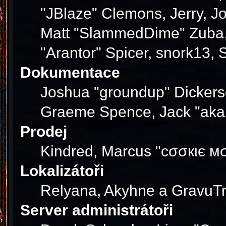
"JBlaze" Clemons, Jerry, J
Matt "SlammedDime" Zuba, 
"Arantor" Spicer, snork13,
Dokumentace
Joshua "groundup" Dickerson
Graeme Spence, Jack "akab
Prodej
Kindred, Marcus "cσσкιє мσ
Lokalizátoři
Relyana, Akyhne a GravuT
Server administrátoři