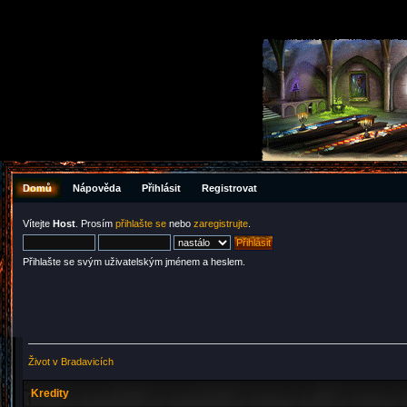
Domů
Nápověda
Přihlásit
Registrovat
Vítejte
Host
. Prosím
přihlašte se
nebo
zaregistrujte
.
Přihlašte se svým uživatelským jménem a heslem.
Život v Bradavicích
Kredity