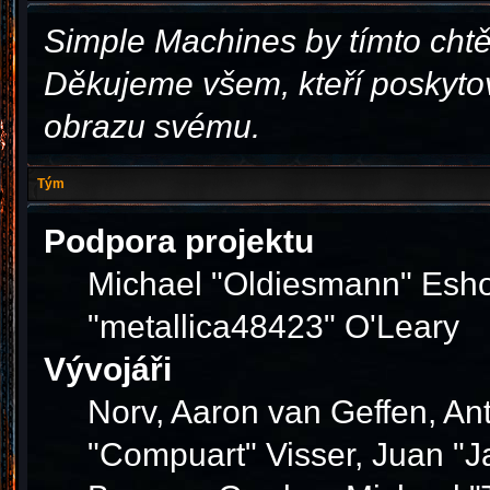
Simple Machines by tímto cht
Děkujeme všem, kteří poskytov
obrazu svému.
Tým
Podpora projektu
Michael "Oldiesmann" Esho
"metallica48423" O'Leary
Vývojáři
Norv, Aaron van Geffen, Ant
"Compuart" Visser, Juan "