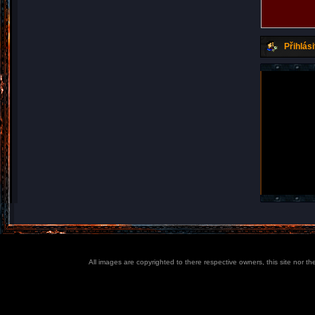
Přihlási
All images are copyrighted to there respective owners, this site nor t