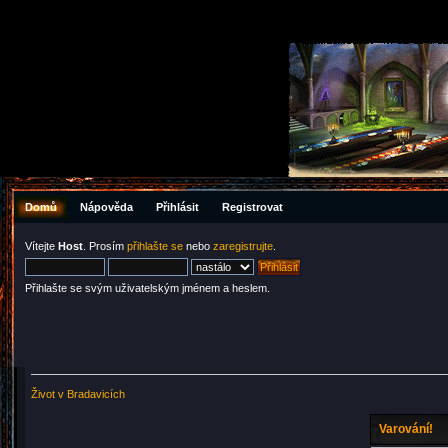
Domů
Nápověda
Přihlásit
Registrovat
Vítejte
Host
. Prosím
přihlašte se
nebo
zaregistrujte
.
Přihlašte se svým uživatelským jménem a heslem.
Život v Bradavicích
Varování!