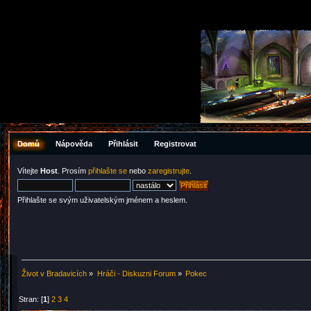
Domů
Nápověda
Přihlásit
Registrovat
Vítejte
Host
. Prosím
přihlašte se
nebo
zaregistrujte
.
Přihlašte se svým uživatelským jménem a heslem.
Život v Bradavicích
»
Hráči - Diskuzni Forum
»
Pokec
Stran: [
1
]
2
3
4