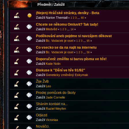
Předmět
/
Založil
(Nejen) Hráčské stránky, deníky - Beta
Založil Narion Themiall
«
1
2
3
...
80
»
Chcete se někomu Omluvit? Tak tady!
Založil
Medvěd
«
1
2
3
...
14
»
Poděkování aneb pojdme si navzájem děkovat
Založil
Bc. Vodacek je osel
«
1
2
3
...
95
»
Co vsecko se da na najit na internetu
Založil
Bc. Vodacek je osel
«
1
2
3
...
56
»
Doporučení: změňte si barvu písma ve hře!
Založil
Katie Nolin
Diskuse k "Dění ve hře 91/92"
Založil
Geneticky změněný Eskymak
Žije ŽvB
Založil
Leo
Prodej pomůcek do školy
Založil
Jade Cornelle
Sháním kontakt na...
Založil
Raziel Weyfen
Odjezd
Založil
Victoriaa
Nováčci.