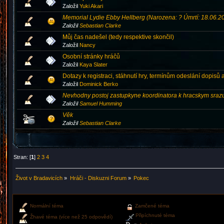
Založil
Yuki Akari
Memorial Lydie Ebby Hellberg (Narozena: ? Úmrtí: 18.06.2
Založil
Sebastian Clarke
Můj čas nadešel (tedy respektive skončil)
Založil
Nancy
Osobní stránky hráčů
Založil
Kaya Slater
Dotazy k registraci, stáhnutí hry, termínům odeslání dopisů a
Založil
Dominick Berko
Nevhodny postoj zastupkyne koordinatora k hracskym sra
Založil
Samuel Humming
Věk
Založil
Sebastian Clarke
Stran: [
1
]
2
3
4
Život v Bradavicích
»
Hráči - Diskuzni Forum
»
Pokec
Normální téma
Zamčené téma
Připíchnuté téma
Žhavé téma (více než 25 odpovědí)