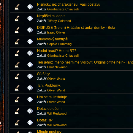
Písničky, jež charakterizují vaši postavu
Založil
Gianbattiste Chiavaelli
Nepřišel mi dopis
Založil
Tiffany Colereed
DISKUSE (Nejen) Hráčské stránky, deníky - Beta
Založil
Isaac Olivier
Mudlovský famfrpál
Založil
Sophie Humming
Hodní hráči? Hodní RT?
Založil
Gianbattiste Chiavaelli
Ten jehoz jmeno nesmime vyslovit: Origins of the heir - Fan
Založil
Elliot Newman
Pád hry.
Založil
Oliver Wend
Tch. Problémy.
Založil
Oliver Wend
Hra se mi instaluje.
Založil
Oliver Wend
Dotaz oblečení
Založil
Will Redwood
Dotaz RP
Založil
Will Redwood
Minulé postavy