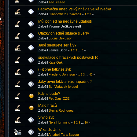
Založil
TeeTeeTee
Fackovačka aneb Velký hněv a velká rvačka
Založil
Gianbattiste Chiavaelli
«
1
2
3
»
Můj pohled na nedávné události
Založil Yvonne DeSkossyreff
Otázky ohledně situace s Jerry
Založil
Lucas Bekusior
Jaké sledujete seriály?
Založil James Scott
«
1
2
3
...
5
»
spekulace o hráčských postavách RT
Založil
Kate Oak
(F)tipné fotky ze žvb
Založil
Frederic Johnson
«
1
2
3
...
40
»
Jaký první lektvar vás napadne?
Založil
Bc. Vodacek je osel
Kdy to bude?
Založil
PetrDan_CZE
Málo hráčů
Založil
Sierra Rodriquez
Sny o zvb
Založil
Nika Humming
«
1
2
3
...
10
»
Wizards Unite
Založil
Amabell Tara Savour