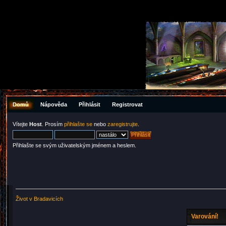
Domů
Nápověda
Přihlásit
Registrovat
Vítejte
Host
. Prosím
přihlašte se
nebo
zaregistrujte
.
Přihlašte se svým uživatelským jménem a heslem.
Život v Bradavicích
Varování!