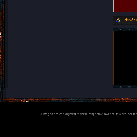
Přihlási
All images are copyrighted to there respective owners, this site nor t