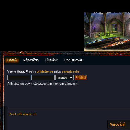
Domů
Nápověda
Přihlásit
Registrovat
Vítejte
Host
. Prosím
přihlašte se
nebo
zaregistrujte
.
Přihlašte se svým uživatelským jménem a heslem.
Život v Bradavicích
Varování!