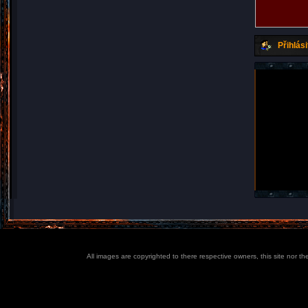
Přihlási
All images are copyrighted to there respective owners, this site nor t