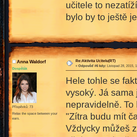
učitele to nezatíž
bylo by to ještě 
Re:Aktivita Ucitelu(RT)
Anna Waldorf
«
Odpověď #6 kdy:
Listopad 28, 2015, 
Dospělák
Hele tohle se fak
vysoký. Já sama 
nepravidelně. To 
Příspěvků: 73
"Zítra budu mít ča
Relax the space between your
ears.
Vždycky můžeš za