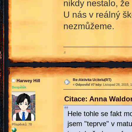
nikdy nestalo, že
U nás v reálný šk
nezmůžeme.
♫
Re:Aktivita Ucitelu(RT)
Harwey Hill
«
Odpověď #7 kdy:
Listopad 28, 2015, 
Dospělák
Citace: Anna Waldor
Hele tohle se fakt m
jsem "teprve" v matu
Příspěvků: 78