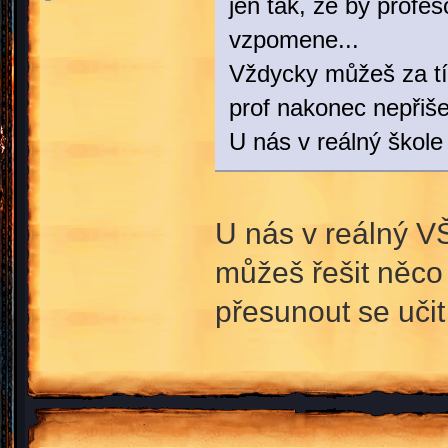
jen tak, že by profes
vzpomene...
Vždycky můžeš za tím
prof nakonec nepřiše
U nás v reálný škole
U nás v reálný VŠ
můžeš řešit něco 
přesunout se učit