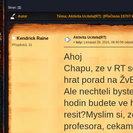
Stran: [
1
]
Autor
Téma: Aktivita Ucitelu(RT) (Přečteno 19707 k
Aktivita Ucitelu(RT)
Kendrick Raine
«
kdy:
Listopad 28, 2015, 08:40:58 odpol
Příspěvků: 31
Ahoj
Chapu, ze v RT se
hrat porad na ŽvB 
Ale nechteli byste
hodin budete ve 
resit?Myslim si, 
profesora, cekam