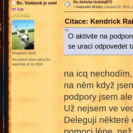
Re:Aktivita Ucitelu(RT)
Bc. Vodacek je osel
«
Odpověď #8 kdy:
Listopad 28, 2015, 
RT ŽvB
Citace: Kendrick Ra
O aktivite na podpor
se uraci odpovedet t
Příspěvků: 8529
Na prstech obou rukou lze
napočítat až do 1024!
na icq nechodím,
na něm když jsem 
podpory jsem ale
Už nejsem ve ved
Deleguji některé
pomoci lépe, než 