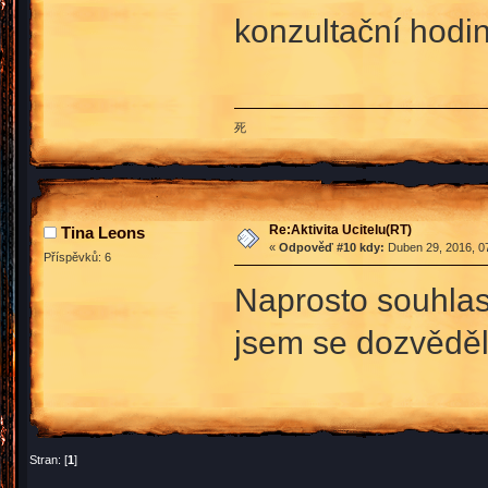
konzultační hodin
死
Re:Aktivita Ucitelu(RT)
Tina Leons
«
Odpověď #10 kdy:
Duben 29, 2016, 07
Příspěvků: 6
Naprosto souhlas
jsem se dozvěděl
Stran: [
1
]