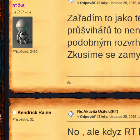
«
Odpověď #2 kdy:
Listopad 28, 2015, 
RT ŽvB
Zařadím to jako t
průšvihářů to ne
podobným rozvrhe
Zkusíme se zamysl
Příspěvků: 3430
死
Re:Aktivita Ucitelu(RT)
Kendrick Raine
«
Odpověď #3 kdy:
Listopad 28, 2015, 
Příspěvků: 31
No , ale kdyz RT