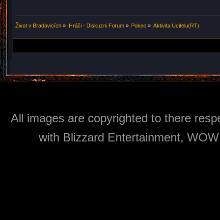
Život v Bradavicích
»
Hráči - Diskuzni Forum
»
Pokec
»
Aktivita Ucitelu(RT)
All images are copyrighted to there respe
with Blizzard Entertainment, WOW: 