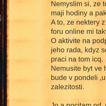
Nemyslim si, ze t
maji hodiny a pa
A to, ze nektery 
foru online mi ta
O aktivite na po
jeho rada, kdyz s
praci na tom icq.
Nemusite byt ve h
bude v pondeli ,u
zalezitosti.
Jo a pocitam od r