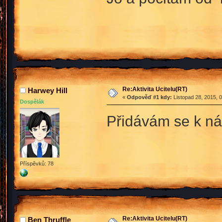
Re:Aktivita Ucitelu(RT)
Harwey Hill
«
Odpověď #1 kdy:
Listopad 28, 2015, 
Dospělák
Přidávám se k náp
Příspěvků: 78
Re:Aktivita Ucitelu(RT)
Ben Thruffle