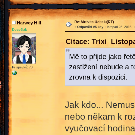
Re:Aktivita Ucitelu(RT)
Harwey Hill
«
Odpověď #5 kdy:
Listopad 28, 2015, 
Dospělák
Citace: Trixi Listo
Mě to přijde jako ře
zastižení nebude a to
Příspěvků: 78
zrovna k dispozici.
Jak kdo... Nemusí 
nebo někam k roz
vyučovací hodina