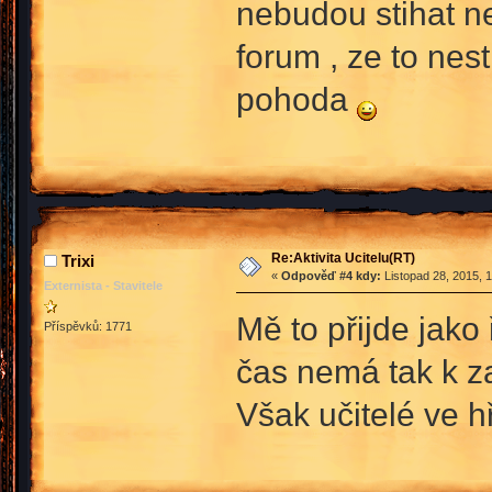
nebudou stihat n
forum , ze to nest
pohoda
Re:Aktivita Ucitelu(RT)
Trixi
«
Odpověď #4 kdy:
Listopad 28, 2015, 
Externista - Stavitele
Mě to přijde jako
Příspěvků: 1771
čas nemá tak k za
Však učitelé ve hř