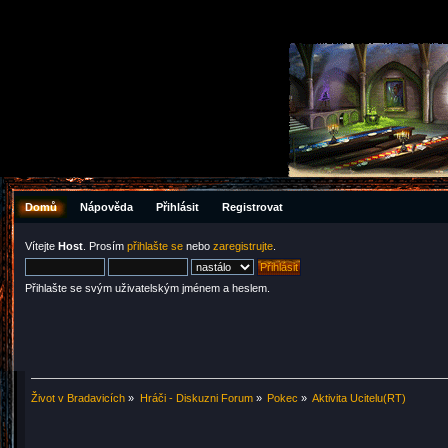
Domů
Nápověda
Přihlásit
Registrovat
Vítejte
Host
. Prosím
přihlašte se
nebo
zaregistrujte
.
Přihlašte se svým uživatelským jménem a heslem.
Život v Bradavicích
»
Hráči - Diskuzni Forum
»
Pokec
»
Aktivita Ucitelu(RT)