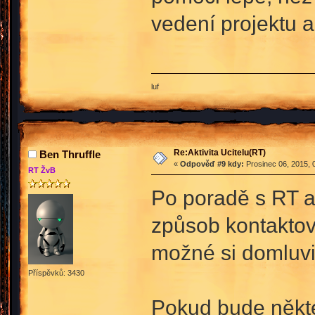
vedení projektu a 
luf
Re:Aktivita Ucitelu(RT)
Ben Thruffle
«
Odpověď #9 kdy:
Prosinec 06, 2015, 
RT ŽvB
Po poradě s RT a
způsob kontaktová
možné si domluvit
Příspěvků: 3430
Pokud bude někte