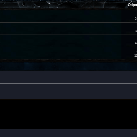
Odpo
2
3
4
1