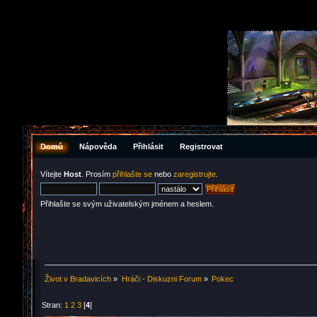
Domů
Nápověda
Přihlásit
Registrovat
Vítejte
Host
. Prosím
přihlašte se
nebo
zaregistrujte
.
Přihlašte se svým uživatelským jménem a heslem.
Život v Bradavicích
»
Hráči - Diskuzni Forum
»
Pokec
Stran:
1
2
3
[
4
]