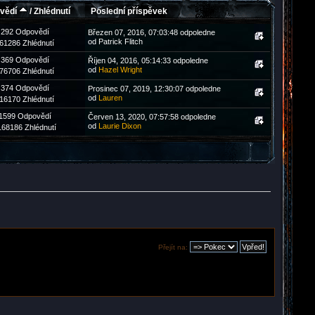
vědí
/
Zhlédnutí
Poslední příspěvek
292 Odpovědí
Březen 07, 2016, 07:03:48 odpoledne
od Patrick Flitch
61286 Zhlédnutí
369 Odpovědí
Říjen 04, 2016, 05:14:33 odpoledne
od
Hazel Wright
76706 Zhlédnutí
374 Odpovědí
Prosinec 07, 2019, 12:30:07 odpoledne
od
Lauren
16170 Zhlédnutí
1599 Odpovědí
Červen 13, 2020, 07:57:58 odpoledne
od
Laurie Dixon
168186 Zhlédnutí
Přejít na: