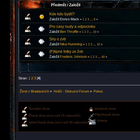
Předmět
/
Založil
Kde kdo bydlí?
Založil Enrico Mack
«
1
2
3
...
8
»
Pro casy nudy a odpocinku
Založil
Ben Thruffle
«
1
2
3
...
10
»
Sny o zvb
Založil
Nika Humming
«
1
2
3
...
10
»
(F)tipné fotky ze žvb
Založil
Frederic Johnson
«
1
2
3
...
40
»
Stran:
1
2
3
[
4
]
Život v Bradavicích
»
Hráči - Diskuzni Forum
»
Pokec
Normální téma
Zamčené téma
Připíchnuté téma
Žhavé téma (více než 25 odpovědí)
Anketa
Velmi žhavé téma (více než 50 odpovědí)