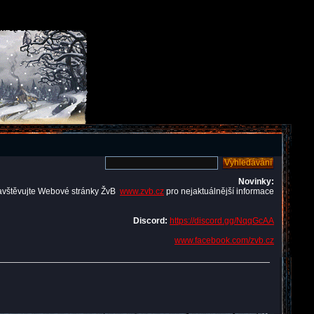
Novinky:
avštěvujte Webové stránky ŽvB
www.zvb.cz
pro nejaktuálnější informace
Discord:
https://discord.gg/NqqGcAA
www.facebook.com/zvb.cz