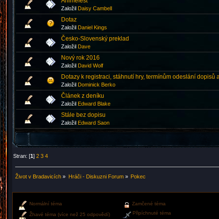
Animefest
Založil
Daisy Cambell
Dotaz
Založil
Daniel Kings
Česko-Slovenský preklad
Založil
Dave
Nový rok 2016
Založil
David Wolf
Dotazy k registraci, stáhnutí hry, termínům odeslání dopisů a
Založil
Dominick Berko
Článek z deníku
Založil
Edward Blake
Stále bez dopisu
Založil
Edward Saon
Stran: [
1
]
2
3
4
Život v Bradavicích
»
Hráči - Diskuzni Forum
»
Pokec
Normální téma
Zamčené téma
Připíchnuté téma
Žhavé téma (více než 25 odpovědí)