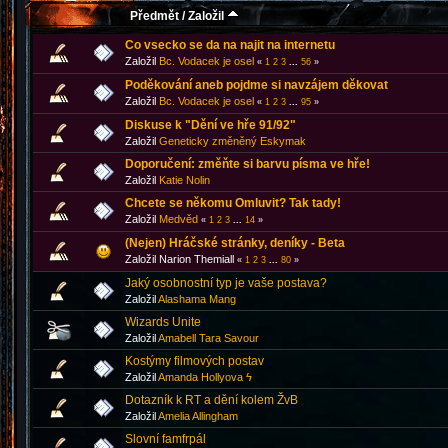
Předmět
/
Založil
Co vsecko se da na najit na internetu
Založil
Bc. Vodacek je osel
«
1
2
3
...
56
»
Poděkování aneb pojdme si navzájem děkovat
Založil
Bc. Vodacek je osel
«
1
2
3
...
95
»
Diskuse k "Dění ve hře 91/92"
Založil
Geneticky změněný Eskymak
Doporučení: změňte si barvu písma ve hře!
Založil
Katie Nolin
Chcete se někomu Omluvit? Tak tady!
Založil
Medvěd
«
1
2
3
...
14
»
(Nejen) Hráčské stránky, deníky - Beta
Založil Narion Themiall
«
1
2
3
...
80
»
Jaký osobnostní typ je vaše postava?
Založil
Alashama Mang
Wizards Unite
Založil
Amabell Tara Savour
Kostýmy filmových postav
Založil
Amanda Hollyova ϟ
Dotazník k RT a dění kolem ŽvB
Založil
Amelia Allingham
Slovní famfrpál