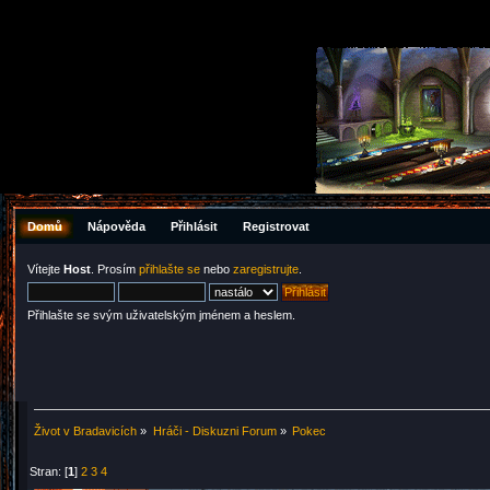
Domů
Nápověda
Přihlásit
Registrovat
Vítejte
Host
. Prosím
přihlašte se
nebo
zaregistrujte
.
Přihlašte se svým uživatelským jménem a heslem.
Život v Bradavicích
»
Hráči - Diskuzni Forum
»
Pokec
Stran: [
1
]
2
3
4