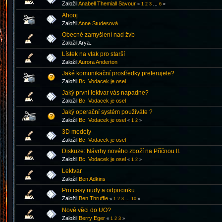
Založil
Anabell Themiall Savour
«
1
2
3
...
6
»
Ahooj
Založil
Anne Studesová
Obecné zamyšlení nad žvb
Založil Arya..
Lístek na vlak pro starší
Založil
Aurora Anderton
Jaké komunikační prostředky preferujete?
Založil
Bc. Vodacek je osel
Jaký první lektvar vás napadne?
Založil
Bc. Vodacek je osel
Jaký operační systém používáte ?
Založil
Bc. Vodacek je osel
«
1
2
»
3D modely
Založil
Bc. Vodacek je osel
Diskuze: Návrhy nového zboží na Příčnou II.
Založil
Bc. Vodacek je osel
«
1
2
»
Lektvar
Založil
Ben Adkins
Pro casy nudy a odpocinku
Založil
Ben Thruffle
«
1
2
3
...
10
»
Nové věci do UO?
Založil
Berry Eger
«
1
2
3
»