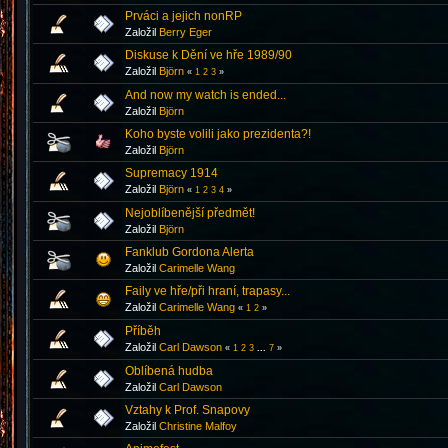
Prváci a jejich nonRP
Založil
Berry Eger
Diskuse k Dění ve hře 1989/90
Založil
Björn
«
1
2
3
»
And now my watch is ended...
Založil
Björn
Koho byste volili jako prezidenta?!
Založil
Björn
Supremacy 1914
Založil
Björn
«
1
2
3
4
»
Nejoblíbenější předmět!
Založil
Björn
Fanklub Gordona Alerta
Založil
Carimelle Wang
Faily ve hře/při hraní, trapasy...
Založil
Carimelle Wang
«
1
2
»
Příběh
Založil
Carl Dawson
«
1
2
3
...
7
»
Oblíbená hudba
Založil
Carl Dawson
Vztahy k Prof. Snapovy
Založil
Christine Malfoy