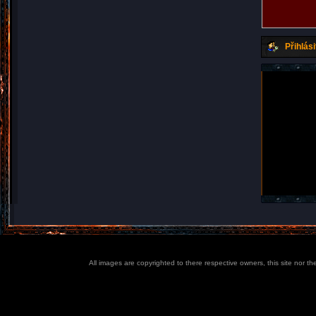
Přihlási
All images are copyrighted to there respective owners, this site nor t