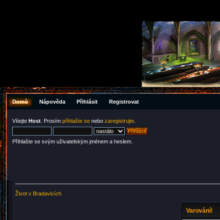
Domů
Nápověda
Přihlásit
Registrovat
Vítejte
Host
. Prosím
přihlašte se
nebo
zaregistrujte
.
Přihlašte se svým uživatelským jménem a heslem.
Život v Bradavicích
Varování!