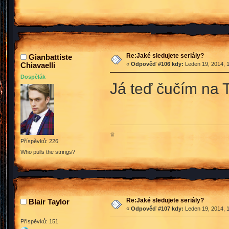
Re:Jaké sledujete seriály?
Gianbattiste
Chiavaelli
«
Odpověď #106 kdy:
Leden 19, 2014, 1
Dospělák
Já teď čučím na T
♕
Příspěvků: 226
Who pulls the strings?
Re:Jaké sledujete seriály?
Blair Taylor
«
Odpověď #107 kdy:
Leden 19, 2014, 1
Příspěvků: 151