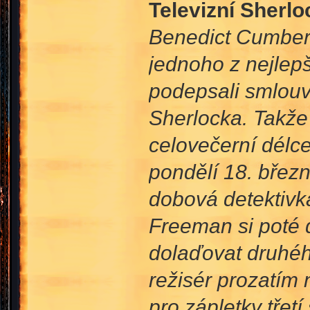
Televizní Sherlo
Benedict Cumberb
jednoho z nejlepš
podepsali smlouvu
Sherlocka. Takže 
celovečerní délce
pondělí 18. břez
dobová detektivk
Freeman si poté 
dolaďovat druhého
režisér prozatím 
pro zápletky třet