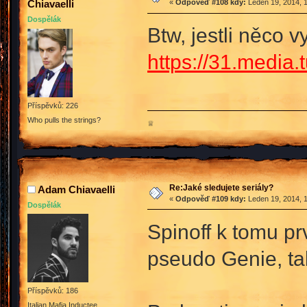
Chiavaelli
«
Odpověď #108 kdy:
Leden 19, 2014, 1
Dospělák
Btw, jestli něco v
https://31.medi
Příspěvků: 226
Who pulls the strings?
♕
Re:Jaké sledujete seriály?
Adam Chiavaelli
«
Odpověď #109 kdy:
Leden 19, 2014, 1
Dospělák
Spinoff k tomu prv
pseudo Genie, tak
Příspěvků: 186
Italian Mafia Inductee