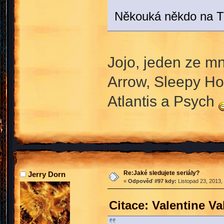
Někouká někdo na T
Jojo, jeden ze mn
Arrow, Sleepy Hol
Atlantis a Psych
Re:Jaké sledujete seriály?
Jerry Dorn
«
Odpověď #97 kdy:
Listopad 23, 2013,
Citace: Valentine V