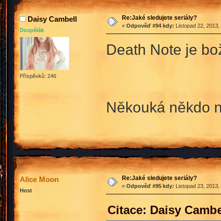
Re:Jaké sledujete seriály?
Daisy Cambell
«
Odpověď #94 kdy:
Listopad 22, 2013,
Dospělák
Death Note je boží
Příspěvků: 246
Někouká někdo n
Re:Jaké sledujete seriály?
Alice Moon
«
Odpověď #95 kdy:
Listopad 23, 2013,
Host
Citace: Daisy Cambe