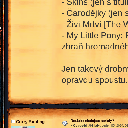
- Skins (jen s titu
- Čarodějky (jen
- Živí Mrtví [The
- My Little Pony: 
zbraň hromadnéh
Jen takový drobný
opravdu spoustu.
Re:Jaké sledujete seriály?
Curry Bunting
«
Odpověď #99 kdy:
Leden 05, 2014, 09