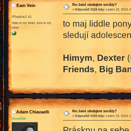
Re:Jaké sledujete seriály?
Eam Vein
«
Odpověď #102 kdy:
Leden 19, 2014, 0
Příspěvků: 61
to maj liddle pony
Hate in my heart, love in my
mind.
sledují adolescenti
Himym
,
Dexter
(
Friends
,
Big Ba
Re:Jaké sledujete seriály?
Adam Chiavaelli
«
Odpověď #103 kdy:
Leden 19, 2014, 0
Dospělák
Prásknu na sebe,