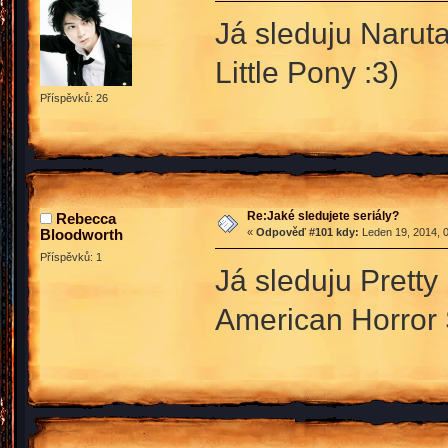
Já sleduju Naruta
Little Pony :3)
Příspěvků: 26
Re:Jaké sledujete seriály?
Rebecca
Bloodworth
«
Odpověď #101 kdy:
Leden 19, 2014, 0
Příspěvků: 1
Já sleduju Pretty
American Horror 