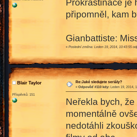
Prokrastinace je 
připomněl, kam b
Gianbattiste: Mi
«
Poslední změna: Leden 19, 2014, 10:43:55 o
Re:Jaké sledujete seriály?
Blair Taylor
«
Odpověď #110 kdy:
Leden 19, 2014, 1
Příspěvků: 151
Neřekla bych, že 
momentálně ovšem
nedotáhli zkoušk