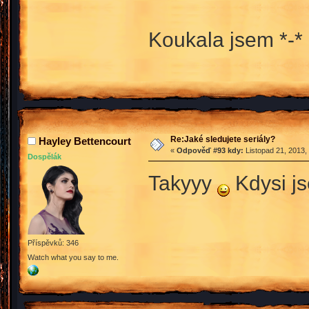
Koukala jsem *-* 
Re:Jaké sledujete seriály?
Hayley Bettencourt
«
Odpověď #93 kdy:
Listopad 21, 2013,
Dospělák
Takyyy
Kdysi js
Příspěvků: 346
Watch what you say to me.