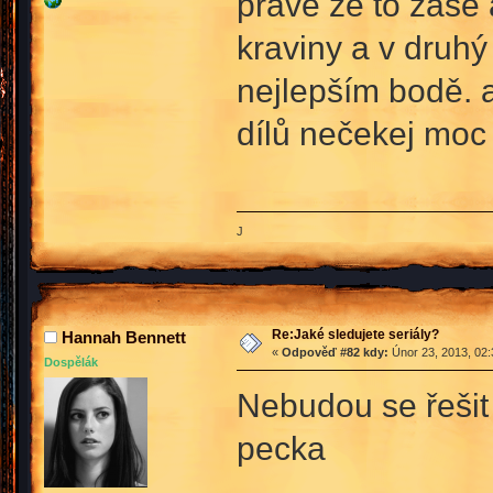
právě že to zase 
kraviny a v druhý
nejlepším bodě. a
dílů nečekej moc 
J
Re:Jaké sledujete seriály?
Hannah Bennett
«
Odpověď #82 kdy:
Únor 23, 2013, 02:
Dospělák
Nebudou se řešit
pecka