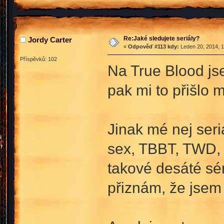
Re:Jaké sledujete seriály?
Jordy Carter
«
Odpověď #113 kdy:
Leden 20, 2014, 1
Příspěvků: 102
Na True Blood jse
pak mi to přišlo 
Jinak mé nej seri
sex, TBBT, TWD,
takové desáté sér
přiznám, že jsem 