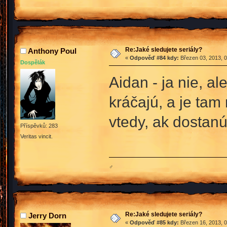
Re:Jaké sledujete seriály?
Anthony Poul
«
Odpověď #84 kdy:
Březen 03, 2013, 0
Dospělák
Aidan - ja nie, al
kráčajú, a je tam
vtedy, ak dostanú
Příspěvků: 283
Veritas vincit.
♂
Re:Jaké sledujete seriály?
Jerry Dorn
«
Odpověď #85 kdy:
Březen 16, 2013, 0