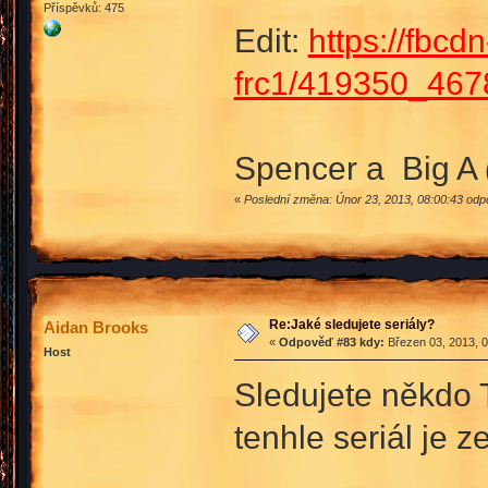
Příspěvků: 475
Edit:
https://fbcd
frc1/419350_46
Spencer a Big A
«
Poslední změna: Únor 23, 2013, 08:00:43 od
Re:Jaké sledujete seriály?
Aidan Brooks
«
Odpověď #83 kdy:
Březen 03, 2013, 0
Host
Sledujete někdo T
tenhle seriál je 