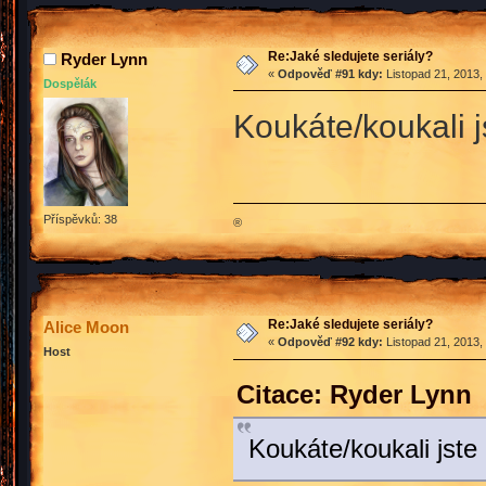
Re:Jaké sledujete seriály?
Ryder Lynn
«
Odpověď #91 kdy:
Listopad 21, 2013,
Dospělák
Koukáte/koukali 
Příspěvků: 38
®
Re:Jaké sledujete seriály?
Alice Moon
«
Odpověď #92 kdy:
Listopad 21, 2013,
Host
Citace: Ryder Lynn 
Koukáte/koukali jst