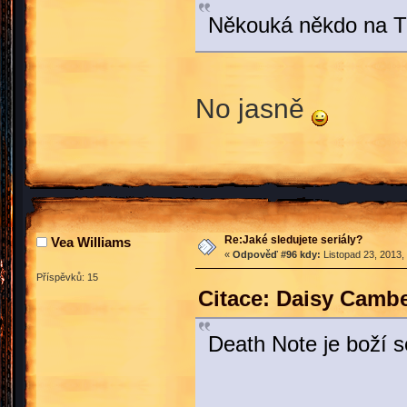
Někouká někdo na T
No jasně
Re:Jaké sledujete seriály?
Vea Williams
«
Odpověď #96 kdy:
Listopad 23, 2013,
Příspěvků: 15
Citace: Daisy Cambe
Death Note je boží se