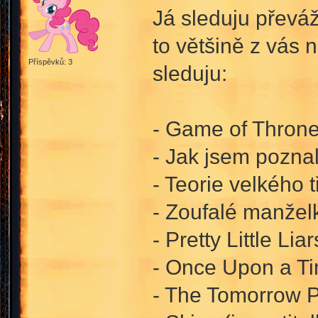
Já sleduju převáž
to většině z vás n
Příspěvků: 3
sleduju:
- Game of Thrones
- Jak jsem pozna
- Teorie velkého 
- Zoufalé manžel
- Pretty Little Liar
- Once Upon a Tim
- The Tomorrow Pe