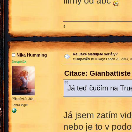
filmy od abc
B
Re:Jaké sledujete seriály?
Nika Humming
«
Odpověď #111 kdy:
Leden 20, 2014, 0
Dospělák
Citace: Gianbattist
Já teď čučím na True
Příspěvků: 364
Labra lege!
Já jsem zatím vid
nebo je to v podo