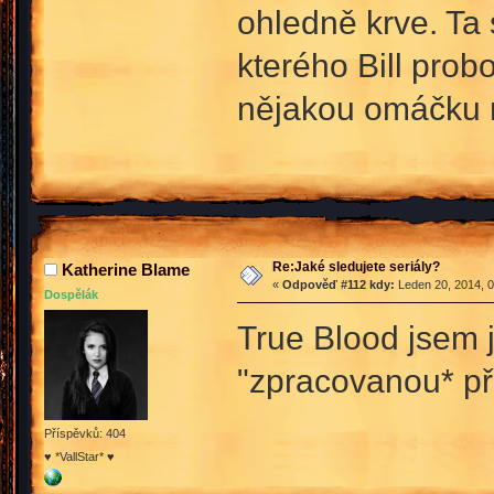
ohledně krve. Ta 
kterého Bill prob
nějakou omáčku n
Re:Jaké sledujete seriály?
Katherine Blame
«
Odpověď #112 kdy:
Leden 20, 2014, 0
Dospělák
True Blood jsem 
"zpracovanou* př
Příspěvků: 404
♥ *VallStar* ♥