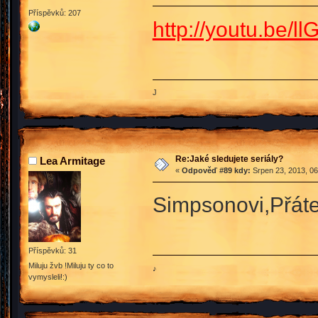
Příspěvků: 207
http://youtu.be/
J
Re:Jaké sledujete seriály?
Lea Armitage
«
Odpověď #89 kdy:
Srpen 23, 2013, 06
Simpsonovi,Přáte
Příspěvků: 31
Miluju žvb !Miluju ty co to
♪
vymysleli!:)