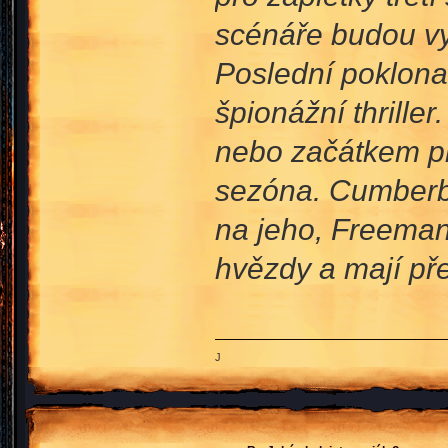
scénáře budou vy
Poslední poklona
špionážní thrille
nebo začátkem pří
sezóna. Cumberba
na jeho, Freemano
hvězdy a mají př
J