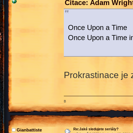
Citace: Adam Wrigh
Once Upon a Time
Once Upon a Time i
Prokrastinace je z
B
Re:Jaké sledujete seriály?
Gianbattiste