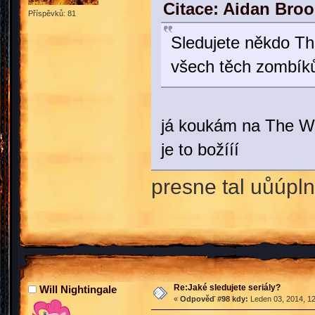
Citace: Aidan Broo
Příspěvků: 81
Sledujete někdo The
všech těch zombíků
já koukám na The W
je to božííí
presne tal uůúpln
Re:Jaké sledujete seriály?
Will Nightingale
«
Odpověď #98 kdy:
Leden 03, 2014, 12