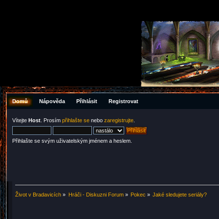
Domů
Nápověda
Přihlásit
Registrovat
Vítejte
Host
. Prosím
přihlašte se
nebo
zaregistrujte
.
Přihlašte se svým uživatelským jménem a heslem.
Život v Bradavicích
»
Hráči - Diskuzni Forum
»
Pokec
»
Jaké sledujete seriály?