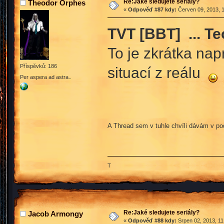
Re:Jaké sledujete seriály?
Theodor Orphes
«
Odpověď #87 kdy:
Červen 09, 2013, 1
TVT [BBT] ... Te
To je zkrátka nap
Příspěvků: 186
situací z reálu
Per aspera ad astra..
A Thread sem v tuhle chvíli dávám v po
T
Re:Jaké sledujete seriály?
Jacob Armongy
«
Odpověď #88 kdy:
Srpen 02, 2013, 11