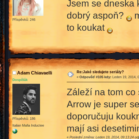
Jsem se dneska ku
dobrý aspoň?
m
Příspěvků: 246
to koukat
Re:Jaké sledujete seriály?
Adam Chiavaelli
«
Odpověď #105 kdy:
Leden 19, 2014, 0
Dospělák
Záleží na tom co s
Arrow je super s
doporučuju koukn
Příspěvků: 186
mají asi desetimi
Italian Mafia Inductee
«
Poslední změna: Leden 19, 2014, 09:13:24 o