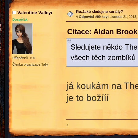
Re:Jaké sledujete seriály?
Valentine Valleyr
«
Odpověď #90 kdy:
Listopad 21, 2013,
Dospělák
Citace: Aidan Brook
Sledujete někdo The 
všech těch zombíků n
Příspěvků: 100
Členka organizace Tally
já koukám na Th
je to božííí
√