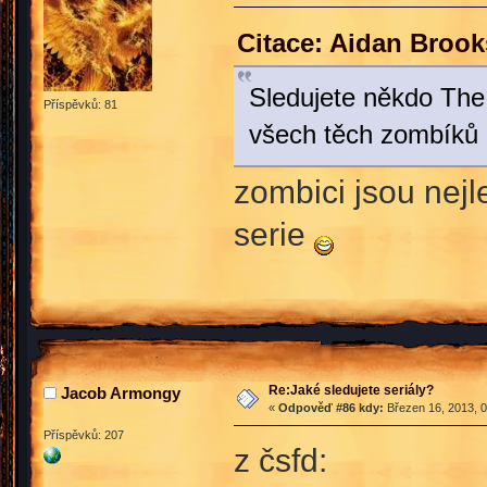
Citace: Aidan Brook
Sledujete někdo The 
Příspěvků: 81
všech těch zombíků n
zombici jsou nejl
serie
Re:Jaké sledujete seriály?
Jacob Armongy
«
Odpověď #86 kdy:
Březen 16, 2013, 0
Příspěvků: 207
z čsfd: