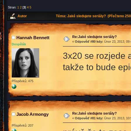
Stran:
1
2
[
3
]
4
5
Autor
Téma: Jaké sledujete seriály? (Přečteno 250
Re:Jaké sledujete seriály?
Hannah Bennett
«
Odpověď #80 kdy:
Únor 23, 2013, 09:
Dospělák
3x20 se rozjede a
takže to bude ep
Příspěvků: 475
Re:Jaké sledujete seriály?
Jacob Armongy
«
Odpověď #81 kdy:
Únor 23, 2013, 10:
Příspěvků: 207