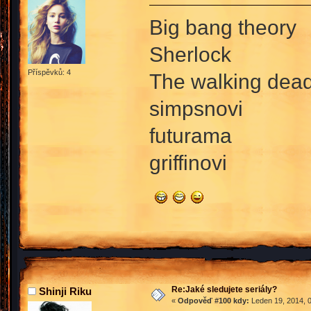
Big bang theory
Sherlock
Příspěvků: 4
The walking dea
simpsnovi
futurama
griffinovi
Re:Jaké sledujete seriály?
Shinji Riku
«
Odpověď #100 kdy:
Leden 19, 2014, 0