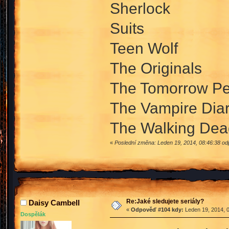
Sherlock
Suits
Teen Wolf
The Originals
The Tomorrow Pe
The Vampire Diar
The Walking Dea
«
Poslední změna: Leden 19, 2014, 08:46:38 o
Re:Jaké sledujete seriály?
Daisy Cambell
«
Odpověď #104 kdy:
Leden 19, 2014, 0
Dospělák