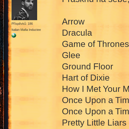
Arrow
Příspěvků: 186
Dracula
Italian Mafia Inductee
Game of Thrones
Glee
Ground Floor
Hart of Dixie
How I Met Your M
Once Upon a Ti
Once Upon a Tim
Pretty Little Liars