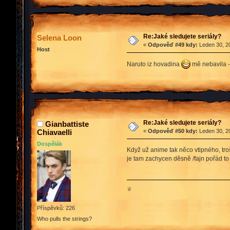
Re:Jaké sledujete seriály?
Selena Loon
«
Odpověď #49 kdy:
Leden 30, 20
Host
Naruto iz hovadina
mě nebavila -.
Re:Jaké sledujete seriály?
Gianbattiste
Chiavaelli
«
Odpověď #50 kdy:
Leden 30, 20
Dospělák
Když už anime tak něco vtipného, tro
je tam zachycen děsně /fajn pořád to n
♕
Příspěvků: 226
Who pulls the strings?