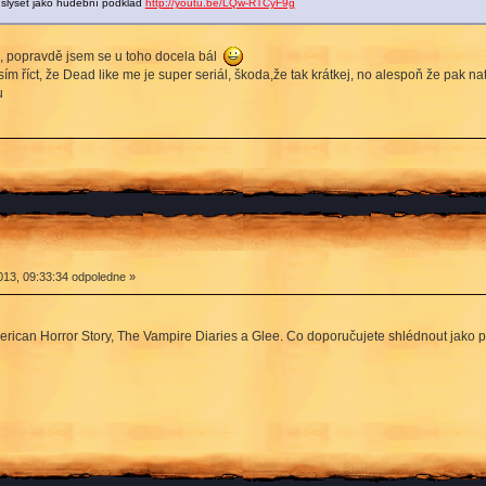
 slyšet jako hudební podklad
http://youtu.be/LQw-RTCyF9g
al, popravdě jsem se u toho docela bál
ím říct, že Dead like me je super seriál, škoda,že tak krátkej, no alespoň že pak nato
u
13, 09:33:34 odpoledne »
ican Horror Story, The Vampire Diaries a Glee. Co doporučujete shlédnout jako p