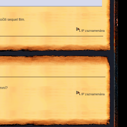
čili sequel film.
IP zaznamenána
rvní?
IP zaznamenána