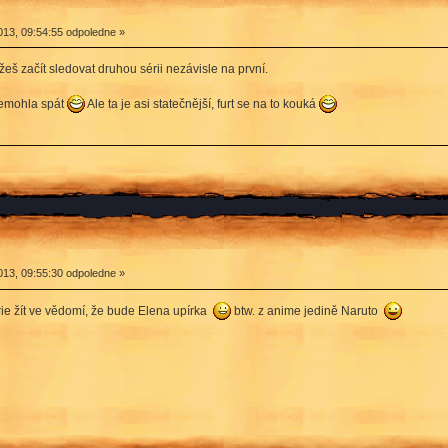
13, 09:54:55 odpoledne »
š začít sledovat druhou sérii nezávisle na první.
nemohla spát
Ale ta je asi statečnější, furt se na to kouká
13, 09:55:30 odpoledne »
érie žít ve vědomí, že bude Elena upírka
btw. z anime jedině Naruto