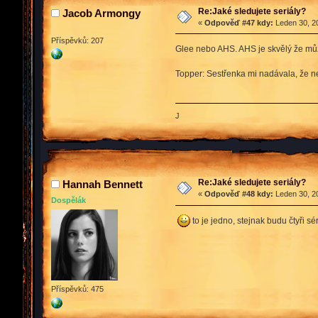
Re:Jaké sledujete seriály?
Jacob Armongy
«
Odpověď #47 kdy:
Leden 30, 20
Příspěvků: 207
Glee nebo AHS. AHS je skvělý že může
Topper: Sestřenka mi nadávala, že 
J
Re:Jaké sledujete seriály?
Hannah Bennett
«
Odpověď #48 kdy:
Leden 30, 20
Dospělák
to je jedno, stejnak budu čtyři s
Příspěvků: 475