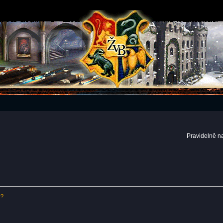
Pravidelně n
y?