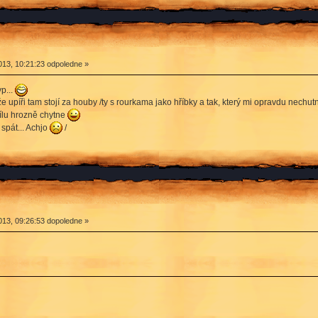
13, 10:21:23 odpoledne »
p...
e upíři tam stojí za houby /ty s rourkama jako hříbky a tak, který mi opravdu nechut
ílu hrozně chytne
 spát... Achjo
/
13, 09:26:53 dopoledne »