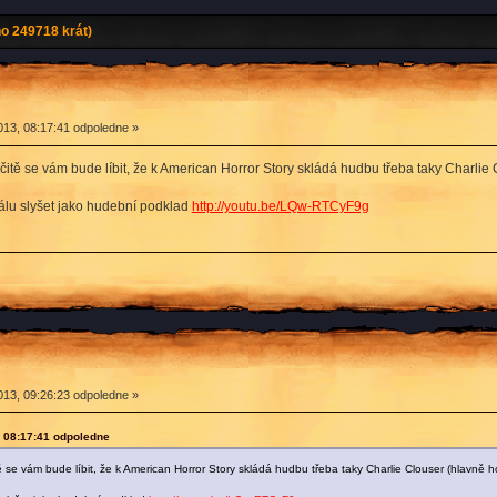
o 249718 krát)
13, 08:17:41 odpoledne »
rčitě se vám bude líbit, že k American Horror Story skládá hudbu třeba taky Charli
álu slyšet jako hudební podklad
http://youtu.be/LQw-RTCyF9g
13, 09:26:23 odpoledne »
 08:17:41 odpoledne
ě se vám bude líbit, že k American Horror Story skládá hudbu třeba taky Charlie Clouser (hlavně 