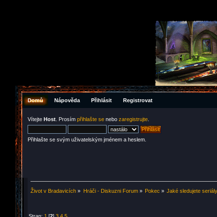
Domů
Nápověda
Přihlásit
Registrovat
Vítejte
Host
. Prosím
přihlašte se
nebo
zaregistrujte
.
Přihlašte se svým uživatelským jménem a heslem.
Život v Bradavicích
»
Hráči - Diskuzni Forum
»
Pokec
»
Jaké sledujete seriál
Stran:
1
[
2
]
3
4
5