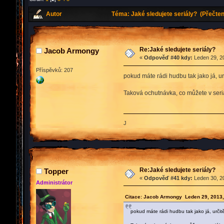
Autor
Téma: Jaké sledujete seriály? (Přečten
Re:Jaké sledujete seriály?
Jacob Armongy
«
Odpověď #40 kdy:
Leden 29, 20
Příspěvků: 207
pokud máte rádi hudbu tak jako já, u
Taková ochutnávka, co můžete v seri
J
Re:Jaké sledujete seriály?
Topper
«
Odpověď #41 kdy:
Leden 30, 20
Administrátor
Citace: Jacob Armongy Leden 29, 2013,
pokud máte rádi hudbu tak jako já, určit