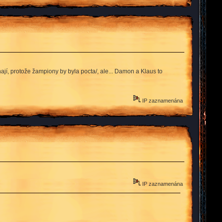
nají, protože žampiony by byla pocta/, ale... Damon a Klaus to
IP zaznamenána
IP zaznamenána