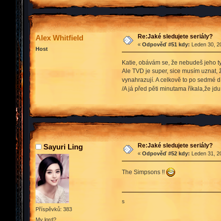
Re:Jaké sledujete seriály?
Alex Whitfield
«
Odpověď #51 kdy:
Leden 30, 20
Host
Katie, obávám se, že nebudeš jeho ty
Ale TVD je super, sice musím uznat, ž
vynahrazují. A celkově to po sedmé d
/A já před pěti minutama říkala,že jdu
Re:Jaké sledujete seriály?
Sayuri Ling
«
Odpověď #52 kdy:
Leden 31, 20
The Simpsons !!
s
Příspěvků: 383
My lord?