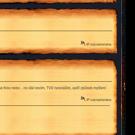
IP zaznamenána
se Kiss nebo... no dál nevím, TVD nesnáším, upíří způsob myšlení
IP zaznamenána