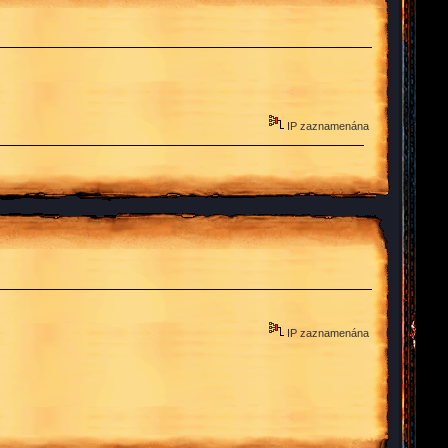
IP zaznamenána
IP zaznamenána