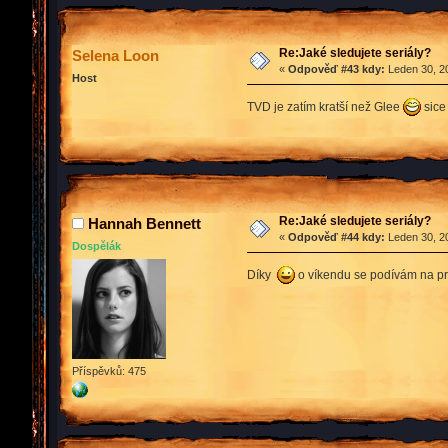
Re:Jaké sledujete seriály?
Selena Loon
«
Odpověď #43 kdy:
Leden 30, 20
Host
TVD je zatím kratší než Glee
sice 
Re:Jaké sledujete seriály?
Hannah Bennett
«
Odpověď #44 kdy:
Leden 30, 20
Dospělák
Díky
o víkendu se podívám na prv
Příspěvků: 475