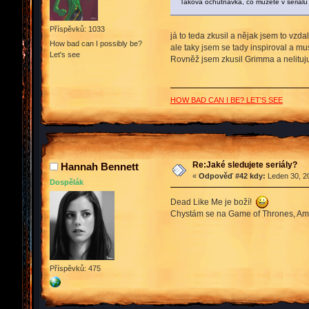
Taková ochutnávka, co můžete v seriálu
Příspěvků: 1033
já to teda zkusil a nějak jsem to vzd
How bad can I possibly be?
ale taky jsem se tady inspiroval a mus
Let's see
Rovněž jsem zkusil Grimma a nelituj
HOW BAD CAN I BE? LET'S SEE
Re:Jaké sledujete seriály?
Hannah Bennett
«
Odpověď #42 kdy:
Leden 30, 20
Dospělák
Dead Like Me je boží!
Chystám se na Game of Thrones, Amer
Příspěvků: 475