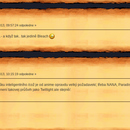
13, 09:57:24 odpoledne »
- a když tak.. tak jedině Bleach
13, 10:15:19 odpoledne »
šku inteligentního /což je od anime opravdu velký požadavek/, třeba NANA, Paradi
ení takovej průšvih jako Twillight ale stejně/.