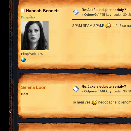
Re:Jaké sledujete seriály?
Hannah Bennett
«
Odpověď #45 kdy:
Leden 30, 20
Dospělák
SPAM SPAM SPAM!
teď už se na
Příspěvků: 475
Re:Jaké sledujete seriály?
Selena Loon
«
Odpověď #46 kdy:
Leden 30, 20
Host
To není vše..
nedopadne to jenom t