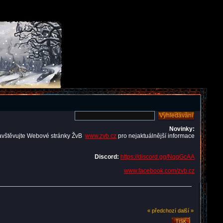
Novinky:
avštěvujte Webové stránky ŽvB
www.zvb.cz
pro nejaktuálnější informace
Discord:
https://discord.gg/NqqGcAA
www.facebook.com/zvb.cz
« předchozí
další »
TISK