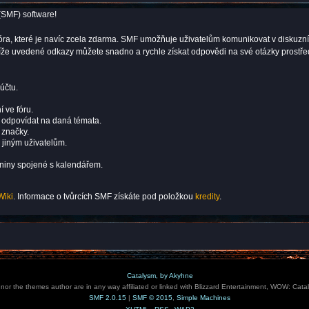
(SMF) software!
ní fóra, které je navíc zcela zdarma. SMF umožňuje uživatelům komunikovat v dis
 níže uvedené odkazy můžete snadno a rychle získat odpovědi na své otázky prostř
účtu.
í ve fóru.
i odpovídat na daná témata.
 značky.
 jiným uživatelům.
eniny spojené s kalendářem.
Wiki
. Informace o tvůrcích SMF získáte pod položkou
kredity
.
Catalysm, by Akyhne
e nor the themes author are in any way affiliated or linked with Blizzard Entertainment, WOW: Cata
SMF 2.0.15
|
SMF © 2015
,
Simple Machines