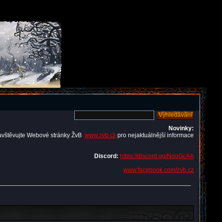
Novinky:
avštěvujte Webové stránky ŽvB
www.zvb.cz
pro nejaktuálnější informace
Discord:
https://discord.gg/NqqGcAA
www.facebook.com/zvb.cz