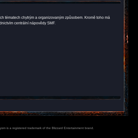
kuzních tématech chytrým a organizovaným způsobem. Kromě toho má
ednictvím centrální nápovědy SMF.
lysm is a registered trademark of the Blizzard Entertainment brand.