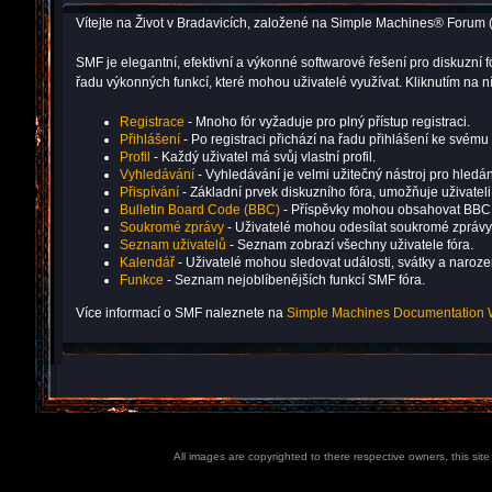
Vítejte na Život v Bradavicích, založené na Simple Machines® Forum 
SMF je elegantní, efektivní a výkonné softwarové řešení pro diskuz
řadu výkonných funkcí, které mohou uživatelé využívat. Kliknutím na
Registrace
- Mnoho fór vyžaduje pro plný přístup registraci.
Přihlášení
- Po registraci přichází na řadu přihlášení ke svému 
Profil
- Každý uživatel má svůj vlastní profil.
Vyhledávání
- Vyhledávání je velmi užitečný nástroj pro hledán
Přispívání
- Základní prvek diskuzního fóra, umožňuje uživatel
Bulletin Board Code (BBC)
- Příspěvky mohou obsahovat BBC
Soukromé zprávy
- Uživatelé mohou odesílat soukromé zprávy
Seznam uživatelů
- Seznam zobrazí všechny uživatele fóra.
Kalendář
- Uživatelé mohou sledovat události, svátky a naroz
Funkce
- Seznam nejoblíbenějších funkcí SMF fóra.
Více informací o SMF naleznete na
Simple Machines Documentation 
All images are copyrighted to there respective owners, this sit