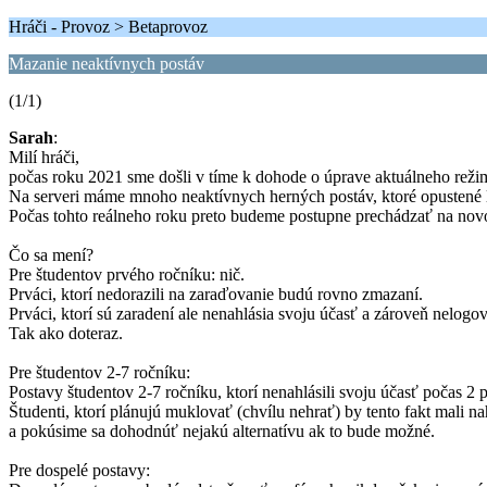
Hráči - Provoz > Betaprovoz
Mazanie neaktívnych postáv
(1/1)
Sarah
:
Milí hráči,
počas roku 2021 sme došli v tíme k dohode o úprave aktuálneho reži
Na serveri máme mnoho neaktívnych herných postáv, ktoré opustené le
Počas tohto reálneho roku preto budeme postupne prechádzať na novo
Čo sa mení?
Pre študentov prvého ročníku: nič.
Prváci, ktorí nedorazili na zaraďovanie budú rovno zmazaní.
Prváci, ktorí sú zaradení ale nenahlásia svoju účasť a zároveň nelog
Tak ako doteraz.
Pre študentov 2-7 ročníku:
Postavy študentov 2-7 ročníku, ktorí nenahlásili svoju účasť počas 2
Študenti, ktorí plánujú muklovať (chvílu nehrať) by tento fakt mali 
a pokúsime sa dohodnúť nejakú alternatívu ak to bude možné.
Pre dospelé postavy: