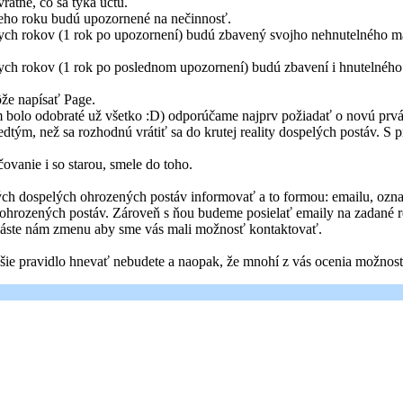
atne, čo sa týka účtu.
lneho roku budú upozornené na nečinnosť.
lnych rokov (1 rok po upozornení) budú zbavený svojho nehnutelného m
nych rokov (1 rok po poslednom upozornení) budú zbavení i hnutelného
ôže napísať Page.
m bolo odobraté už všetko :D) odporúčame najprv požiadať o novú prv
dtým, než sa rozhodnú vrátiť sa do krutej reality dospelých postáv. S 
vanie i so starou, smele do toho.
h dospelých ohrozených postáv informovať a to formou: emailu, oznam
 ohrozených postáv. Zároveň s ňou budeme posielať emaily na zadané re
ohláste nám zmenu aby sme vás mali možnosť kontaktovať.
šie pravidlo hnevať nebudete a naopak, že mnohí z vás ocenia možnosti 