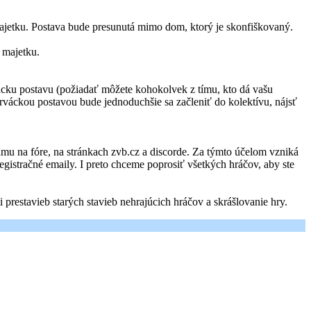
ajetku. Postava bude presunutá mimo dom, ktorý je skonfiškovaný.
 majetku.
ácku postavu (požiadať môžete kohokolvek z tímu, kto dá vašu
prváckou postavou bude jednoduchšie sa začleniť do kolektívu, nájsť
u na fóre, na stránkach zvb.cz a discorde. Za týmto účelom vzniká
gistračné emaily. I preto chceme poprosiť všetkých hráčov, aby ste
prestavieb starých stavieb nehrajúcich hráčov a skrášlovanie hry.