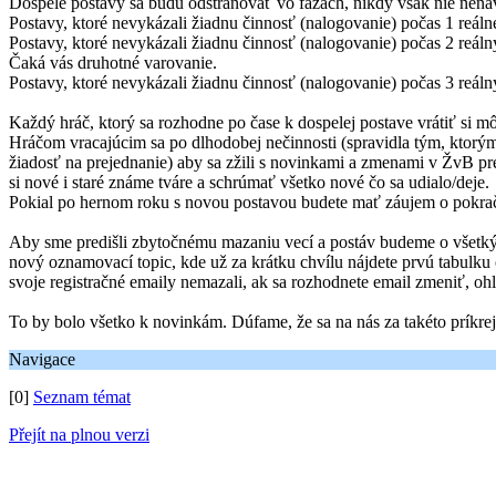
Dospelé postavy sa budú odstraňovať vo fázach, nikdy však nie nenávr
Postavy, ktoré nevykázali žiadnu činnosť (nalogovanie) počas 1 reá
Postavy, ktoré nevykázali žiadnu činnosť (nalogovanie) počas 2 reá
Čaká vás druhotné varovanie.
Postavy, ktoré nevykázali žiadnu činnosť (nalogovanie) počas 3 reál
Každý hráč, ktorý sa rozhodne po čase k dospelej postave vrátiť si m
Hráčom vracajúcim sa po dlhodobej nečinnosti (spravidla tým, ktorý
žiadosť na prejednanie) aby sa zžili s novinkami a zmenami v ŽvB pre
si nové i staré známe tváre a schrúmať všetko nové čo sa udialo/deje.
Pokial po hernom roku s novou postavou budete mať záujem o pokračo
Aby sme predišli zbytočnému mazaniu vecí a postáv budeme o všetkýc
nový oznamovací topic, kde už za krátku chvílu nájdete prvú tabulku
svoje registračné emaily nemazali, ak sa rozhodnete email zmeniť, 
To by bolo všetko k novinkám. Dúfame, že sa na nás za takéto príkrej
Navigace
[0]
Seznam témat
Přejít na plnou verzi