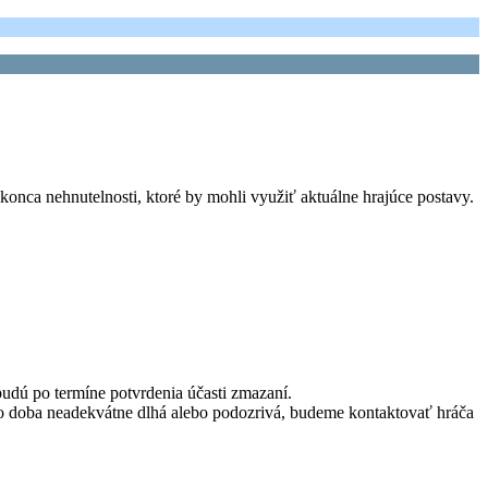
konca nehnutelnosti, ktoré by mohli využiť aktuálne hrajúce postavy.
budú po termíne potvrdenia účasti zmazaní.
táto doba neadekvátne dlhá alebo podozrivá, budeme kontaktovať hráča