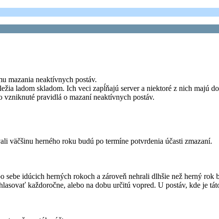
mu mazania neaktívnych postáv.
žia ladom skladom. Ich veci zapĺňajú server a niektoré z nich majú do
 vzniknuté pravidlá o mazaní neaktívnych postáv.
ovali väčšinu herného roku budú po termíne potvrdenia účasti zmazaní.
 po sebe idúcich herných rokoch a zároveň nehrali dlhšie než herný rok 
nahlasovať každoročne, alebo na dobu určitú vopred. U postáv, kde je 