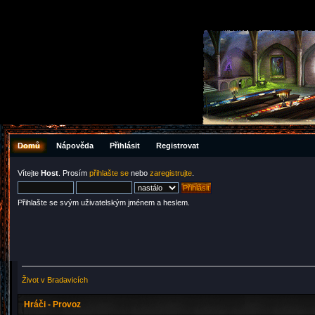
Domů
Nápověda
Přihlásit
Registrovat
Vítejte
Host
. Prosím
přihlašte se
nebo
zaregistrujte
.
Přihlašte se svým uživatelským jménem a heslem.
Život v Bradavicích
Hráči - Provoz