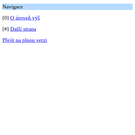
Navigace
[0]
O úroveň výš
[#]
Další strana
Přejít na plnou verzi