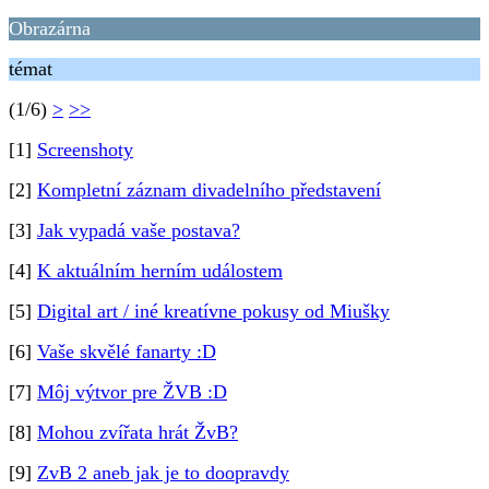
Obrazárna
témat
(1/6)
>
>>
[1]
Screenshoty
[2]
Kompletní záznam divadelního představení
[3]
Jak vypadá vaše postava?
[4]
K aktuálním herním událostem
[5]
Digital art / iné kreatívne pokusy od Miušky
[6]
Vaše skvělé fanarty :D
[7]
Môj výtvor pre ŽVB :D
[8]
Mohou zvířata hrát ŽvB?
[9]
ZvB 2 aneb jak je to doopravdy