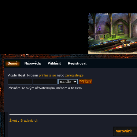
Domů
Nápověda
Přihlásit
Registrovat
Vítejte
Host
. Prosím
přihlašte se
nebo
zaregistrujte
.
Přihlašte se svým uživatelským jménem a heslem.
Život v Bradavicích
Varování!