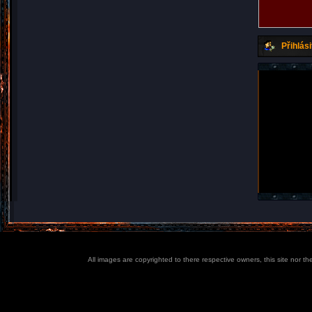
Přihlási
All images are copyrighted to there respective owners, this site nor t