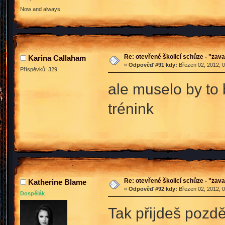
Now and always.
Re: otevřené školicí schůze - "zav
Karina Callaham
«
Odpověď #91 kdy:
Březen 02, 2012, 0
Příspěvků: 329
ale muselo by to
trénink
Re: otevřené školicí schůze - "zav
Katherine Blame
«
Odpověď #92 kdy:
Březen 02, 2012, 0
Dospělák
Tak přijdeš pozdě