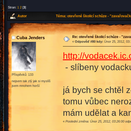
Stran:
1
2
[
3
]
Autor
Téma: otevřené školicí schůze - "zavařovačk
Re: otevřené školicí schůze - "zav
Cuba Jenders
«
Odpověď #80 kdy:
Únor 25, 2012, 03:
http://vodacek.ic.
- slíbeny vodac
Příspěvků: 133
nejsem tak zlý jak si myslíš
jsem mnohem horší
já bych se chtěl 
tomu vůbec neroz
mám udělat a ka
«
Poslední změna: Únor 25, 2012, 03:26:00 od