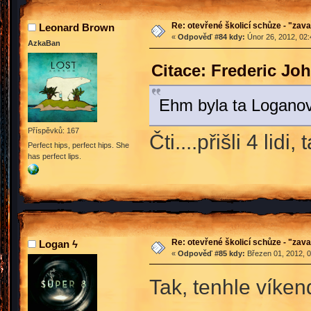
Re: otevřené školicí schůze - "zav
Leonard Brown
«
Odpověď #84 kdy:
Únor 26, 2012, 02:
AzkaBan
Citace: Frederic Jo
Ehm byla ta Loganov
Příspěvků: 167
Čti....přišli 4 lidi,
Perfect hips, perfect hips. She
has perfect lips.
Re: otevřené školicí schůze - "zav
Logan ϟ
«
Odpověď #85 kdy:
Březen 01, 2012, 0
Tak, tenhle víken