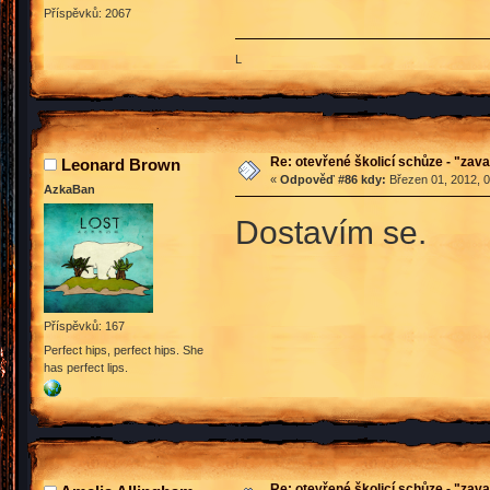
Příspěvků: 2067
L
Re: otevřené školicí schůze - "zav
Leonard Brown
«
Odpověď #86 kdy:
Březen 01, 2012, 0
AzkaBan
Dostavím se.
Příspěvků: 167
Perfect hips, perfect hips. She
has perfect lips.
Re: otevřené školicí schůze - "zav