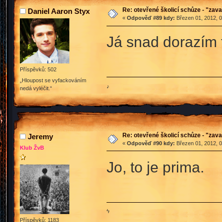
Re: otevřené školicí schůze - "zav
Daniel Aaron Styx
«
Odpověď #89 kdy:
Březen 01, 2012, 0
Já snad dorazím 
Příspěvků: 502
„Hloupost se vyfackováním
♪
nedá vyléčit.“
Re: otevřené školicí schůze - "zav
Jeremy
«
Odpověď #90 kdy:
Březen 01, 2012, 0
Klub ŽvB
Jo, to je prima.
ϟ
Příspěvků: 1183