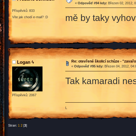
«
Odpověď #94 kdy:
Březen 02, 2012, 0
Příspěvků: 833
mě by taky vyhov
Víte jak chodí e-mail? :D
Re: otevřené školicí schůze - "zavař
Logan ϟ
«
Odpověď #95 kdy:
Březen 04, 2012, 04:
Tak kamaradi nes
Příspěvků: 2067
L
Stran:
1
2
[
3
]