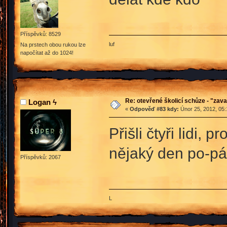
Příspěvků: 8529
luf
Na prstech obou rukou lze
napočítat až do 1024!
Re: otevřené školicí schůze - "zav
Logan ϟ
«
Odpověď #83 kdy:
Únor 25, 2012, 05:
Přišli čtyři lidi,
nějaký den po-pá
Příspěvků: 2067
L