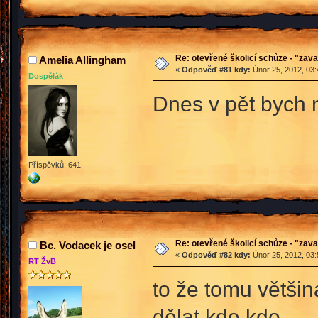
Re: otevřené školicí schůze - "zav
Amelia Allingham
«
Odpověď #81 kdy:
Únor 25, 2012, 03:
Dospělák
Dnes v pět bych
Příspěvků: 641
Re: otevřené školicí schůze - "zav
Bc. Vodacek je osel
«
Odpověď #82 kdy:
Únor 25, 2012, 03:
RT ŽvB
to že tomu většin
dělat kde kdo