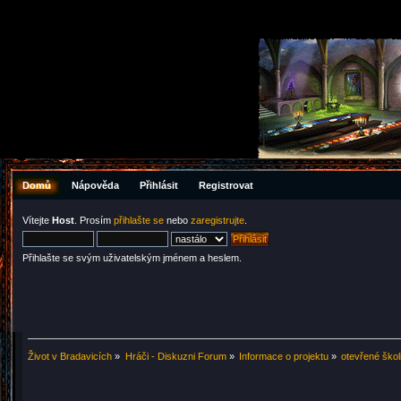
Domů
Nápověda
Přihlásit
Registrovat
Vítejte
Host
. Prosím
přihlašte se
nebo
zaregistrujte
.
Přihlašte se svým uživatelským jménem a heslem.
Život v Bradavicích
»
Hráči - Diskuzni Forum
»
Informace o projektu
»
otevřené škol