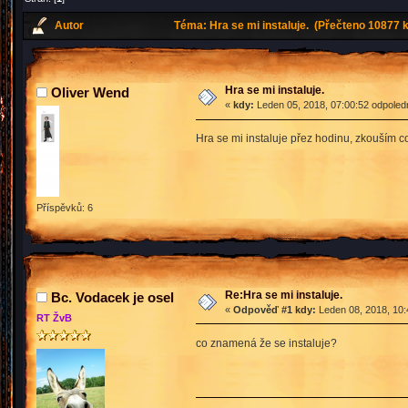
Autor
Téma: Hra se mi instaluje. (Přečteno 10877 k
Hra se mi instaluje.
Oliver Wend
«
kdy:
Leden 05, 2018, 07:00:52 odpoled
Hra se mi instaluje přez hodinu, zkouším c
Příspěvků: 6
Re:Hra se mi instaluje.
Bc. Vodacek je osel
«
Odpověď #1 kdy:
Leden 08, 2018, 10:
RT ŽvB
co znamená že se instaluje?