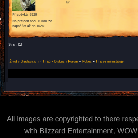
luf
Příspěvků: 8529
Na prstech obou rukou lze
napočítat až do 1024!
Stran: [
1
]
Život v Bradavicích
»
Hráči - Diskuzni Forum
»
Pokec
»
Hra se mi instaluje.
All images are copyrighted to there respe
with Blizzard Entertainment, WOW: 