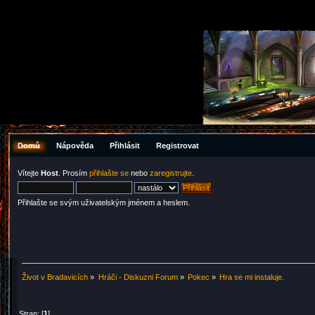
Domů
Nápověda
Přihlásit
Registrovat
Vítejte
Host
. Prosím
přihlašte se
nebo
zaregistrujte
.
Přihlašte se svým uživatelským jménem a heslem.
Život v Bradavicích
»
Hráči - Diskuzni Forum
»
Pokec
»
Hra se mi instaluje.
Stran: [
1
]