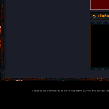
Přihlási
All images are copyrighted to there respective owners, this site nor t