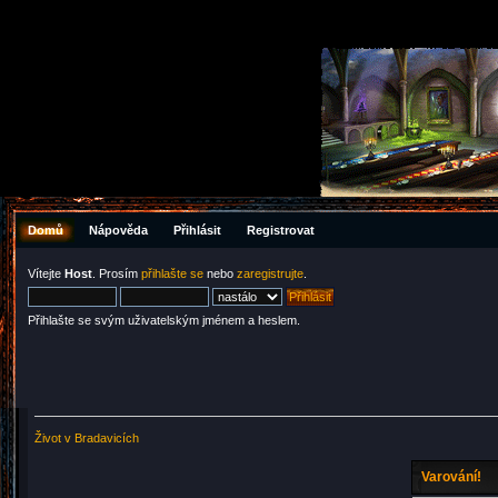
Domů
Nápověda
Přihlásit
Registrovat
Vítejte
Host
. Prosím
přihlašte se
nebo
zaregistrujte
.
Přihlašte se svým uživatelským jménem a heslem.
Život v Bradavicích
Varování!