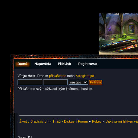
Domů
Nápověda
Přihlásit
Registrovat
Vítejte
Host
. Prosím
přihlašte se
nebo
zaregistrujte
.
Přihlašte se svým uživatelským jménem a heslem.
Život v Bradavicích
»
Hráči - Diskuzni Forum
»
Pokec
»
Jaký první lektvar v
Stran: [
1
]