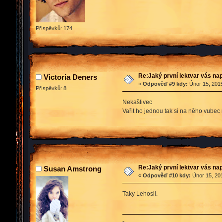
Příspěvků: 174
Re:Jaký první lektvar vás n
Victoria Deners
«
Odpověď #9 kdy:
Únor 15, 2015
Příspěvků: 8
Nekašlivec
Vařit ho jednou tak si na něho vube
Re:Jaký první lektvar vás n
Susan Amstrong
«
Odpověď #10 kdy:
Únor 15, 201
Taky Lehosil.