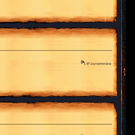
IP zaznamenána