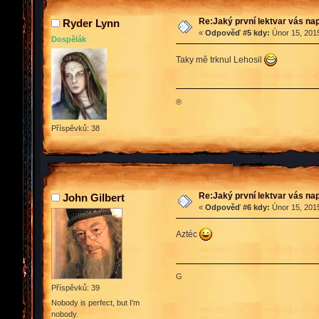
Re:Jaký první lektvar vás n
Ryder Lynn
«
Odpověď #5 kdy:
Únor 15, 2015
Dospělák
Taky mě trknul Lehosil
®
Příspěvků: 38
Re:Jaký první lektvar vás n
John Gilbert
«
Odpověď #6 kdy:
Únor 15, 2015
Aztéc
G
Příspěvků: 39
Nobody is perfect, but I'm
nobody.