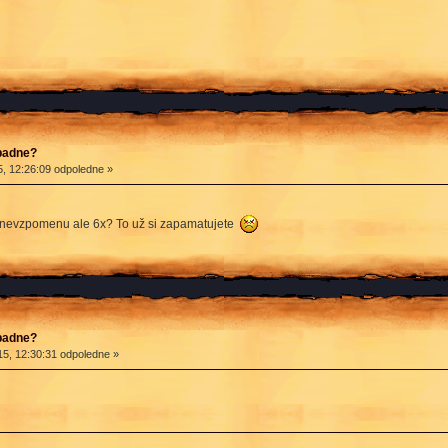
apadne?
, 12:26:09 odpoledne »
c nevzpomenu ale 6x? To už si zapamatujete
apadne?
5, 12:30:31 odpoledne »