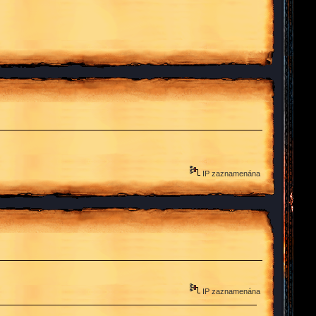
IP zaznamenána
IP zaznamenána