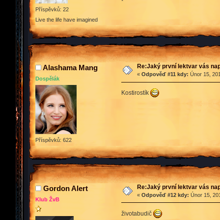
*
Příspěvků: 22
Live the life have imagined
Re:Jaký první lektvar vás n
Alashama Mang
«
Odpověď #11 kdy:
Únor 15, 201
Dospělák
Kostirostík
Příspěvků: 622
Re:Jaký první lektvar vás n
Gordon Alert
«
Odpověď #12 kdy:
Únor 15, 201
Klub ŽvB
životabudič