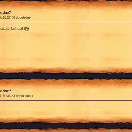
apadne?
, 10:27:06 dopoledne »
é napadl Lehosil
apadne?
, 10:33:33 dopoledne »