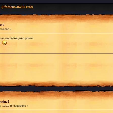
 (Přečteno 46235 krát)
ne?
poledne »
b vás napadne jako první?
al
apadne?
, 10:11:35 dopoledne »