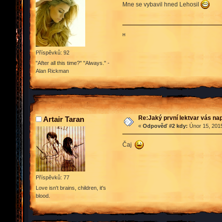
Mne se vybavil hned Lehosil
ʜ
Příspěvků: 92
"After all this time?" "Always." -
Alan Rickman
Re:Jaký první lektvar vás n
Artair Taran
«
Odpověď #2 kdy:
Únor 15, 2015
Čaj
Příspěvků: 77
Love isn't brains, children, it's
blood.