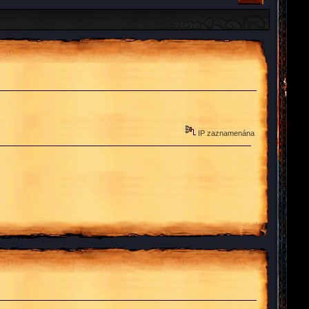
IP zaznamenána