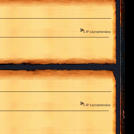
IP zaznamenána
IP zaznamenána