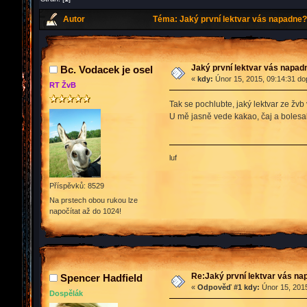
Autor
Téma: Jaký první lektvar vás napadne?
Jaký první lektvar vás napad
Bc. Vodacek je osel
«
kdy:
Únor 15, 2015, 09:14:31 do
RT ŽvB
Tak se pochlubte, jaký lektvar ze žv
U mě jasně vede kakao, čaj a boles
luf
Příspěvků: 8529
Na prstech obou rukou lze
napočítat až do 1024!
Re:Jaký první lektvar vás n
Spencer Hadfield
«
Odpověď #1 kdy:
Únor 15, 2015
Dospělák