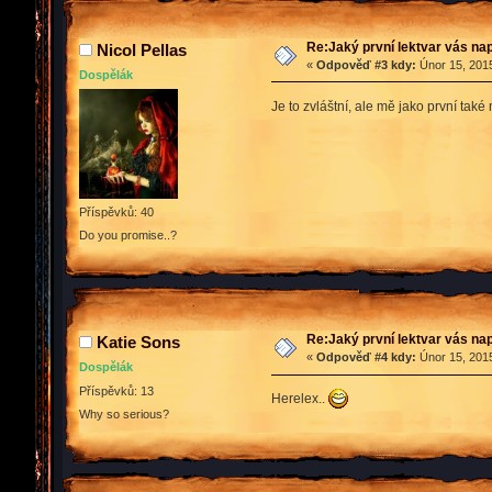
Re:Jaký první lektvar vás n
Nicol Pellas
«
Odpověď #3 kdy:
Únor 15, 2015
Dospělák
Je to zvláštní, ale mě jako první tak
Příspěvků: 40
Do you promise..?
Re:Jaký první lektvar vás n
Katie Sons
«
Odpověď #4 kdy:
Únor 15, 2015
Dospělák
Příspěvků: 13
Herelex..
Why so serious?