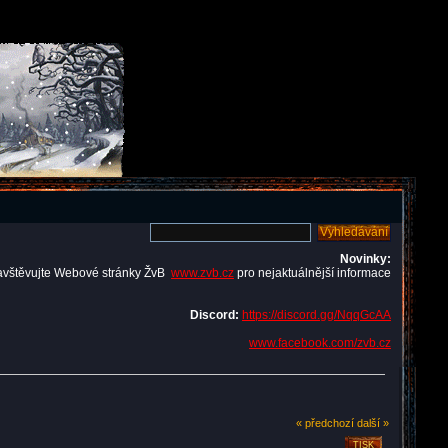
Novinky:
avštěvujte Webové stránky ŽvB
www.zvb.cz
pro nejaktuálnější informace
Discord:
https://discord.gg/NqqGcAA
www.facebook.com/zvb.cz
« předchozí
další »
TISK