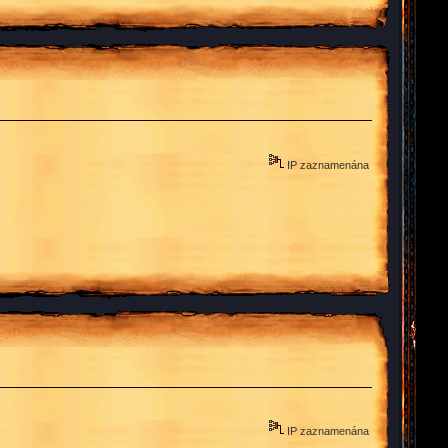
IP zaznamenána
IP zaznamenána