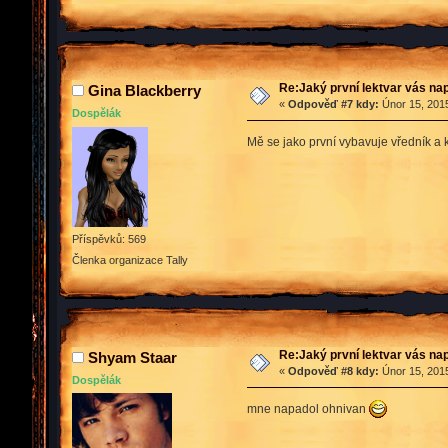
Re:Jaký první lektvar vás n
Gina Blackberry
«
Odpověď #7 kdy:
Únor 15, 2015
Dospělák
Mě se jako první vybavuje vředník a
Příspěvků: 569
Členka organizace Tally
Re:Jaký první lektvar vás n
Shyam Staar
«
Odpověď #8 kdy:
Únor 15, 2015
Dospělák
mne napadol ohnivan