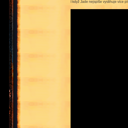
I když Jade nejspíše vystihuje více pí