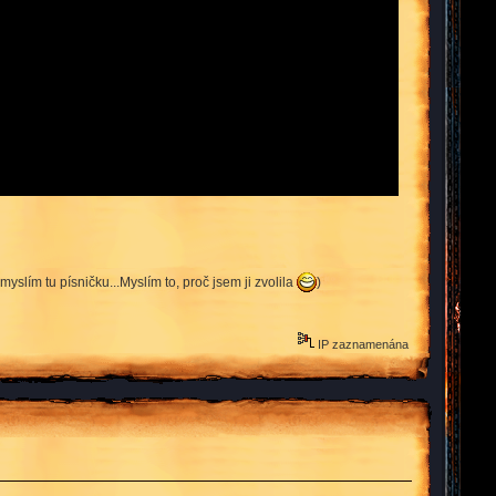
yslím tu písničku...Myslím to, proč jsem ji zvolila
)
IP zaznamenána