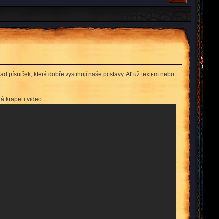
d písniček, které dobře vystihují naše postavy. Ať už textem nebo
 krapet i video.