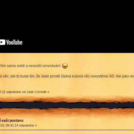
evším sama sobě a nesnáší srovnávání
sná věc, ale to bude tím, že Jade prostě žádná krásná věc nevystihne XD. Ale jako nem
2:11 odpoledne od Jade Cornelle
»
í vaši postavu
19, 09:41:14 odpoledne »