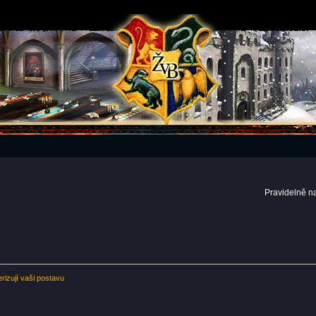
Pravidelně n
erizují vaši postavu