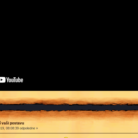
í vaši postavu
19, 08:08:39 odpoledne »