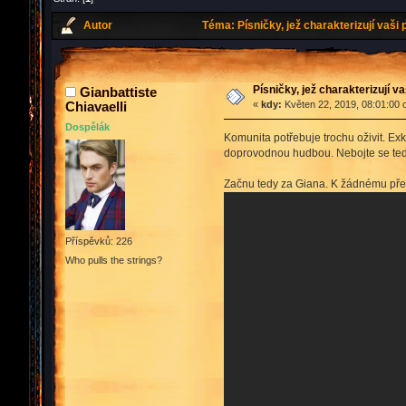
Autor
Téma: Písničky, jež charakterizují vaši
Písničky, jež charakterizují v
Gianbattiste
Chiavaelli
«
kdy:
Květen 22, 2019, 08:01:00 
Dospělák
Komunita potřebuje trochu oživit. Ex
doprovodnou hudbou. Nebojte se tedy 
Začnu tedy za Giana. K žádnému překv
Příspěvků: 226
Who pulls the strings?