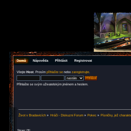
Domů
Nápověda
Přihlásit
Registrovat
Vítejte
Host
. Prosím
přihlašte se
nebo
zaregistrujte
.
Přihlašte se svým uživatelským jménem a heslem.
Život v Bradavicích
»
Hráči - Diskuzni Forum
»
Pokec
»
Písničky, jež charakt
Stran: [
1
]