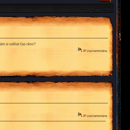
Mám si udělat čas ráno?
IP zaznamenána
IP zaznamenána