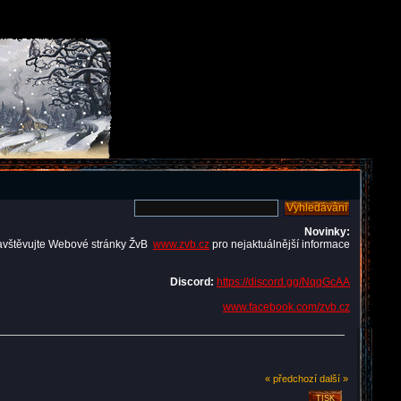
Novinky:
avštěvujte Webové stránky ŽvB
www.zvb.cz
pro nejaktuálnější informace
Discord:
https://discord.gg/NqqGcAA
www.facebook.com/zvb.cz
« předchozí
další »
TISK