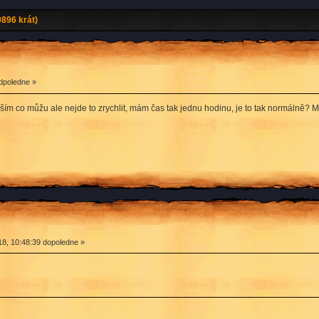
0896 krát)
dpoledne »
uším co můžu ale nejde to zrychlit, mám čas tak jednu hodinu, je to tak normálně? 
8, 10:48:39 dopoledne »