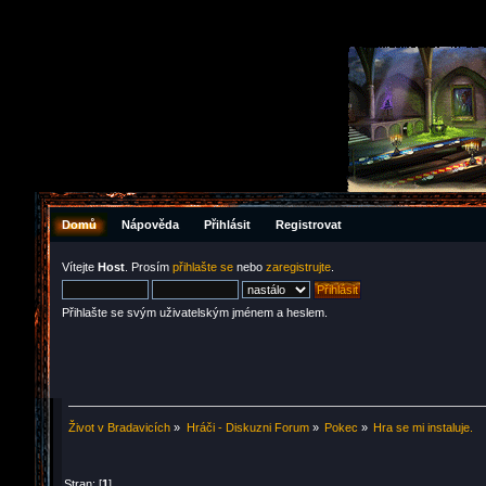
Domů
Nápověda
Přihlásit
Registrovat
Vítejte
Host
. Prosím
přihlašte se
nebo
zaregistrujte
.
Přihlašte se svým uživatelským jménem a heslem.
Život v Bradavicích
»
Hráči - Diskuzni Forum
»
Pokec
»
Hra se mi instaluje.
Stran: [
1
]