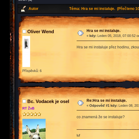
Autor
Téma: Hra se mi instaluje. (Přečteno 1
Hra se mi instaluje.
Oliver Wend
«
kdy:
Leden 05, 2018, 07:00:52 o
Hra se mi instaluje přez hodinu, zko
Příspěvků: 6
Re:Hra se mi instaluje.
Bc. Vodacek je osel
«
Odpověď #1 kdy:
Leden 08, 201
RT ŽvB
co znamená že se instaluje?
luf