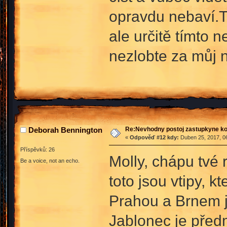
opravdu nebaví.To
ale určitě tímto 
nezlobte za můj 
Re:Nevhodny postoj zastupkyne k
Deborah Bennington
«
Odpověď #12 kdy:
Duben 25, 2017, 06
Příspěvků: 26
Molly, chápu tvé
Be a voice, not an echo.
toto jsou vtipy, 
Prahou a Brnem j
Jablonec je před