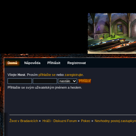
Domů
Nápověda
Přihlásit
Registrovat
Vítejte
Host
. Prosím
přihlašte se
nebo
zaregistrujte
.
Přihlašte se svým uživatelským jménem a heslem.
Život v Bradavicích
»
Hráči - Diskuzni Forum
»
Pokec
»
Nevhodny postoj zastupkyn