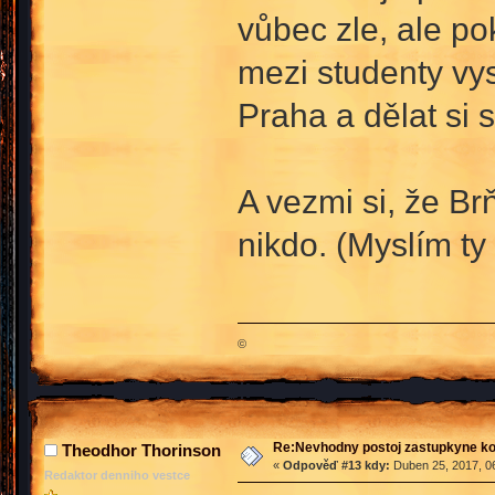
vůbec zle, ale po
mezi studenty vys
Praha a dělat si 
A vezmi si, že B
nikdo. (Myslím t
©
Re:Nevhodny postoj zastupkyne k
Theodhor Thorinson
«
Odpověď #13 kdy:
Duben 25, 2017, 06
Redaktor denniho vestce