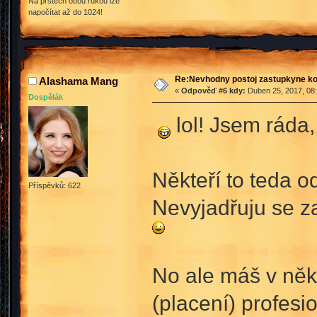
Na prstech obou rukou lze
napočítat až do 1024!
Re:Nevhodny postoj zastupkyne k
Alashama Mang
«
Odpověď #6 kdy:
Duben 25, 2017, 08:
Dospělák
lol! Jsem ráda,
Někteří to teda od
Příspěvků: 622
Nevyjadřuju se za
No ale máš v něk
(placení) profesi