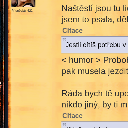
Naštěstí jsou tu l
Příspěvků: 622
jsem to psala, dě
Citace
Jestli cítíš potřebu 
< humor > Proboh
pak musela jezdi
Ráda bych tě upoz
nikdo jiný, by ti
Citace