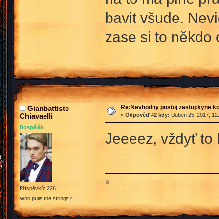
bavit všude. Nevi
zase si to někdo 
Re:Nevhodny postoj zastupkyne k
Gianbattiste
Chiavaelli
«
Odpověď #2 kdy:
Duben 25, 2017, 12:
Dospělák
Jeeeez, vždyť to b
♕
Příspěvků: 226
Who pulls the strings?