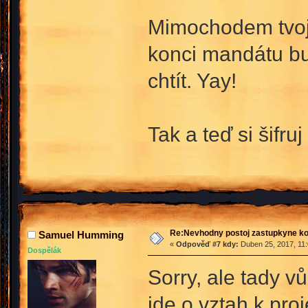
Mimochodem tvoje
konci mandátu bu
chtít. Yay!
Tak a teď si šifr
Re:Nevhodny postoj zastupkyne k
Samuel Humming
«
Odpověď #7 kdy:
Duben 25, 2017, 11:
Dospělák
Sorry, ale tady vů
jde o vztah k pro