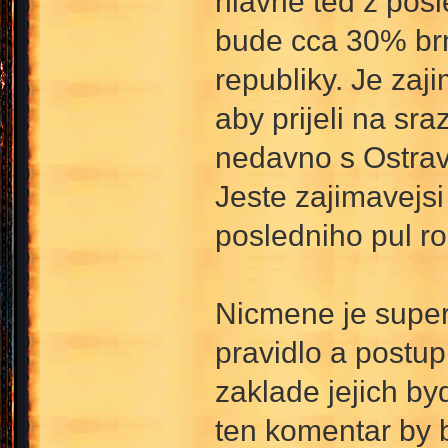
hlavne ted z pos
bude cca 30% brn
republiky. Je zaji
aby prijeli na sra
nedavno s Ostrav
Jeste zajimavejsi
posledniho pul ro
Nicmene je super,
pravidlo a postup
zaklade jejich by
ten komentar by 