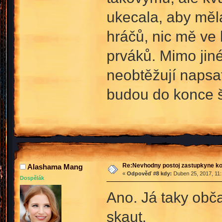
ukecala, aby měl
hráčů, nic mě ve 
prváků. Mimo jiné
neobtěžují napsat
budou do konce š
Re:Nevhodny postoj zastupkyne k
Alashama Mang
«
Odpověď #8 kdy:
Duben 25, 2017, 11:
Dospělák
Ano. Já taky obča
skaut.