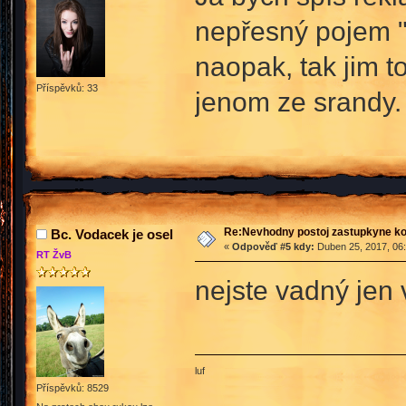
nepřesný pojem "br
naopak, tak jim t
Příspěvků: 33
jenom ze srandy.
Re:Nevhodny postoj zastupkyne k
Bc. Vodacek je osel
«
Odpověď #5 kdy:
Duben 25, 2017, 06:
RT ŽvB
nejste vadný jen 
luf
Příspěvků: 8529