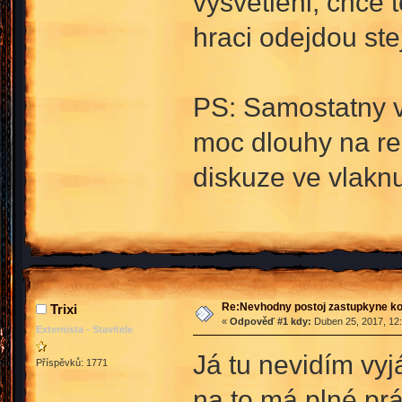
vysvetleni, chce 
hraci odejdou ste
PS: Samostatny vl
moc dlouhy na rea
diskuze ve vlaknu
Re:Nevhodny postoj zastupkyne k
Trixi
«
Odpověď #1 kdy:
Duben 25, 2017, 12:
Externista - Stavitele
Já tu nevidím vyj
Příspěvků: 1771
na to má plné prá