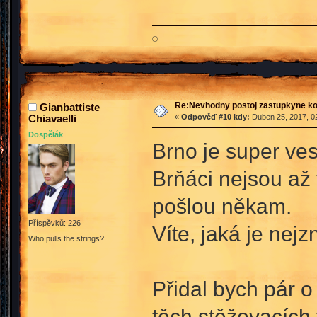
©
Re:Nevhodny postoj zastupkyne k
Gianbattiste
Chiavaelli
«
Odpověď #10 kdy:
Duben 25, 2017, 02
Dospělák
Brno je super ves
Brňáci nejsou až 
pošlou někam.
Příspěvků: 226
Víte, jaká je ne
Who pulls the strings?
Přidal bych pár o
těch stěžovacích 