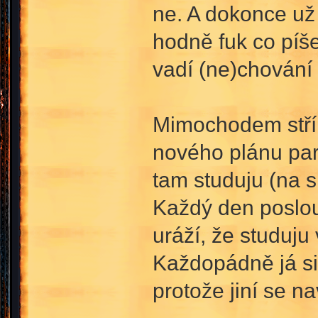
ne. A dokonce už
hodně fuk co píšeš
vadí (ne)chování 
Mimochodem stříl
nového plánu par
tam studuju (na s
Každý den poslouc
uráží, že studuju 
Každopádně já si
protože jiní se na