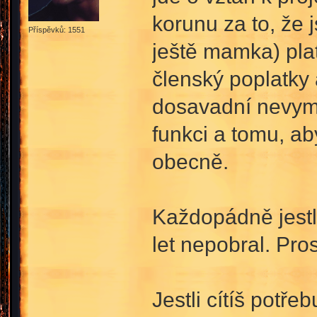
korunu za to, že 
Příspěvků: 1551
ještě mamka) plati
členský poplatky 
dosavadní nevym
funkci a tomu, ab
obecně.
Každopádně jestli
let nepobral. Pro
Jestli cítíš potř