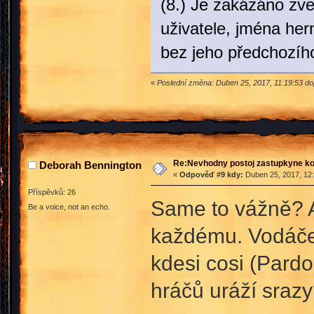
(8.) Je zakázáno zve
uživatele, jména her
bez jeho předchozíh
«
Poslední změna: Duben 25, 2017, 11:19:53 d
Re:Nevhodny postoj zastupkyne k
Deborah Bennington
«
Odpověď #9 kdy:
Duben 25, 2017, 12:
Příspěvků: 26
Same to vážně? Ať
Be a voice, not an echo.
každému. Vodáček
kdesi cosi (Pard
hráčů uráží sraz