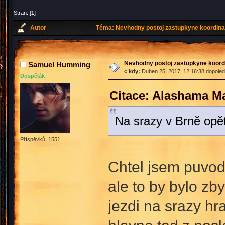
Stran: [
1
]
Autor
Téma: Nevhodny postoj zastupkyne koordina
Nevhodny postoj zastupkyne koord
Samuel Humming
«
kdy:
Duben 25, 2017, 12:16:38 dopoled
Dospělák
Citace: Alashama M
Na srazy v Brně opět 
Příspěvků: 1551
Chtel jsem puvodn
ale to by bylo z
jezdi na srazy hr