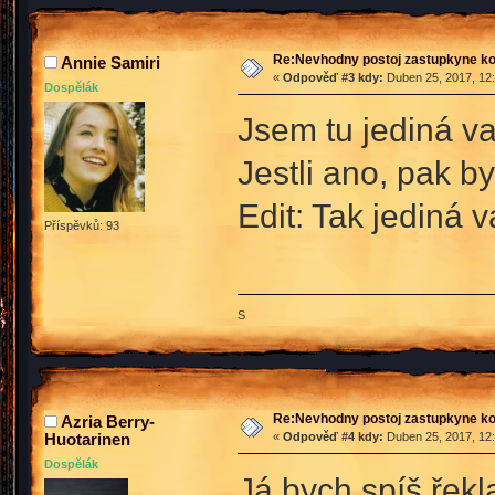
Re:Nevhodny postoj zastupkyne k
Annie Samiri
«
Odpověď #3 kdy:
Duben 25, 2017, 12:
Dospělák
Jsem tu jediná va
Jestli ano, pak by
Edit: Tak jediná 
Příspěvků: 93
S
Re:Nevhodny postoj zastupkyne k
Azria Berry-
Huotarinen
«
Odpověď #4 kdy:
Duben 25, 2017, 12:
Dospělák
Já bych spíš řekl