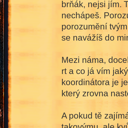
brňák, nejsi jím.
nechápeš. Porozu
porozumění tvým v
se navážíš do mi
Mezi náma, docel
rt a co já vím ja
koordinátora je j
který zrovna nast
A pokud tě zajímá
takovýmu, ale kv