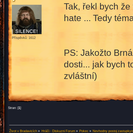
Tak, řekl bych že
hate ... Tedy té
Příspěvků: 1612
PS: Jakožto Brnák
dosti... jak bych 
zvláštní)
Stran: [
1
]
Život v Bradavicích
»
Hráči - Diskuzni Forum
»
Pokec
»
Nevhodny postoj zastupkyn