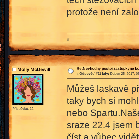
protože není zalo
♕
Re:Nevhodny postoj zastupkyne k
Molly McDewill
«
Odpověď #11 kdy:
Duben 25, 2017, 05
Můžeš laskavě pře
taky bych si moh
Příspěvků: 12
nebo Spartu.Naše 
sraze 22.4 jsem 
číst a vůbec vidě