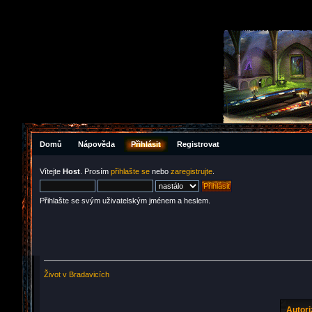
Domů
Nápověda
Přihlásit
Registrovat
Vítejte
Host
. Prosím
přihlašte se
nebo
zaregistrujte
.
Přihlašte se svým uživatelským jménem a heslem.
Život v Bradavicích
Autor