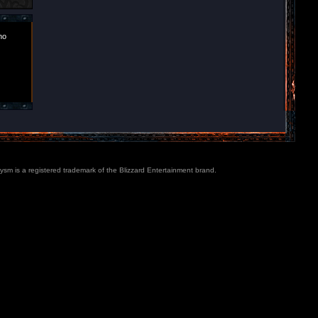
ho
lysm is a registered trademark of the Blizzard Entertainment brand.