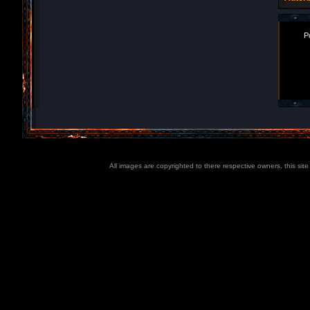
P
All images are copyrighted to there respective owners, this sit