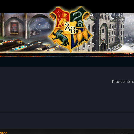
Pravidelně n
izace