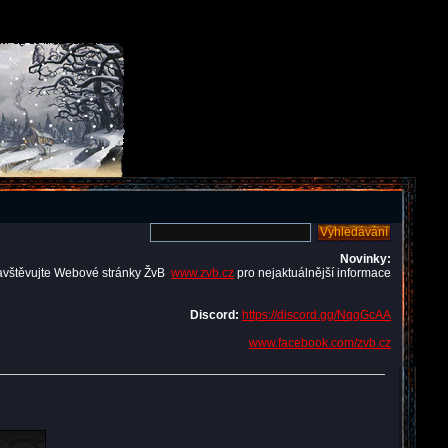
Novinky:
avštěvujte Webové stránky ŽvB
www.zvb.cz
pro nejaktuálnější informace
Discord:
https://discord.gg/NqqGcAA
www.facebook.com/zvb.cz