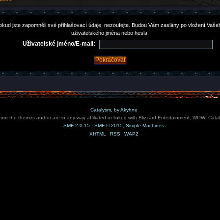
okud jste zapomněli své přihlašovací údaje, nezoufejte. Budou Vám zaslány po vložení Vaše
uživatelského jména nebo hesla.
Uživatelské jméno/E-mail:
Catalysm, by Akyhne
e nor the themes author are in any way affiliated or linked with Blizzard Entertainment, WOW: Cata
SMF 2.0.15
|
SMF © 2015
,
Simple Machines
XHTML
RSS
WAP2