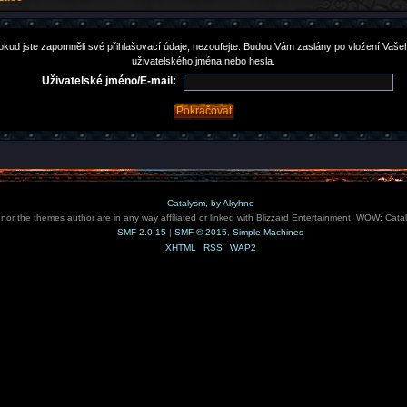
okud jste zapomněli své přihlašovací údaje, nezoufejte. Budou Vám zaslány po vložení Vaše
uživatelského jména nebo hesla.
Uživatelské jméno/E-mail:
Catalysm, by Akyhne
e nor the themes author are in any way affiliated or linked with Blizzard Entertainment, WOW: Cata
SMF 2.0.15
|
SMF © 2015
,
Simple Machines
XHTML
RSS
WAP2