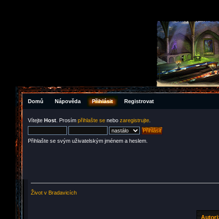
Domů
Nápověda
Přihlásit
Registrovat
Vítejte
Host
. Prosím
přihlašte se
nebo
zaregistrujte
.
Přihlašte se svým uživatelským jménem a heslem.
Život v Bradavicích
Autor