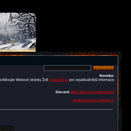
Novinky:
avštěvujte Webové stránky ŽvB
www.zvb.cz
pro nejaktuálnější informace
Discord:
https://discord.gg/NqqGcAA
www.facebook.com/zvb.cz