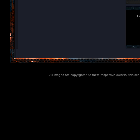
P
All images are copyrighted to there respective owners, this sit