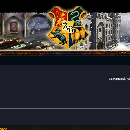
Pravidelně n
izace