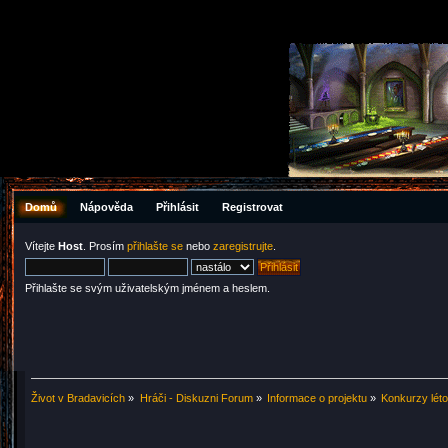
Domů
Nápověda
Přihlásit
Registrovat
Vítejte
Host
. Prosím
přihlašte se
nebo
zaregistrujte
.
Přihlašte se svým uživatelským jménem a heslem.
Život v Bradavicích
»
Hráči - Diskuzni Forum
»
Informace o projektu
»
Konkurzy lét