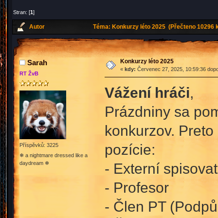
Stran: [
1
]
Autor
Téma: Konkurzy léto 2025 (Přečteno 10296 k
Konkurzy léto 2025
Sarah
«
kdy:
Červenec 27, 2025, 10:59:36 dopo
RT ŽvB
Vážení hráči
,
Prázdniny sa poma
konkurzov. Preto 
pozície:
Příspěvků: 3225
❄ a nightmare dressed like a
daydream ❄
- Externí spisovat
- Profesor
- Člen PT (Podpůr