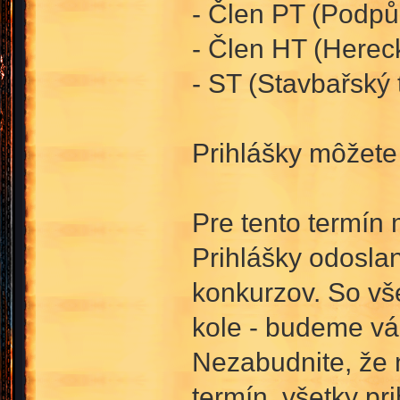
- Člen PT (Podpůr
- Člen HT (Herec
- ST (Stavbařský 
Prihlášky môžet
Pre tento termín 
Prihlášky odosla
konkurzov. So vše
kole - budeme vá
Nezabudnite, že 
termín, všetky p