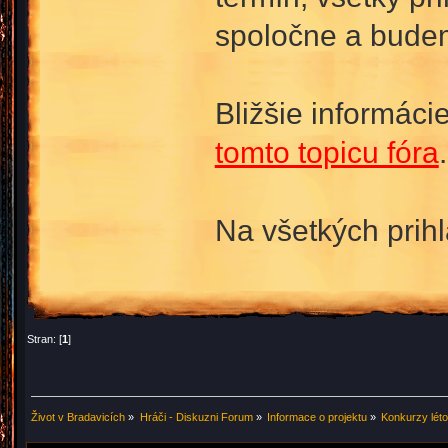
spoločne a budem
Bližšie informáci
tomto topicu fóra
.
Na všetkých prih
Stran: [
1
]
Život v Bradavicích
»
Hráči - Diskuzni Forum
»
Informace o projektu
»
Konkurzy lét