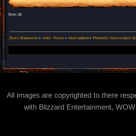
Stran: [
1
]
Život v Bradavicích
»
Hráči - Provoz
»
Herní události
»
Předvečer všech svatých 2
All images are copyrighted to there respe
with Blizzard Entertainment, WOW: 