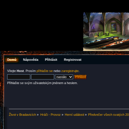
Domů
Nápověda
Přihlásit
Registrovat
Vítejte
Host
. Prosím
přihlašte se
nebo
zaregistrujte
.
Přihlašte se svým uživatelským jménem a heslem.
Život v Bradavicích
»
Hráči - Provoz
»
Herní události
»
Předvečer všech svatých 2