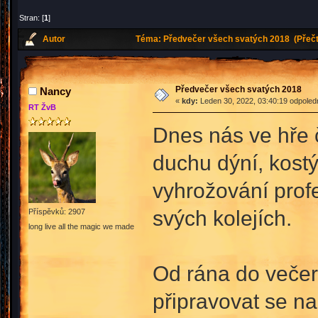
Stran: [
1
]
Autor
Téma: Předvečer všech svatých 2018 (Přečt
Předvečer všech svatých 2018
Nancy
«
kdy:
Leden 30, 2022, 03:40:19 odpoled
RT ŽvB
Dnes nás ve hře 
duchu dýní, kostý
vyhrožování profe
svých kolejích.
Příspěvků: 2907
long live all the magic we made
Od rána do večera
připravovat se na