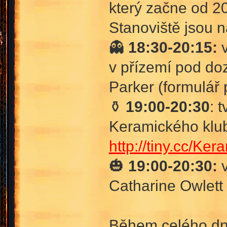
který začne od 2
Stanoviště jsou n
👻
18:30-20:15:
v
v přízemí pod d
Parker (formulář
⚱️
19:00-20:30
: 
Keramického klub
http://tiny.cc/Ker
🎃
19:00-20:30:
v
Catharine Owlett 
Během celého dne 