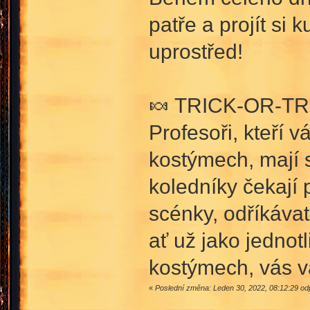
patře a projít si
uprostřed!
🍬 TRICK-OR-TR
Profesoři, kteří v
kostýmech, mají
koledníky čekají 
scénky, odříkávat
ať už jako jedno
kostýmech, vás v
«
Poslední změna: Leden 30, 2022, 08:12:29 od