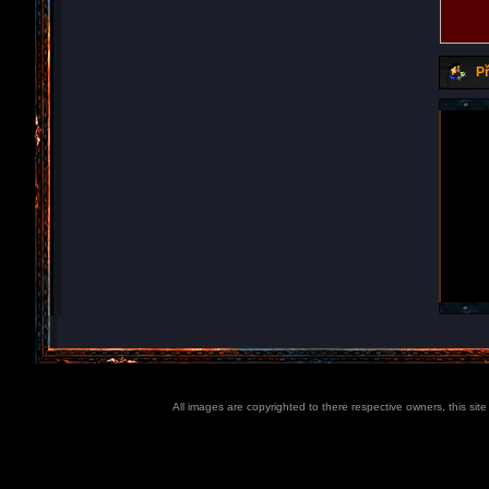
Př
All images are copyrighted to there respective owners, this sit