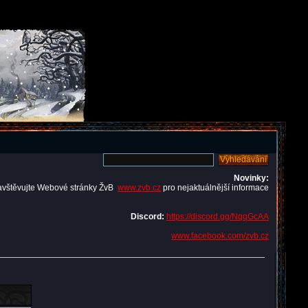
Novinky:
avštěvujte Webové stránky ŽvB
www.zvb.cz
pro nejaktuálnější informace
Discord:
https://discord.gg/NqqGcAA
www.facebook.com/zvb.cz