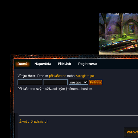
Domů
Nápověda
Přihlásit
Registrovat
Vítejte
Host
. Prosím
přihlašte se
nebo
zaregistrujte
.
Přihlašte se svým uživatelským jménem a heslem.
Život v Bradavicích
Varová