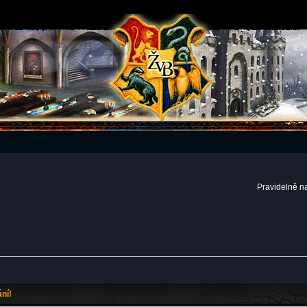
Pravidelně n
ní!