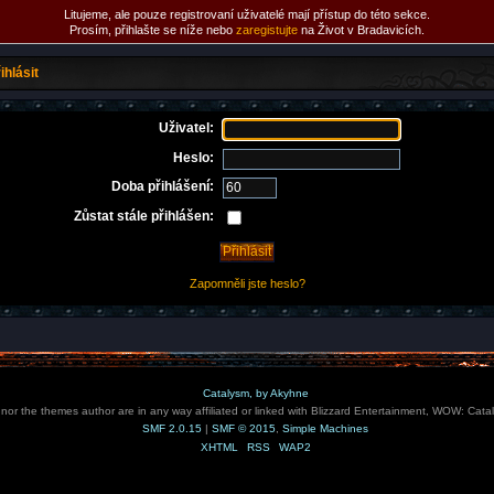
Litujeme, ale pouze registrovaní uživatelé mají přístup do této sekce.
Prosím, přihlašte se níže nebo
zaregistujte
na Život v Bradavicích.
ihlásit
Uživatel:
Heslo:
Doba přihlášení:
Zůstat stále přihlášen:
Zapomněli jste heslo?
Catalysm, by Akyhne
e nor the themes author are in any way affiliated or linked with Blizzard Entertainment, WOW: Cata
SMF 2.0.15
|
SMF © 2015
,
Simple Machines
XHTML
RSS
WAP2