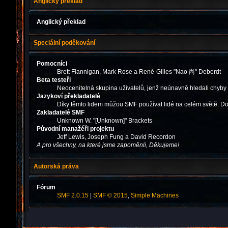
Anglický překlad
Anglický překlad
Speciální poděkování
Pomocníci
Brett Flannigan, Mark Rose a René-Gilles "Nao 尚" Deberdt
Beta testeři
Neocenitelná skupina uživatelů, jenž neúnavně hledali chyby
Jazykoví překladatelé
Díky těmto lidem můžou SMF používat lidé na celém světě. Do
Zakladatelé SMF
Unknown W. "[Unknown]" Brackets
Původní manažéři projektu
Jeff Lewis, Joseph Fung a David Recordon
A pro všechny, na které jsme zapoměnli, Děkujeme!
Autorská práva
Fórum
SMF 2.0.15
|
SMF © 2015
,
Simple Machines