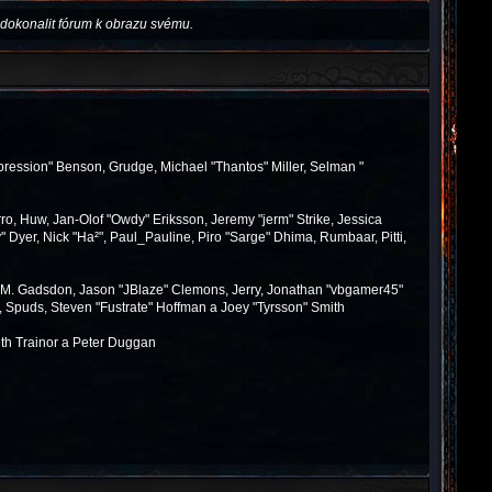
dokonalit fórum k obrazu svému.
pression" Benson, Grudge, Michael "Thantos" Miller, Selman "
ro, Huw, Jan-Olof "Owdy" Eriksson, Jeremy "jerm" Strike, Jessica
y" Dyer, Nick "Ha²", Paul_Pauline, Piro "Sarge" Dhima, Rumbaar, Pitti,
 M. Gadsdon, Jason "JBlaze" Clemons, Jerry, Jonathan "vbgamer45"
, Spuds, Steven "Fustrate" Hoffman a Joey "Tyrsson" Smith
th Trainor a Peter Duggan