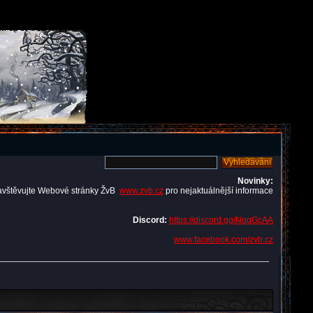
Novinky:
avštěvujte Webové stránky ŽvB
www.zvb.cz
pro nejaktuálnější informace
Discord:
https://discord.gg/NqqGcAA
www.facebook.com/zvb.cz