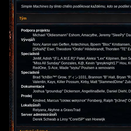
Simple Machines by tímto chtělo poděkovat každému, kdo se podílel 
Tým
Podpora projektu
Michael "Oldiesmann" Eshom, Amacythe, Jeremy "SleePy" Dar
Vývojáři
Norv, Aaron van Geffen, Antechinus, Bjoern "Bloc" Kristianse
[SiNaN]" Eser, Theodore "Orstio" Hildebrandt, Thorsten "TE" E
Specialisté
JimM, Adish "(F.L.A.M.E.R)" Patel, Aleksi "Lex" Kilpinen, Ben
"Miss All Sunday" Gonzales, K@, Kevin "greyknight17" Hou, KGIII
RedOne, S-Ace, Wade "sησω" Poulsen a xenovanis
Specialisté
Brad "IchBin™" Grow, ディン1031, Brannon "B" Hall, Bryan "Run
Valentin, Kays, Killer Possum, Kirby, Matt "SlammedDime" Zub
Dokumentace
Joshua "groundup" Dickerson, AngellinaBelle, Daniel Diehl, 
Prodej
Kindred, Marcus "cσσкιє мσηѕтєя" Forsberg, Ralph "[n3rve]" O
Lokalizátoři
Relyana, Akyhne a GravuTrad
Server administrátoři
Derek Schwab a Liroy "CoreISP" van Hoewijk