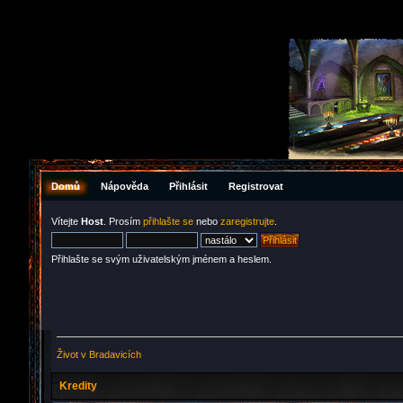
Domů
Nápověda
Přihlásit
Registrovat
Vítejte
Host
. Prosím
přihlašte se
nebo
zaregistrujte
.
Přihlašte se svým uživatelským jménem a heslem.
Život v Bradavicích
Kredity