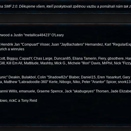
na SMF 2.0. Děkujeme všem, kteří poskytovali zpětnou vazbu a pomáhali nám tak z
wood a Justin "metallica48423" O'Leary
n, Hendrik Jan "Compuart" Visser, Juan "JayBachatero" Hernandez, Karl "RegularEx
urich a winrules
 Scott, Bigguy, CapadY, Chas Large, Duncan85, Eliana Tamerin, Fiery, gbsothere, Har
, Kill Em All, Mattitude, Mashby, Mick G., Michele "Illori" Davis, MrPhil, Nick "Fizz
ic" Deakin, Bulakbol, Colin "Shadow82x" Blaber, Daniel15, Eren Yasarkurt, Gary
a, Matthew "Labradoodle-360" Kerle, Nibogo, Niko, Peter "Arantor" Spicer, snork13
Dannii Willis, emanuele, Graeme Spence, Jack "akabugeyes" Thorsen, Jade Elizabe
towo, rickC a Tony Reid