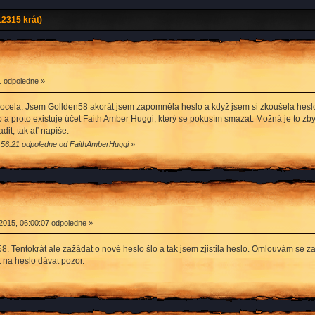
2315 krát)
1 odpoledne »
ocela. Jsem Gollden58 akorát jsem zapomněla heslo a když jsem si zkoušela heslo z
lo a proto existuje účet Faith Amber Huggi, který se pokusím smazat. Možná je to zbyt
dit, tak ať napíše.
5:56:21 odpoledne od FaithAmberHuggi
»
2015, 06:00:07 odpoledne »
58. Tentokrát ale zažádat o nové heslo šlo a tak jsem zjistila heslo. Omlouvám se 
 na heslo dávat pozor.