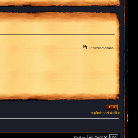
IP zaznamenána
TISK
« předchozí
další »
Přejít na: