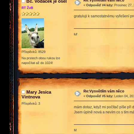
Re:Vysvětlím vám něco
Bc. Vodacek je osel
«
Odpověď #4 kdy:
Prosinec 27, 
RT ŽvB
gratuluji k samostatnému vyřešení p
luf
Příspěvků: 8529
Na prstech obou rukou lze
napočítat až do 1024!
Re:Vysvětlím vám něco
Mary Jesica
Vintnova
«
Odpověď #5 kdy:
Leden 04, 201
Příspěvků: 3
mám dotaz, když mi počítač píše při 
Jsem úplně nová a nevím co s tím m
M