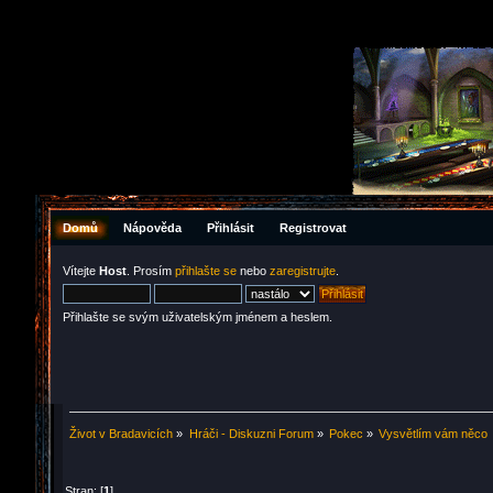
Domů
Nápověda
Přihlásit
Registrovat
Vítejte
Host
. Prosím
přihlašte se
nebo
zaregistrujte
.
Přihlašte se svým uživatelským jménem a heslem.
Život v Bradavicích
»
Hráči - Diskuzni Forum
»
Pokec
»
Vysvětlím vám něco
Stran: [
1
]