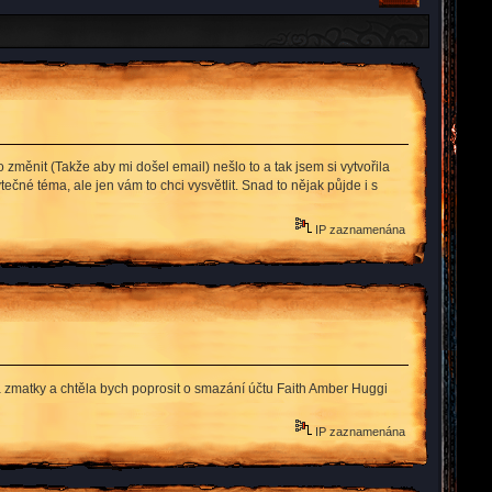
měnit (Takže aby mi došel email) nešlo to a tak jsem si vytvořila
ečné téma, ale jen vám to chci vysvětlit. Snad to nějak půjde i s
IP zaznamenána
za zmatky a chtěla bych poprosit o smazání účtu Faith Amber Huggi
IP zaznamenána