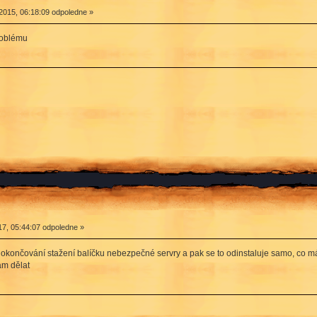
2015, 06:18:09 odpoledne »
roblému
7, 05:44:07 odpoledne »
dokončování stažení balíčku nebezpečné servry a pak se to odinstaluje samo, co má
ám dělat