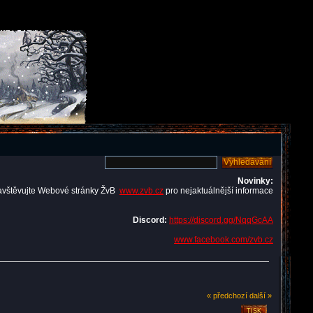
Novinky:
avštěvujte Webové stránky ŽvB
www.zvb.cz
pro nejaktuálnější informace
Discord:
https://discord.gg/NqqGcAA
www.facebook.com/zvb.cz
« předchozí
další »
TISK