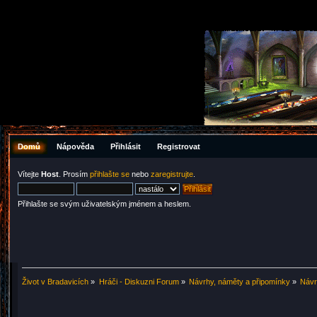
Domů
Nápověda
Přihlásit
Registrovat
Vítejte
Host
. Prosím
přihlašte se
nebo
zaregistrujte
.
Přihlašte se svým uživatelským jménem a heslem.
Život v Bradavicích
»
Hráči - Diskuzni Forum
»
Návrhy, náměty a připomínky
»
Návr