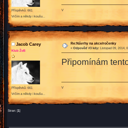
V
Příspěvků: 661
Vrčím a někdy i koušu...
Re:Návrhy na akce/ročenky
Jacob Carey
«
Odpověď #3 kdy:
Listopad 09, 2014, 
Klub ŽvB
Připomínám tento
V
Příspěvků: 661
Vrčím a někdy i koušu...
Stran: [
1
]