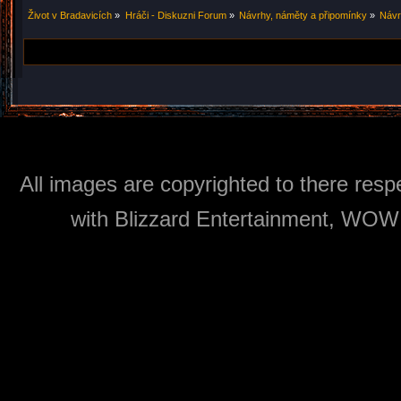
Život v Bradavicích
»
Hráči - Diskuzni Forum
»
Návrhy, náměty a připomínky
»
Návr
All images are copyrighted to there respe
with Blizzard Entertainment, WOW: 