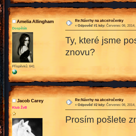
Re:Návrhy na akce/ročenky
Amelia Allingham
«
Odpověď #1 kdy:
Červenec 06, 2014, 
Dospělák
Ty, které jsme po
znovu?
Příspěvků: 641
Re:Návrhy na akce/ročenky
Jacob Carey
«
Odpověď #2 kdy:
Červenec 06, 2014, 
Klub ŽvB
Prosím pošlete z