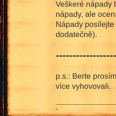
Veškeré nápady b
nápady, ale ocení
Nápady posílejt
dodatečně).
-----------------
p.s.: Berte prosí
více vyhovovali.
V