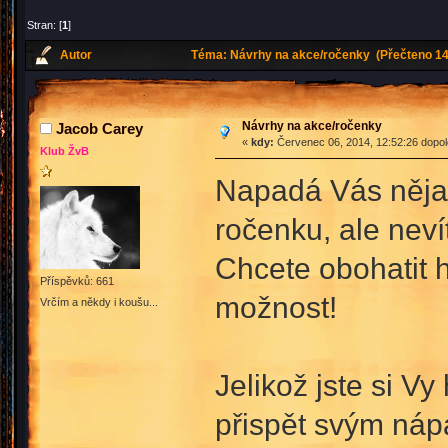
Stran: [
1
]
Autor
Téma: Návrhy na akce/ročenky (Přečteno 14
Návrhy na akce/ročenky
Jacob Carey
«
kdy:
Červenec 06, 2014, 12:52:26 dopo
Klub ŽvB
Napadá Vás něja
ročenku, ale neví
Chcete obohatit h
Příspěvků: 661
možnost!
Vrčím a někdy i koušu...
Jelikož jste si Vy
přispět svým ná