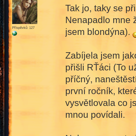
Tak jo, taky se 
Nenapadlo mne že
Příspěvků: 127
jsem blondýna).
Zabíjela jsem jako
přišli RŤáci (To u
příčný, naneštěst
první ročník, kt
vysvětlovala co j
mnou povídali.