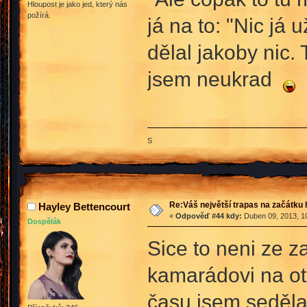
Hloupost je jako jed, který nás
požírá.
já na to: "Nic já
dělal jakoby nic.
jsem neukrad
S
Re:Váš největší trapas na začátku 
Hayley Bettencourt
«
Odpověď #44 kdy:
Duben 09, 2013, 10
Dospělák
Sice to neni ze z
kamarádovi na ot
času jsem seděla 