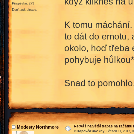
když klikneš na u
Příspěvků: 273
Don't ask please.
K tomu máchání.
to dát do emotu,
okolo, hoď třeba
pohybuje hůlkou* 
Snad to pomohlo
Re:Váš největší trapas na začátku 
Modesty Northmore
«
Odpověď #62 kdy:
Březen 11, 2017, 0