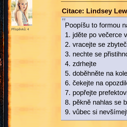
Citace: Lindsey Lew
Poopíšu to formou n
Příspěvků: 4
1. jděte po večerce 
2. vracejte se zbyt
3. nechte se přistih
4. zdrhejte
5. doběhněte na kole
6. čekejte na opozdil
7. popřejte prefekto
8. pěkně nahlas se b
9. vůbec si nevšímej