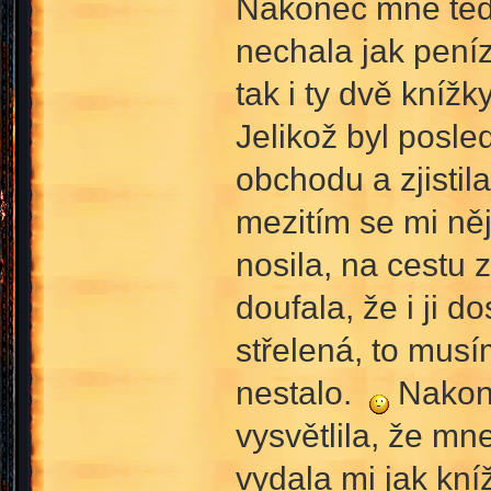
Nakonec mne tedy
nechala jak peníz
tak i ty dvě kníž
Jelikož byl posle
obchodu a zjistil
mezitím se mi ně
nosila, na cestu 
doufala, že i ji 
střelená, to musím
nestalo.
Nakone
vysvětlila, že mn
vydala mi jak kní