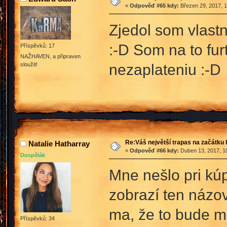
«
Odpověď #65 kdy:
Březen 29, 2017, 1
Zjedol som vlast
:-D Som na to furt
Příspěvků: 17
NAŽHAVEN, a připraven
nezaplateniu :-D
sloužit!
Re:Váš největší trapas na začátku 
Natalie Hatharray
«
Odpověď #66 kdy:
Duben 13, 2017, 10
Dospělák
Mne nešlo pri kú
zobrazí ten názov
ma, že to bude m
Příspěvků: 34