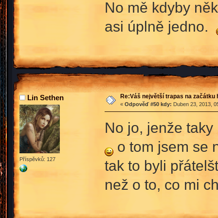
No mě kdyby někdo
asi úplně jedno.
Re:Váš největší trapas na začátku 
Lin Sethen
«
Odpověď #50 kdy:
Duben 23, 2013, 05
No jo, jenže taky
o tom jsem se ne
Příspěvků: 127
tak to byli přáte
než o to, co mi 