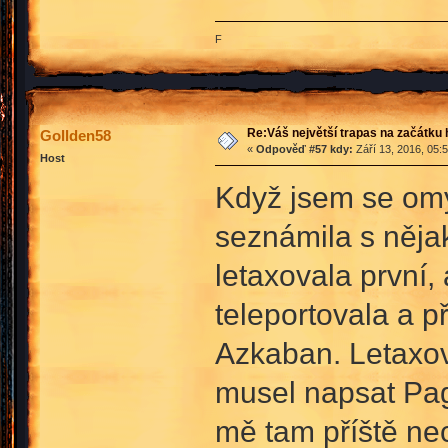
F
Re:Váš největší trapas na začátku 
Gollden58
«
Odpověď #57 kdy:
Září 13, 2016, 05:
Host
Když jsem se omy
seznámila s něja
letaxovala první,
teleportovala a 
Azkaban. Letaxov
musel napsat Page
mě tam příště nec