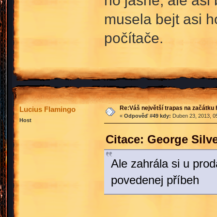
no jasně, ale asi 
musela bejt asi 
počítače.
Re:Váš největší trapas na začátku 
Lucius Flamingo
«
Odpověď #49 kdy:
Duben 23, 2013, 05
Host
Citace: George Sil
Ale zahrála si u pro
povedenej příbeh