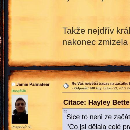
Takže nejdřív krá
nakonec zmizela
Re:Váš největší trapas na začátku 
Jamie Palmateer
«
Odpověď #46 kdy:
Duben 23, 2013, 04
Dospělák
Citace: Hayley Bett
Sice to neni ze začá
"Co jsi dělala celé 
Příspěvků: 55