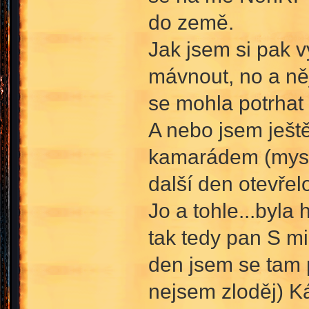
do země.
Jak jsem si pak v
mávnout, no a n
se mohla potrhat
A nebo jsem ještě
kamarádem (myslí
další den otevřel
Jo a tohle...byla
tak tedy pan S mi
den jsem se tam p
nejsem zloděj) K