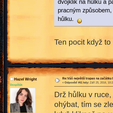
dvojklik na hůlku a 
pracným způsobem, kd
hůlku.
Ten pocit když to
Re:Váš největší trapas na začátku 
Hazel Wright
«
Odpověď #61 kdy:
Září 25, 2016, 10:
Dospělák
Drž hůlku v ruce, 
ohýbat, tím se zl