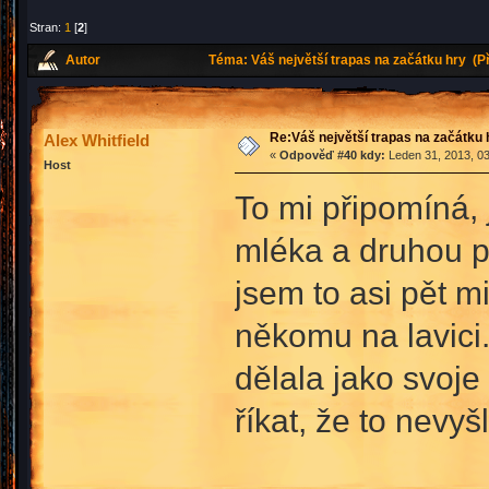
Stran:
1
[
2
]
Autor
Téma: Váš největší trapas na začátku hry (P
Re:Váš největší trapas na začátku 
Alex Whitfield
«
Odpověď #40 kdy:
Leden 31, 2013, 03
Host
To mi připomíná, 
mléka a druhou 
jsem to asi pět m
někomu na lavici.
dělala jako svoje
říkat, že to nevyš