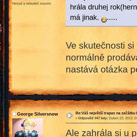
Nesuď a nebudeš souzen.
hrála druhej rok(her
má jinak.
.....
Ve skutečnosti si
normálně prodával
nastává otázka p
Re:Váš největší trapas na začátku 
George Silversnow
«
Odpověď #47 kdy:
Duben 23, 2013, 04
Ale zahrála si u 