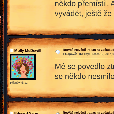
někdo přemístil. 
vyvádět, ještě že 
Re:Váš největší trapas na začátku 
Molly McDewill
«
Odpověď #64 kdy:
Březen 12, 2017, 0
Mé se povedlo ztr
se někdo nesmilo
Příspěvků: 12
Re:Váš největší trapas na začátku 
Edward Saon