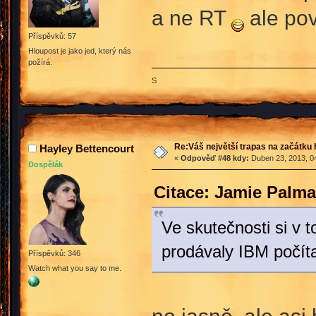
a ne RT
ale pov
Příspěvků: 57
Hloupost je jako jed, který nás
požírá.
S
Re:Váš největší trapas na začátku 
Hayley Bettencourt
«
Odpověď #48 kdy:
Duben 23, 2013, 04
Dospělák
Citace: Jamie Palma
Ve skutečnosti si v 
prodávaly IBM počíta
Příspěvků: 346
Watch what you say to me.