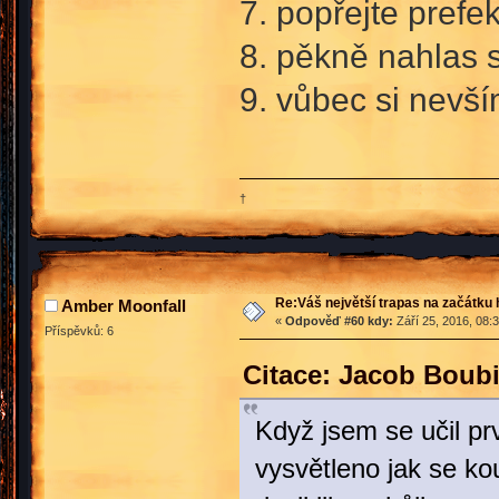
7. popřejte prefe
8. pěkně nahlas s
9. vůbec si nevší
†
Re:Váš největší trapas na začátku 
Amber Moonfall
«
Odpověď #60 kdy:
Září 25, 2016, 08:
Příspěvků: 6
Citace: Jacob Boubi
Když jsem se učil pr
vysvětleno jak se ko