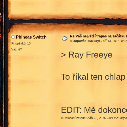
Re:Váš největší trapas na začátku 
Phineas Switch
«
Odpověď #58 kdy:
Září 13, 2016, 08:
Příspěvků: 13
Vážně?
> Ray Freeye
To říkal ten chl
EDIT: Mě dokonc
«
Poslední změna: Září 13, 2016, 08:41:28 odp