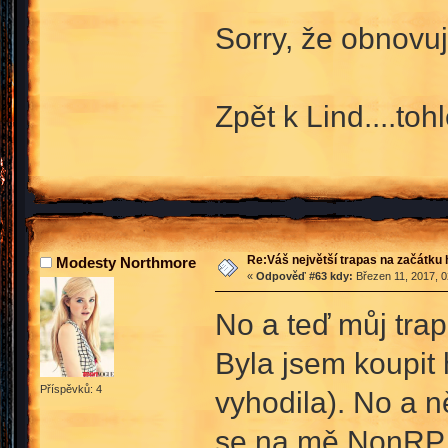
Sorry, že obnovuju
Zpět k Lind....to
Re:Váš největší trapas na začátku 
Modesty Northmore
«
Odpověď #63 kdy:
Březen 11, 2017, 0
No a teď můj trap
Byla jsem koupit 
Příspěvků: 4
vyhodila). No a n
se na mě NonRP na