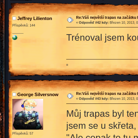
Re:Váš největší trapas na začátku 
Jeffrey Lilienton
«
Odpověď #42 kdy:
Březen 10, 2013, 0
Příspěvků: 144
______
Trénoval jsem ko
¤
Re:Váš největší trapas na začátku 
George Silversnow
«
Odpověď #43 kdy:
Březen 10, 2013, 0
Můj trapas byl ten
jsem se u skřeta,
Příspěvků: 57
"Ale copak to tu