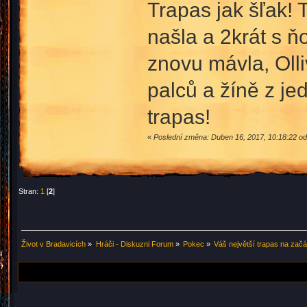
Trapas jak šľak! 
našla a 2krát s 
znovu mávla, Olli
palců a žíně z j
trapas!
«
Poslední změna: Duben 16, 2017, 10:18:22 od
Stran:
1
[
2
]
Život v Bradavicích
»
Hráči - Diskuzni Forum
»
Pokec
»
Váš největší trapas na začá