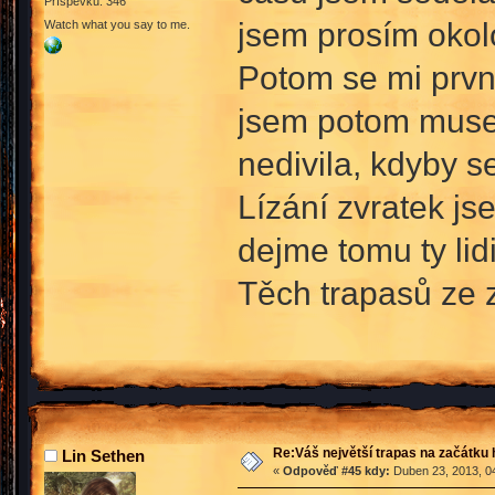
Příspěvků: 346
jsem prosím okol
Watch what you say to me.
Potom se mi první
jsem potom musel
nedivila, kdyby s
Lízání zvratek js
dejme tomu ty lidi
Těch trapasů ze z
Re:Váš největší trapas na začátku 
Lin Sethen
«
Odpověď #45 kdy:
Duben 23, 2013, 04