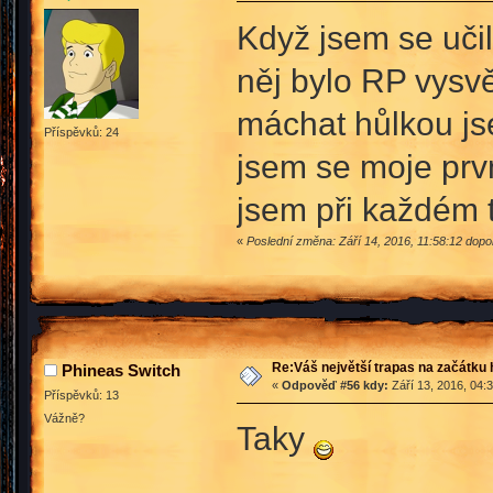
Když jsem se učil
něj bylo RP vysvě
máchat hůlkou jse
Příspěvků: 24
jsem se moje prv
jsem při každém t
«
Poslední změna: Září 14, 2016, 11:58:12 dop
Re:Váš největší trapas na začátku 
Phineas Switch
«
Odpověď #56 kdy:
Září 13, 2016, 04:
Příspěvků: 13
Vážně?
Taky