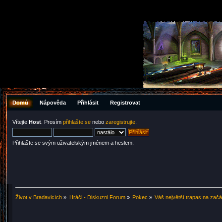
Domů
Nápověda
Přihlásit
Registrovat
Vítejte
Host
. Prosím
přihlašte se
nebo
zaregistrujte
.
Přihlašte se svým uživatelským jménem a heslem.
Život v Bradavicích
»
Hráči - Diskuzni Forum
»
Pokec
»
Váš největší trapas na začá