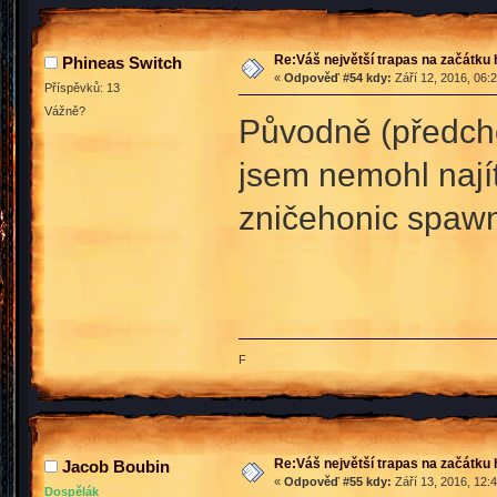
Re:Váš největší trapas na začátku 
Phineas Switch
«
Odpověď #54 kdy:
Září 12, 2016, 06:
Příspěvků: 13
Vážně?
Původně (předcho
jsem nemohl nají
zničehonic spa
F
Re:Váš největší trapas na začátku 
Jacob Boubin
«
Odpověď #55 kdy:
Září 13, 2016, 12:
Dospělák