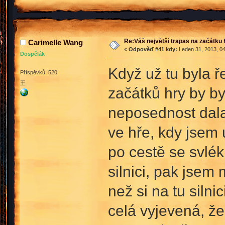
Re:Váš největší trapas na začátku 
Carimelle Wang
«
Odpověď #41 kdy:
Leden 31, 2013, 04
Dospělák
Když už tu byla ř
Příspěvků: 520
王
začátků hry by b
neposednost dal
ve hře, kdy jsem 
po cestě se svlé
silnici, pak jsem
než si na tu silni
celá vyjevená, že