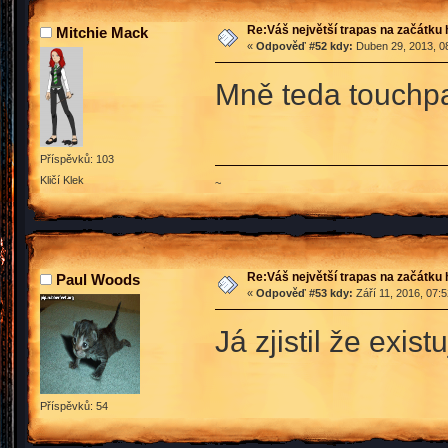
Re:Váš největší trapas na začátku 
Mitchie Mack
«
Odpověď #52 kdy:
Duben 29, 2013, 08
Mně teda touchp
Příspěvků: 103
Kličí Klek
~
Re:Váš největší trapas na začátku 
Paul Woods
«
Odpověď #53 kdy:
Září 11, 2016, 07:
Já zjistil že exist
Příspěvků: 54