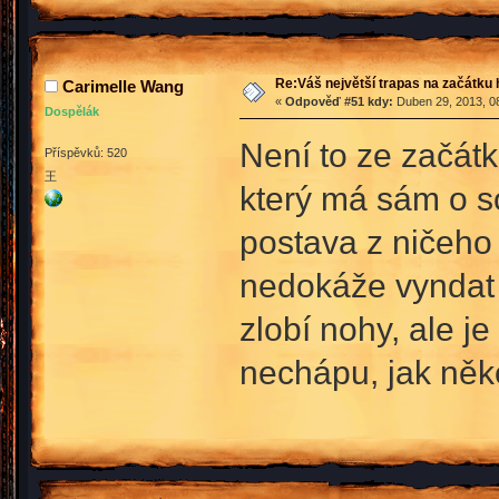
Re:Váš největší trapas na začátku 
Carimelle Wang
«
Odpověď #51 kdy:
Duben 29, 2013, 08
Dospělák
Není to ze začát
Příspěvků: 520
王
který má sám o s
postava z ničeho 
nedokáže vyndat 
zlobí nohy, ale j
nechápu, jak ně