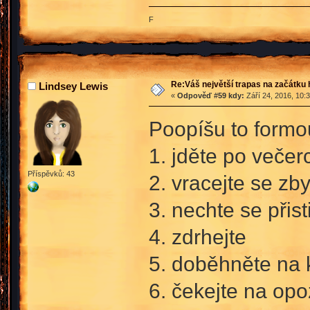
F
Re:Váš největší trapas na začátku 
Lindsey Lewis
«
Odpověď #59 kdy:
Září 24, 2016, 10:
Poopíšu to formo
1. jděte po večer
Příspěvků: 43
2. vracejte se z
3. nechte se přis
4. zdrhejte
5. doběhněte na 
6. čekejte na opo