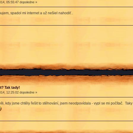
14, 05:55:47 dopoledne »
ujem, spadol mi internet a už nešiel nahodiť..
? Tak tady!
14, 12:25:02 dopoledne »
i, kdy jsme chtěly řešit to stěhování, jsem neodpovídala - vypl se mi počítač. Taky