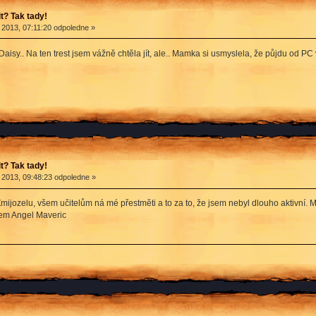
? Tak tady!
 2013, 07:11:20 odpoledne »
isy.. Na ten trest jsem vážně chtěla jít, ale.. Mamka si usmyslela, že půjdu od P
? Tak tady!
 2013, 09:48:23 odpoledne »
ijozelu, všem učitelům ná mé přestměti a to za to, že jsem nebyl dlouho aktivní. 
vem Angel Maveric