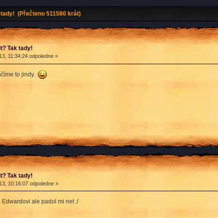
tady! (Přečteno 511580 krát)
? Tak tady!
13, 11:34:24 odpoledne »
číme to jindy.
? Tak tady!
13, 10:16:07 odpoledne »
 Edwardovi ale padol mi net :/