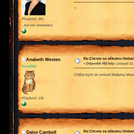
♫
Příspěvků: 481
...but she remembers.
Re:Chcete se někomu Omluvit
Anabeth Westen
«
Odpověď #82 kdy:
Listopad 10,
Dospělák
Chtěla bych se omluvit Mattymu Masono
Příspěvků: 105
Re:Chcete se někomu Omluvit
Daisy Cambell