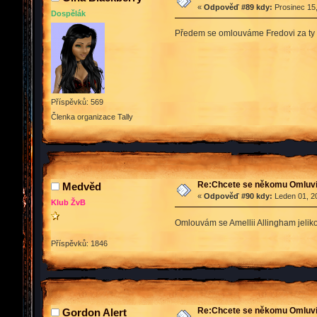
«
Odpověď #89 kdy:
Prosinec 15,
Dospělák
Předem se omlouváme Fredovi za ty st
Příspěvků: 569
Členka organizace Tally
Re:Chcete se někomu Omluvit
Medvěd
«
Odpověď #90 kdy:
Leden 01, 20
Klub ŽvB
Omlouvám se Amellii Allingham jeli
Příspěvků: 1846
Re:Chcete se někomu Omluvit
Gordon Alert