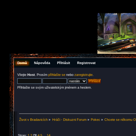
Domů
Nápověda
Přihlásit
Registrovat
Vítejte
Host
. Prosím
přihlašte se
nebo
zaregistrujte
.
Přihlašte se svým uživatelským jménem a heslem.
Život v Bradavicích
»
Hráči - Diskuzni Forum
»
Pokec
»
Chcete se někomu Om
Stran:
1
2
[
3
]
4
5
...
14