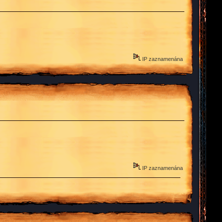
IP zaznamenána
IP zaznamenána