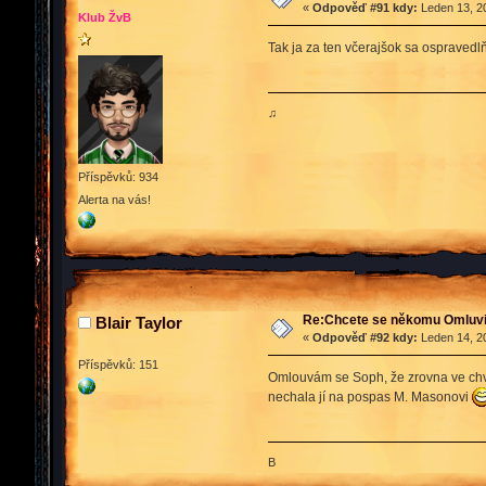
«
Odpověď #91 kdy:
Leden 13, 20
Klub ŽvB
Tak ja za ten včerajšok sa ospravedlň
♫
Příspěvků: 934
Alerta na vás!
Re:Chcete se někomu Omluvit
Blair Taylor
«
Odpověď #92 kdy:
Leden 14, 20
Příspěvků: 151
Omlouvám se Soph, že zrovna ve chvíl
nechala jí na pospas M. Masonovi
B