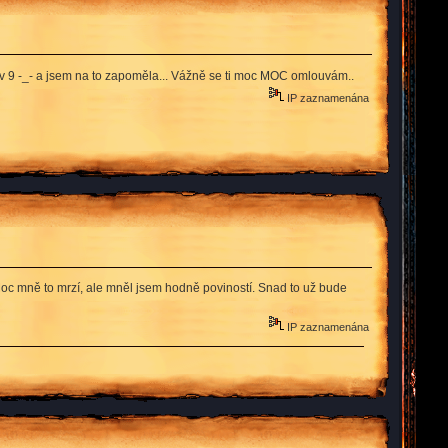
C v 9 -_- a jsem na to zapoměla... Vážně se ti moc MOC omlouvám..
IP zaznamenána
Moc mně to mrzí, ale mněl jsem hodně poviností. Snad to už bude
IP zaznamenána