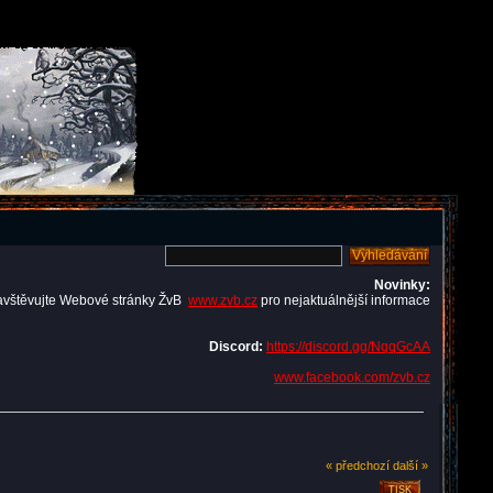
Novinky:
avštěvujte Webové stránky ŽvB
www.zvb.cz
pro nejaktuálnější informace
Discord:
https://discord.gg/NqqGcAA
www.facebook.com/zvb.cz
« předchozí
další »
TISK