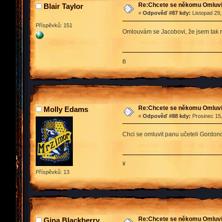
Re:Chcete se někomu Omluvit
Blair Taylor
«
Odpověď #87 kdy:
Listopad 29,
Příspěvků: 151
Omlouvám se Jacobovi, že jsem tak ry
B
Re:Chcete se někomu Omluvit
Molly Edams
«
Odpověď #88 kdy:
Prosinec 15,
Chci se omluvit panu učeteli Gordono
¥
Příspěvků: 13
Re:Chcete se někomu Omluvit
Gina Blackberry