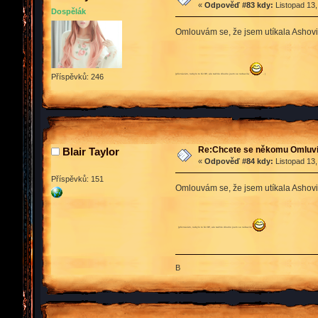
«
Odpověď #83 kdy:
Listopad 13,
Dospělák
Omlouvám se, že jsem utíkala Ashovi
Příspěvků: 246
(přiznávám, nebylo to fér RP, ale takhle dlouho jsem se nebavila
.. )
Re:Chcete se někomu Omluvit
Blair Taylor
«
Odpověď #84 kdy:
Listopad 13,
Příspěvků: 151
Omlouvám se, že jsem utíkala Ashovi
(přiznávám, nebylo to fér RP, ale takhle dlouho jsem se nebavila
)
B