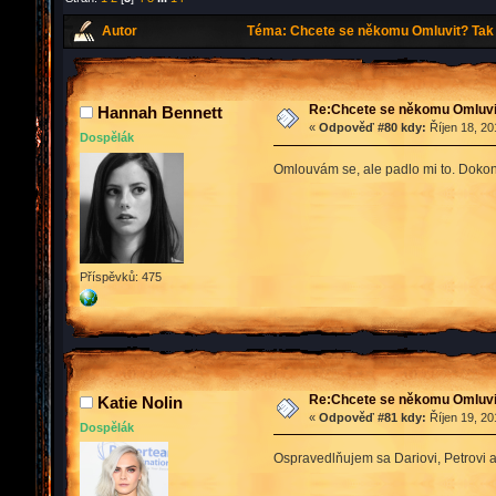
Autor
Téma: Chcete se někomu Omluvit? Tak 
Re:Chcete se někomu Omluvit
Hannah Bennett
«
Odpověď #80 kdy:
Říjen 18, 20
Dospělák
Omlouvám se, ale padlo mi to. Dokon
Příspěvků: 475
Re:Chcete se někomu Omluvit
Katie Nolin
«
Odpověď #81 kdy:
Říjen 19, 20
Dospělák
Ospravedlňujem sa Dariovi, Petrovi a