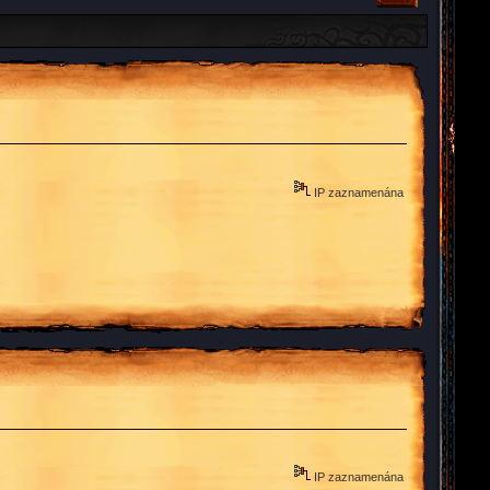
IP zaznamenána
IP zaznamenána