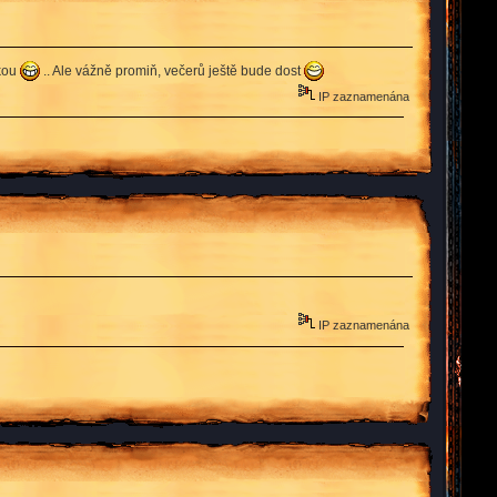
lkou
.. Ale vážně promiň, večerů ještě bude dost
IP zaznamenána
IP zaznamenána