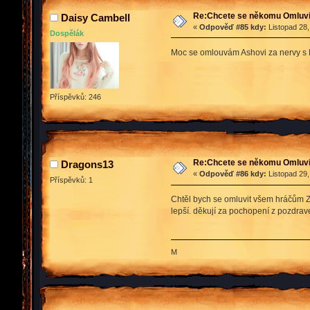
Re:Chcete se někomu Omluvit
Daisy Cambell
«
Odpověď #85 kdy:
Listopad 28,
Dospělák
Moc se omlouvám Ashovi za nervy s Da
Příspěvků: 246
Re:Chcete se někomu Omluvit
Dragons13
«
Odpověď #86 kdy:
Listopad 29,
Příspěvků: 1
Chtěl bych se omluvit všem hráčům Zm
lepší. děkují za pochopení z pozdra
M