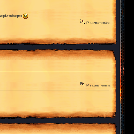
 nepřestávejte!
IP zaznamenána
IP zaznamenána