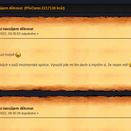
ájem děkovat (Přečteno 2217136 krát)
si navzájem děkovat
2021, 09:35:53 odpoledne »
zi rozjet!
kách v naší mrzimorské spolce. Vyrazili jste mi tím dech a myslím si, že nejen mě!
si navzájem děkovat
2021, 08:30:39 dopoledne »