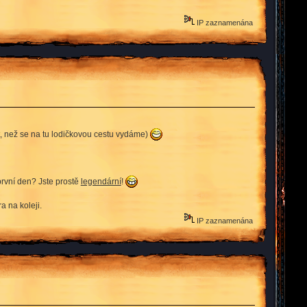
IP zaznamenána
, než se na tu lodičkovou cestu vydáme)
první den? Jste prostě
legendární
!
a na koleji.
IP zaznamenána