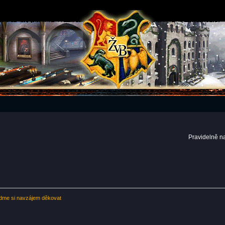
Pravidelně n
dme si navzájem děkovat