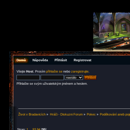
Domů
Nápověda
Přihlásit
Registrovat
Vítejte
Host
. Prosím
přihlašte se
nebo
zaregistrujte
.
Přihlašte se svým uživatelským jménem a heslem.
Život v Bradavicích
»
Hráči - Diskuzni Forum
»
Pokec
»
Poděkování aneb poj
Stran:
1
...
93
94
[
95
]