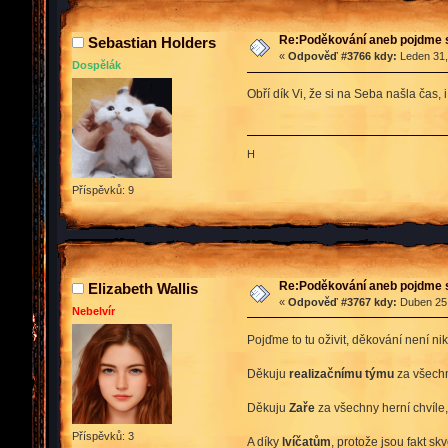
Re:Poděkování aneb pojdme 
Sebastian Holders
«
Odpověď #3766 kdy:
Leden 31,
Dospělák
Obří dík Vi, že si na Seba našla čas,
H
Příspěvků: 9
Re:Poděkování aneb pojdme 
Elizabeth Wallis
«
Odpověď #3767 kdy:
Duben 25,
Nebelvír
Pojďme to tu oživit, děkování není ni
Děkuju
realizačnímu týmu
za všechnu
Děkuju
Zaře
za všechny herní chvíle, 
Příspěvků: 3
A díky
lvíčatům
, protože jsou fakt skv