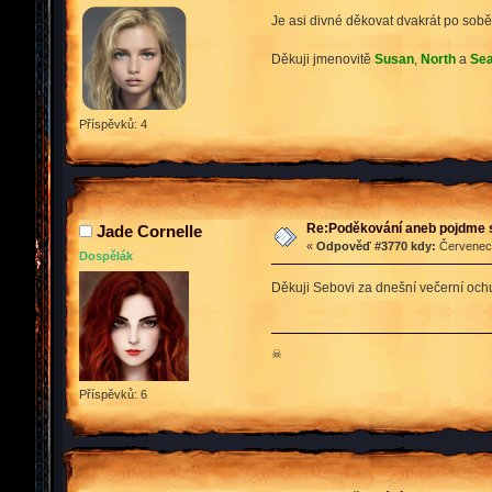
Je asi divné děkovat dvakrát po sobě, 
Děkuji jmenovitě
Susan
,
North
a
Se
Příspěvků: 4
Re:Poděkování aneb pojdme 
Jade Cornelle
«
Odpověď #3770 kdy:
Červenec 
Dospělák
Děkuji Sebovi za dnešní večerní och
☠
Příspěvků: 6