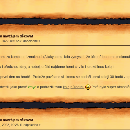
si navzájem děkovat
 2022, 09:05:33 dopoledne »
ami za kompletní zmoknutí! (A taky tomu, kdo vymyslel, že účelně budeme moknout
i předchozí dny; a neboj, určitě najdeme herní chvíle i s rozdílnou kolejí!
první den na hradě.. Protože povězme si.. komu se podaří ubrat kolejí 30 bodů za 
edvedli jako pravé
zmije
a podrazili svou
kolejní rodinu
Poté byla super atmosfér
si navzájem děkovat
, 2022, 10:26:11 odpoledne »