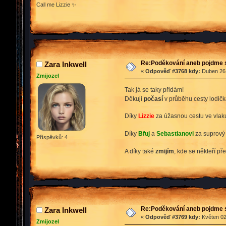
Call me Lizzie ✨
Re:Poděkování aneb pojdme 
Zara Inkwell
«
Odpověď #3768 kdy:
Duben 26,
Zmijozel
Tak já se taky přidám!
Děkuji
počasí
v průběhu cesty lodičk
Díky
Lizzie
za úžasnou cestu ve vlaku 
Díky
Bfuj
a
Sebastianovi
za suprový 
Příspěvků: 4
A díky také
zmijím
, kde se někteří př
Re:Poděkování aneb pojdme 
Zara Inkwell
«
Odpověď #3769 kdy:
Květen 02
Zmijozel