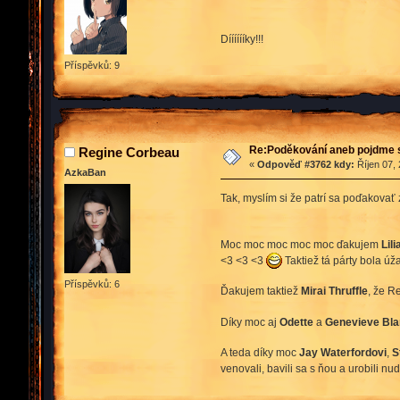
Dííííííky!!!
Příspěvků: 9
Re:Poděkování aneb pojdme 
Regine Corbeau
«
Odpověď #3762 kdy:
Říjen 07, 
AzkaBan
Tak, myslím si že patrí sa poďakovať z
Moc moc moc moc moc ďakujem
Lil
<3 <3 <3
Taktiež tá párty bola úž
Příspěvků: 6
Ďakujem taktiež
Mirai Thruffle
, že R
Díky moc aj
Odette
a
Genevieve Bla
A teda díky moc
Jay Waterfordovi
,
S
venovali, bavili sa s ňou a urobili nu