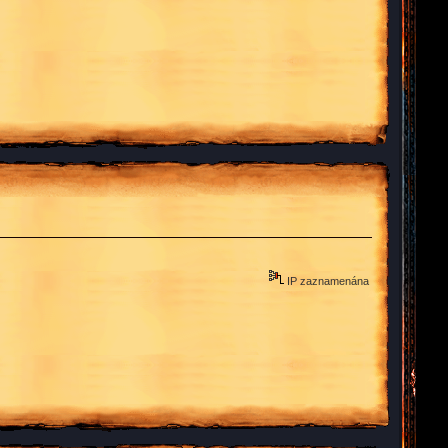
IP zaznamenána