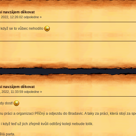
si navzájem děkovat
 2022, 12:26:02 odpoledne »
 i když se to vůbec nehodilo
si navzájem děkovat
 2022, 11:33:59 odpoledne »
kdy dost!
 práci a organizaci Příčný a odjezdu do Bradavic. A taky za práci, která stojí za 
i když teď už jich zřejmě kvůli odlišný koleji nebude tolik.
ělá parta.