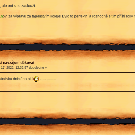
ale oni si to zaslouží.
an
ovi za výpravu za tajemstvím koleje! Bylo to perfektní a rozhodně s tím příští roky
si navzájem děkovat
17, 2022, 12:32:57 dopoledne »
utnávku dobrého pití
Ale to je naše tajemství *mrk mrk*