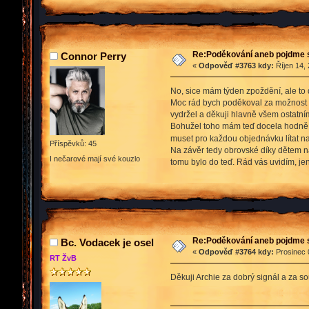
Re:Poděkování aneb pojdme 
Connor Perry
«
Odpověď #3763 kdy:
Říjen 14, 
No, sice mám týden zpoždění, ale to
Moc rád bych poděkoval za možnost půs
vydržel a děkuji hlavně všem ostatn
Bohužel toho mám teď docela hodně, 
muset pro každou objednávku lítat na
Příspěvků: 45
Na závěr tedy obrovské díky dětem na
I nečarové mají své kouzlo
tomu bylo do teď. Rád vás uvidím, jen
Re:Poděkování aneb pojdme 
Bc. Vodacek je osel
«
Odpověď #3764 kdy:
Prosinec 
RT ŽvB
Děkuji Archie za dobrý signál a za s