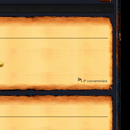
IP zaznamenána