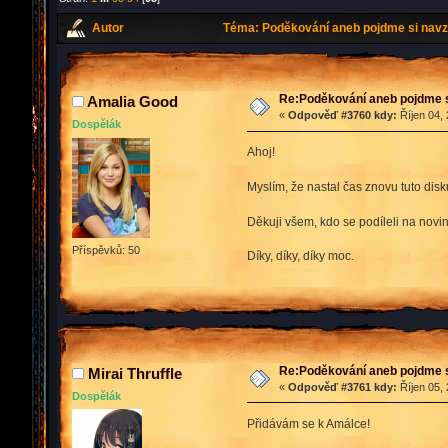
Autor
Téma: Poděkování aneb pojdme si navz
Re:Poděkování aneb pojdme 
Amalia Good
«
Odpověď #3760 kdy:
Říjen 04, 
Dospělák
Ahoj!
Myslím, že nastal čas znovu tuto disku
Děkuji všem, kdo se podíleli na novin
Příspěvků: 50
Díky, díky, díky moc.
Re:Poděkování aneb pojdme 
Mirai Thruffle
«
Odpověď #3761 kdy:
Říjen 05, 
Dospělák
Přidávám se k Amálce!