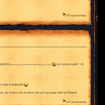
IP zaznamenána
prázdniny
, je naozaj super! <3
(som si istá, že už môže byť trochu otravná, sry za to
)
bre sme si pokecali!
, ktorí sa Regine
ás, tak strašne veľa skvelých ľudí som spoznala)
IP zaznamenána