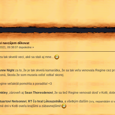
si navzájem děkovat
2021, 09:38:07 dopoledne »
a tak skvelé veci, aké sa stali aj mne...
ianne Night
za to, že je tak skvelá kamarátka, že sa tak veľa venovala Regine cez 
asná, škoda že som musela odísť odtiaľ skorej.
egine veľakrát pomohla a poradila! <3
nkley
, zároveň aj
Sean Thoresdenovi
, že sa tiež Regine venovali dosť v Kotli, do
tuartovi Nelsonovi
,
RT čo hral Lékouzelníka
, a všetkým ďalším
(sry, nepamätám si v
dné dni v Kotli oveľa krajšími a zábavnejšími!