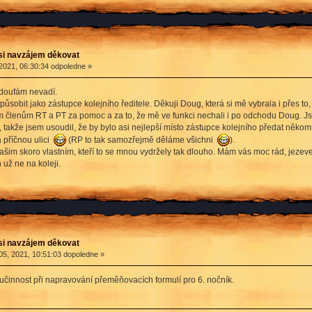
si navzájem děkovat
2021, 06:30:34 odpoledne »
 doufám nevadí.
obit jako zástupce kolejního ředitele. Děkuji Doug, která si mě vybrala i přes to,
ím členům RT a PT za pomoc a za to, že mě ve funkci nechali i po odchodu Doug. J
takže jsem usoudil, že by bylo asi nejlepší místo zástupce kolejního předat něko
 příčnou ulici
(RP to tak samozřejmě děláme všichni
).
šim skoro vlastním, kteří to se mnou vydržely tak dlouho. Mám vás moc rád, jezev
 už ne na koleji.
si navzájem děkovat
05, 2021, 10:51:03 dopoledne »
oučinnost při napravování přeměňovacích formulí pro 6. nočník.