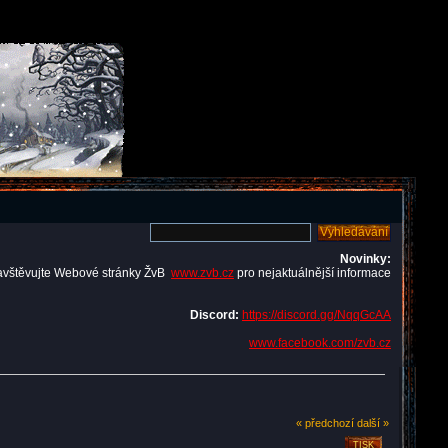
Novinky:
avštěvujte Webové stránky ŽvB
www.zvb.cz
pro nejaktuálnější informace
Discord:
https://discord.gg/NqqGcAA
www.facebook.com/zvb.cz
« předchozí
další »
TISK