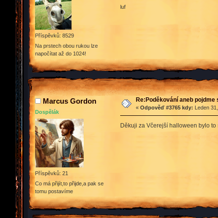
luf
Příspěvků: 8529
Na prstech obou rukou lze
napočítat až do 1024!
Re:Poděkování aneb pojdme 
Marcus Gordon
«
Odpověď #3765 kdy:
Leden 31,
Dospělák
Děkuji za Včerejší halloween bylo to
Příspěvků: 21
Co má přijít,to přijde,a pak se
tomu postavíme