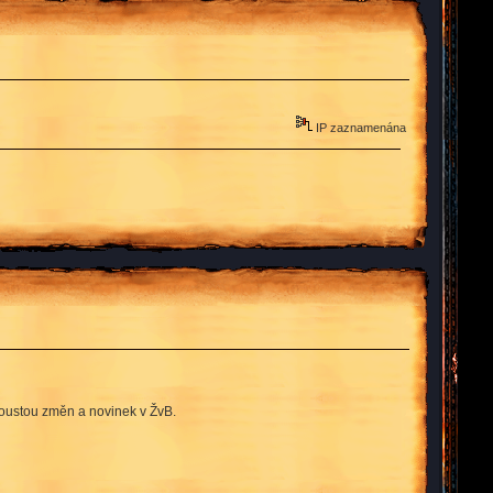
IP zaznamenána
spoustou změn a novinek v ŽvB.