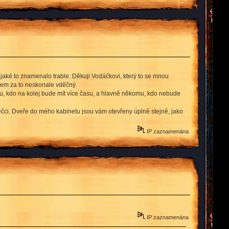
 jaké to znamenalo trable. Děkuji Vodáčkovi, který to se mnou
sem za to neskonale vděčný.
mu, kdo na kolej bude mít více času, a hlavně někomu, kdo nebude
ečci. Dveře do mého kabinetu jsou vám otevřeny úplně stejně, jako
IP zaznamenána
IP zaznamenána