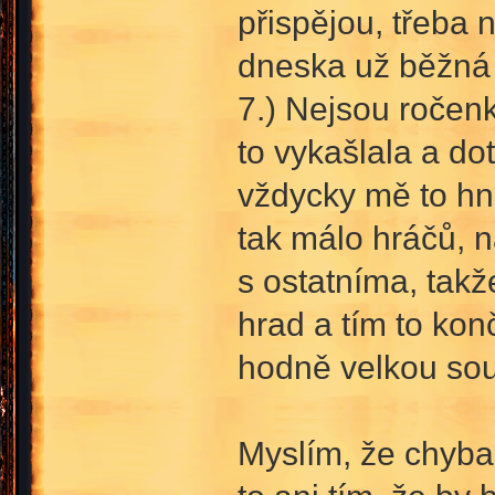
přispějou, třeba 
dneska už běžná p
7.) Nejsou ročen
to vykašlala a do
vždycky mě to hne
tak málo hráčů, n
s ostatníma, takž
hrad a tím to kon
hodně velkou sou
Myslím, že chyba