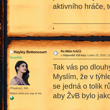
aktivního hráče, 
♠
Re:Málo hráčů
Hayley Bettencourt
«
Odpověď #10 kdy:
Leden 23, 2020, 12
Dospělák
Tak vás po dlouh
Myslím, že v týhl
se jedná o tolik 
Příspěvků: 346
aby ŽvB bylo jako
Watch what you say to me.