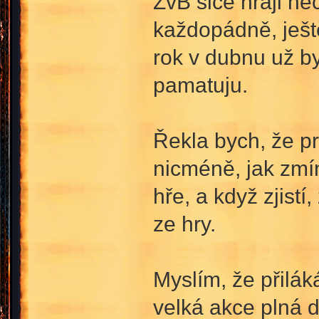
ŽvB sice hraji nec
každopádně, ještě
rok v dubnu už byl
pamatuju.
Řekla bych, že p
nicméně, jak zmín
hře, a když zjist
ze hry.
Myslím, že přilák
velká akce plná 