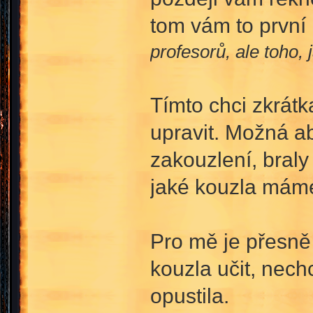
tom vám to první 
profesorů, ale toho, 
Tímto chci zkrátk
upravit. Možná a
zakouzlení, bral
jaké kouzla mám
Pro mě je přesně
kouzla učit, nech
opustila.