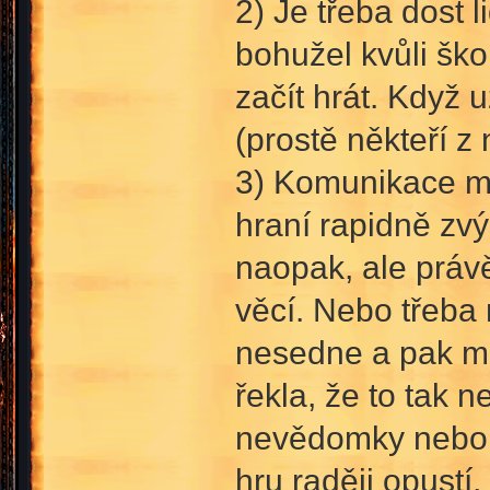
2) Je třeba dost l
bohužel kvůli ško
začít hrát. Když 
(prostě někteří z 
3) Komunikace me
hraní rapidně zvý
naopak, ale práv
věcí. Nebo třeba 
nesedne a pak mu
řekla, že to tak n
nevědomky nebo s
hru raději opustí,