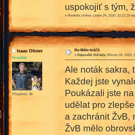
uspokojiť s tým, 
«
Poslední změna: Leden 24, 2020, 10:22:19 d
Re:Málo hráčů
Isaac Olivier
«
Odpověď #14 kdy:
Březen 29, 2020, 1
Dospělák
Ale noták sakra, 
Každej jste vynal
Poukázali jste na
Příspěvků: 38
udělat pro zlepšen
a zachránit ŽvB,
ŽvB mělo obrovsk