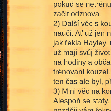
pokud se netrénu
začít odznova.
2) Další věc s kou
naučí. Ať už jen 
jak řekla Hayley, 
už mají svůj život
na hodiny a občas
trénování kouzel.
ten čas ale byl, p
3) Mini věc na ko
Alespoň se staty
později vám řekno