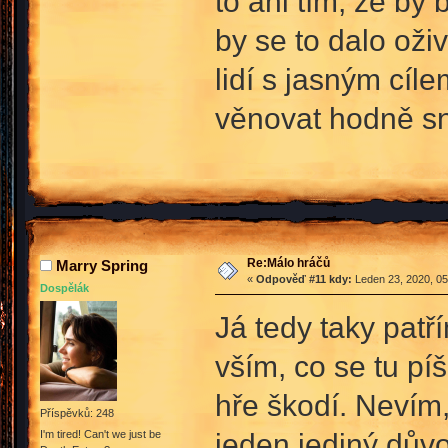
to ani tím, že by
by se to dalo oži
lidí s jasným cíl
věnovat hodně sn
Re:Málo hráčů
Marry Spring
«
Odpověď #11 kdy:
Leden 23, 2020, 05
Dospělák
Já tedy taky pat
vším, co se tu pí
hře škodí. Nevím, 
Příspěvků: 248
jeden jediný důvo
I'm tired! Can't we just be