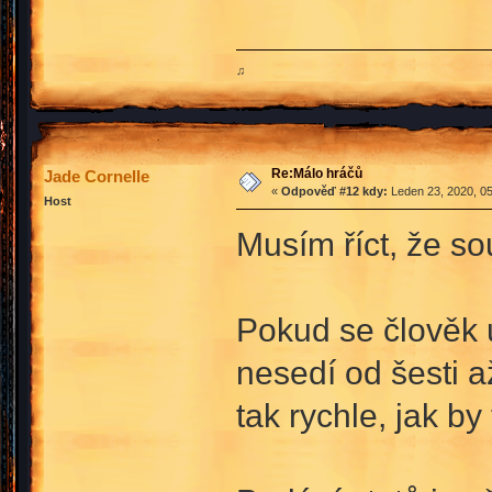
♫
Re:Málo hráčů
Jade Cornelle
«
Odpověď #12 kdy:
Leden 23, 2020, 05
Host
Musím říct, že so
Pokud se člověk u
nesedí od šesti a
tak rychle, jak by