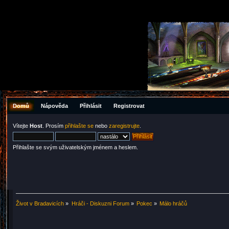
Domů
Nápověda
Přihlásit
Registrovat
Vítejte
Host
. Prosím
přihlašte se
nebo
zaregistrujte
.
Přihlašte se svým uživatelským jménem a heslem.
Život v Bradavicích
»
Hráči - Diskuzni Forum
»
Pokec
»
Málo hráčů