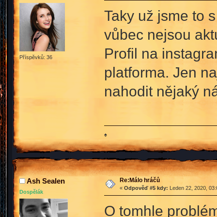
Taky už jsme to s
vůbec nejsou ak
Profil na instagr
Příspěvků: 36
platforma. Jen na
nahodit nějaký ná
♠
Re:Málo hráčů
Ash Sealen
«
Odpověď #5 kdy:
Leden 22, 2020, 03:
Dospělák
O tomhle problému