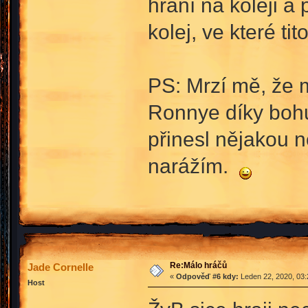
hraní na koleji a
kolej, ve které ti
PS: Mrzí mě, že m
Ronnye díky bohu
přinesl nějakou n
narážím.
Re:Málo hráčů
Jade Cornelle
«
Odpověď #6 kdy:
Leden 22, 2020, 03:
Host