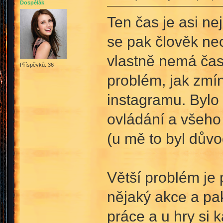
Dospělák
Ten čas je asi ne
se pak člověk nec
vlastně nemá čas 
Příspěvků: 36
problém, jak zmín
instagramu. Bylo 
ovládání a všeho 
(u mě to byl důvo
Větší problém je 
nějaký akce a pak
práce a u hry si