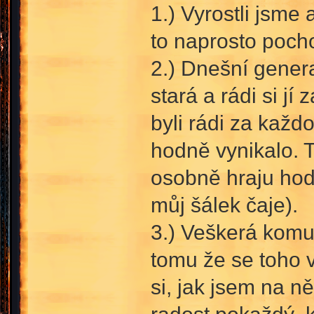
1.) Vyrostli jsme 
to naprosto pocho
2.) Dnešní gener
stará a rádi si j
byli rádi za každo
hodně vynikalo. T
osobně hraju hodn
můj šálek čaje).
3.) Veškerá komu
tomu že se toho v
si, jak jsem na n