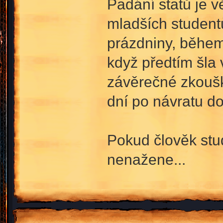
Padání statů je 
mladších studentů,
prázdniny, během 
když předtím šla
závěrečné zkoušky
dní po návratu do 
Pokud člověk stud
nenažene...