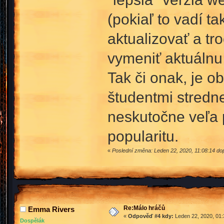
(pokiaľ to vadí t
aktualizovať a t
vymeniť aktuálnu 
Tak či onak, je 
študentmi stredne
neskutočne veľa p
popularitu.
«
Poslední změna: Leden 22, 2020, 11:08:14 d
Re:Málo hráčů
Emma Rivers
«
Odpověď #4 kdy:
Leden 22, 2020, 01:
Dospělák