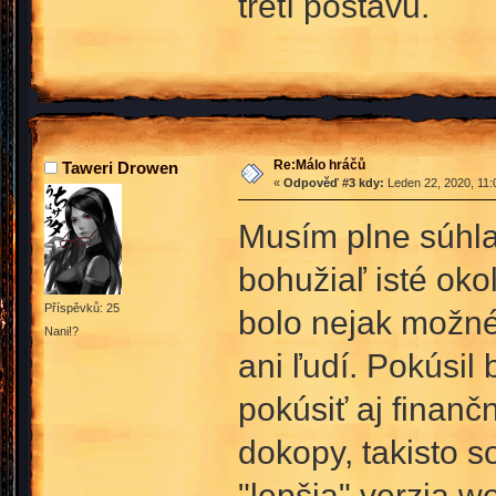
třetí postavu.
Re:Málo hráčů
Taweri Drowen
«
Odpověď #3 kdy:
Leden 22, 2020, 11:
Musím plne súhlas
bohužiaľ isté oko
Příspěvků: 25
bolo nejak možn
Nani!?
ani ľudí. Pokúsil
pokúsiť aj finanč
dokopy, takisto s
"lepšia" verzia w