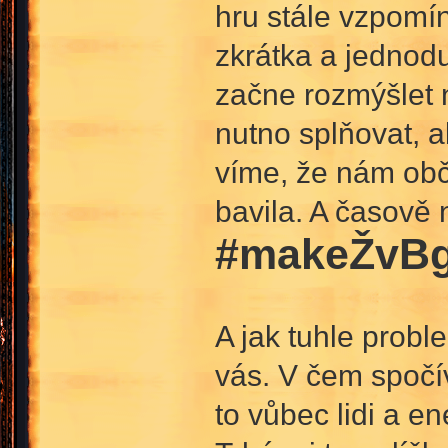
hru stále vzpomín
zkrátka a jednodu
začne rozmýšlet n
nutno splňovat, 
víme, že nám obč
bavila. A časově 
#makeŽvBg
A jak tuhle probl
vás. V čem spočív
to vůbec lidi a e