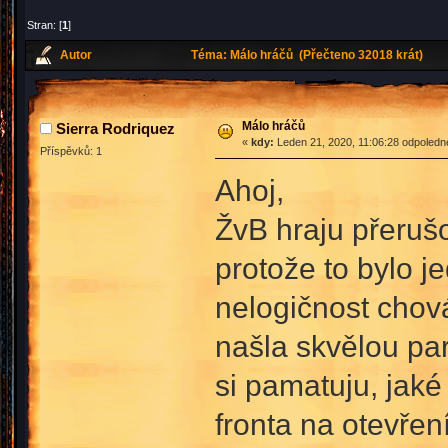
Stran: [
1
]
Autor
Téma: Málo hráčů (Přečteno 32018 krát)
Málo hráčů
Sierra Rodriquez
«
kdy:
Leden 21, 2020, 11:06:28 odpoledn
Příspěvků: 1
Ahoj,
ŽvB hraju přerušo
protože to bylo j
nelogičnost chová
našla skvělou par
si pamatuju, jaké
fronta na otevřen