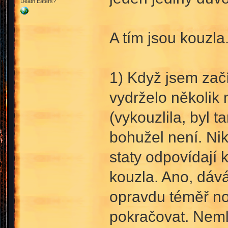
Death Eaters?
A tím jsou kouzla.
1) Když jsem začí
vydrželo několik
(vykouzlila, byl t
bohužel není. Nikd
staty odpovídají 
kouzla. Ano, dáv
opravdu téměř no
pokračovat. Nemlu