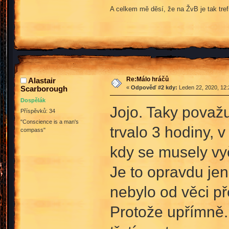
A celkem mě děsí, že na ŽvB je tak tre
Re:Málo hráčů
Alastair
Scarborough
«
Odpověď #2 kdy:
Leden 22, 2020, 12:
Dospělák
Jojo. Taky považu
Příspěvků: 34
"Conscience is a man's
trvalo 3 hodiny, 
compass"
kdy se musely vyč
Je to opravdu je
nebylo od věci př
Protože upřímně..