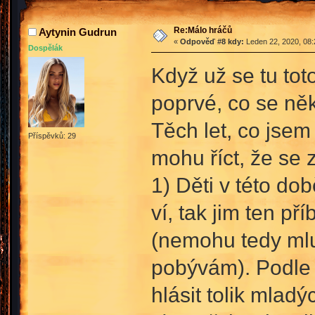
Re:Málo hráčů
Aytynin Gudrun
«
Odpověď #8 kdy:
Leden 22, 2020, 08:
Dospělák
Když už se tu tot
poprvé, co se ně
Těch let, co jsem
Příspěvků: 29
mohu říct, že se
1) Děti v této dob
ví, tak jim ten př
(nemohu tedy mlu
pobývám). Podle 
hlásit tolik mladý