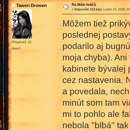
Re:Málo hráčů
Taweri Drowen
«
Odpověď #13 kdy:
Leden 23, 2020, 07
Môžem tiež prikýv
poslednej postavy
Příspěvků: 25
podarilo aj bugnúť
Nani!?
moja chyba). Ani 
kabinete bývalej 
cez nastavenia. N
a povedala, nech 
minút som tam via
mi to pohlo ale 
nebola "blbá" tak