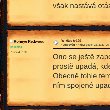
však nastává otáz
Re:Málo hráčů
Ronnye Redwood
«
Odpověď #7 kdy:
Leden 22, 2020, 05:
Dospělák
Příspěvků: 20
Ono se ještě zap
prostě upadá, kde
Obecně tohle tém
ním spojené upa