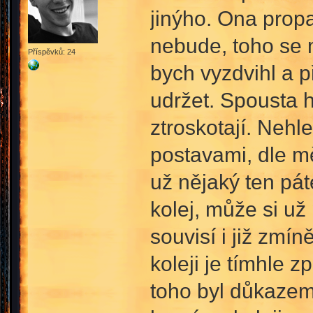
jinýho. Ona propa
nebude, toho se 
Příspěvků: 24
bych vyzdvihl a p
udržet. Spousta 
ztroskotají. Nehle
postavami, dle mě
už nějaký ten pá
kolej, může si u
souvisí i již zmí
koleji je tímhle 
toho byl důkazem