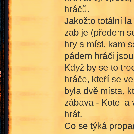
hráčů.
Jakožto totální l
zabije (předem s
hry a míst, kam se
pádem hráči jsou 
Když by se to tro
hráče, kteří se v
byla dvě místa, k
zábava - Kotel a 
hrát.
Co se týká propa