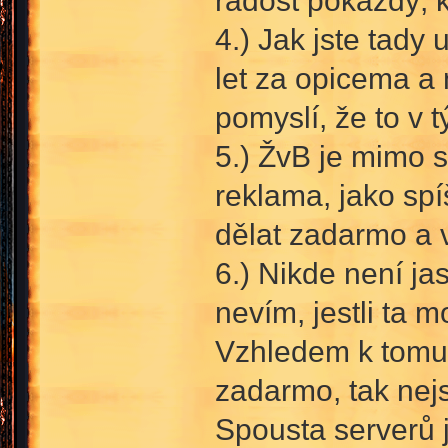
radost pokaždý, k
4.) Jak jste tady 
let za opicema a 
pomyslí, že to v 
5.) ŽvB je mimo s
reklama, jako spí
dělat zadarmo a 
6.) Nikde není ja
nevím, jestli ta m
Vzhledem k tomu,
zadarmo, tak nejs
Spousta serverů j