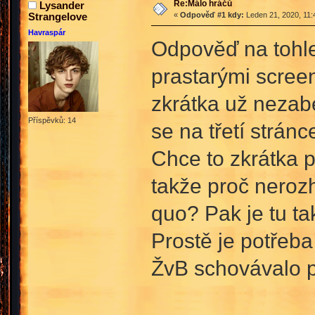
Re:Málo hráčů
Lysander
Strangelove
«
Odpověď #1 kdy:
Leden 21, 2020, 11:
Havraspár
Odpověď na tohl
prastarými screen
zkrátka už nezabe
Příspěvků: 14
se na třetí stránc
Chce to zkrátka po
takže proč nerozho
quo? Pak je tu ta
Prostě je potřeba
ŽvB schovávalo p