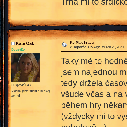
Trhá mi to srdíčk
Re:Málo hráčů
Kate Oak
«
Odpověď #15 kdy:
Březen 29, 2020, 1
Dospělák
Taky mě to hodně 
jsem najednou mn
tedy držela časo
Příspěvků: 43
všude včas a na 
Všichni jsme šílení a neříkej,
že ne!
během hry někam 
(vždycky mi to vy
pohotově
).