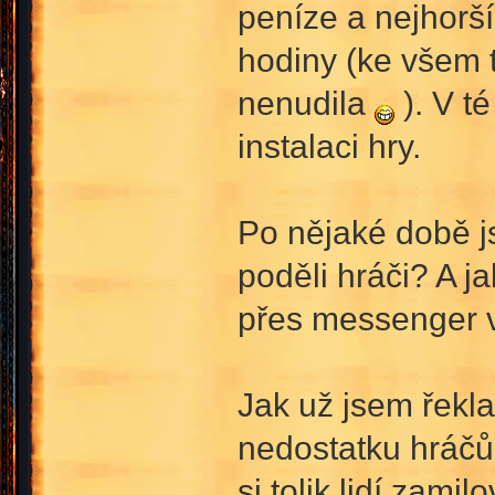
peníze a nejhorší
hodiny (ke všem 
nenudila
). V t
instalaci hry.
Po nějaké době j
poděli hráči? A j
přes messenger v
Jak už jsem řekla
nedostatku hráčů.
si tolik lidí zami