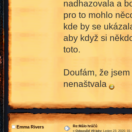
nadhazovala a bo
pro to mohlo něc
kde by se ukázal
aby když si někdo
toto.
Doufám, že jsem 
nenaštvala
Re:Málo hráčů
Emma Rivers
«
Odpověď #9 kdy:
Leden 23, 2020, 01: