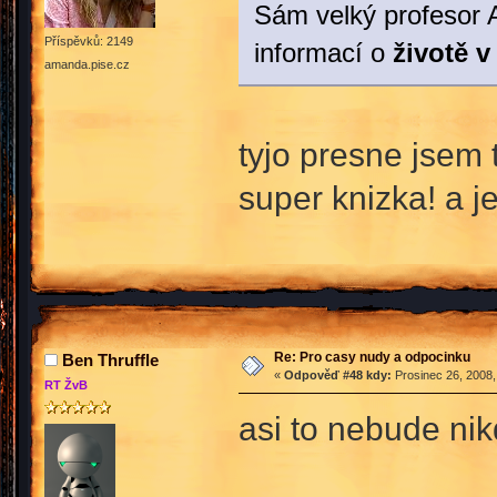
Sám velký profesor 
Příspěvků: 2149
informací o
životě v
amanda.pise.cz
tyjo presne jsem 
super knizka! a j
Re: Pro casy nudy a odpocinku
Ben Thruffle
«
Odpověď #48 kdy:
Prosinec 26, 2008,
RT ŽvB
asi to nebude ni