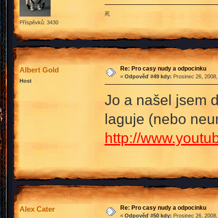
死
Příspěvků: 3430
Re: Pro casy nudy a odpocinku
Albert Gold
«
Odpověď #49 kdy:
Prosinec 26, 2008,
Host
Jo a našel jsem d
laguje (nebo ne
http://www.yout
Re: Pro casy nudy a odpocinku
Alex Cater
«
Odpověď #50 kdy:
Prosinec 26, 2008,