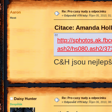
Re: Pro casy nudy a odpocinku
Aaron
«
Odpověď #78 kdy:
Říjen 05, 2010, 01
Host
Citace: Amanda Holl
http://sphotos.ak.fb
ash2/hs080.ash2/3
C&H jsou nejlepš
Re: Pro casy nudy a odpocinku
Daisy Hunter
«
Odpověď #79 kdy:
Říjen 06, 2010, 08
Dospělák