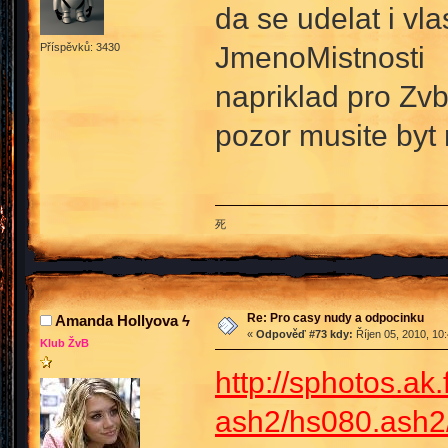
da se udelat i vl
JmenoMistnosti
Příspěvků: 3430
napriklad pro Zv
pozor musite byt
死
Re: Pro casy nudy a odpocinku
Amanda Hollyova ϟ
«
Odpověď #73 kdy:
Říjen 05, 2010, 10
Klub ŽvB
http://sphotos.ak
ash2/hs080.ash