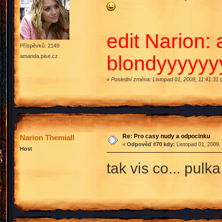
edit Narion:
Příspěvků: 2149
blondyyyyyy
amanda.pise.cz
«
Poslední změna: Listopad 01, 2009, 11:41:31 
Re: Pro casy nudy a odpocinku
Narion Themiall
«
Odpověď #70 kdy:
Listopad 01, 2009,
Host
tak vis co... pulk