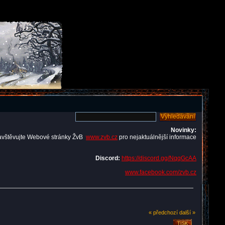
Novinky:
avštěvujte Webové stránky ŽvB
www.zvb.cz
pro nejaktuálnější informace
Discord:
https://discord.gg/NqqGcAA
www.facebook.com/zvb.cz
« předchozí
další »
TISK