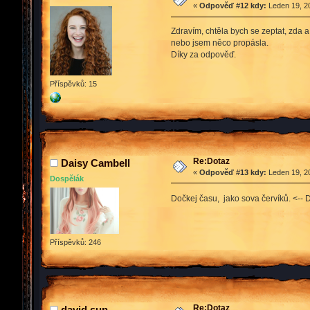
«
Odpověď #12 kdy:
Leden 19, 20
Zdravím, chtěla bych se zeptat, zda a
nebo jsem něco propásla.
Díky za odpověď.
Příspěvků: 15
Re:Dotaz
Daisy Cambell
«
Odpověď #13 kdy:
Leden 19, 20
Dospělák
Dočkej času, jako sova červíků. <--
Příspěvků: 246
Re:Dotaz
david sun