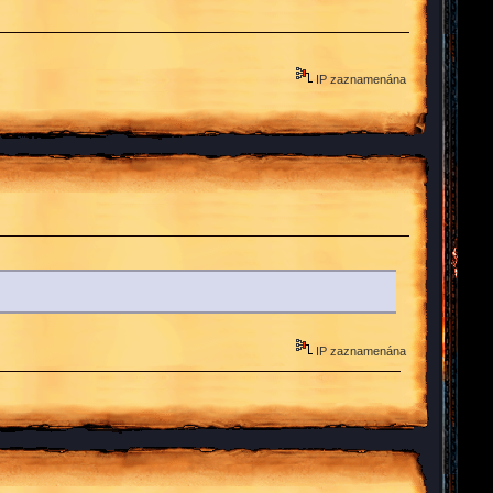
IP zaznamenána
IP zaznamenána