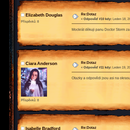
Re:Dotaz
Elizabeth Douglas
«
Odpověď #10 kdy:
Leden 18, 20
Příspěvků: 8
Mockrát děkuji panu Doctor Storm z
Re:Dotaz
Ciara Anderson
«
Odpověď #11 kdy:
Leden 19, 20
Otazky a odpovědi jsou asi na okrasu
Příspěvků: 8
Re:Dotaz
Isabelle Bradford