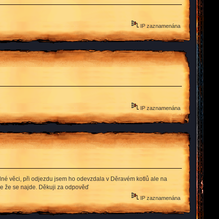
IP zaznamenána
IP zaznamenána
dné věci, při odjezdu jsem ho odevzdala v Děravém kotlů ale na
nce že se najde. Děkuji za odpověď
IP zaznamenána