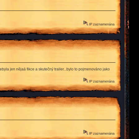
IP zaznamenána
byla jen nějaá fikce a skutečný trailer...bylo to pojmenováno jako
IP zaznamenána
IP zaznamenána