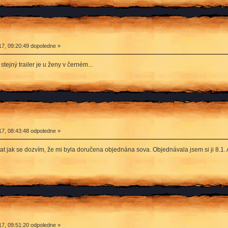
7, 09:20:49 dopoledne »
tejný trailer je u ženy v černém...
7, 08:43:48 odpoledne »
t jak se dozvím, že mi byla doručena objednána sova. Objednávala jsem si ji 8.1. 
7, 09:51:20 odpoledne »