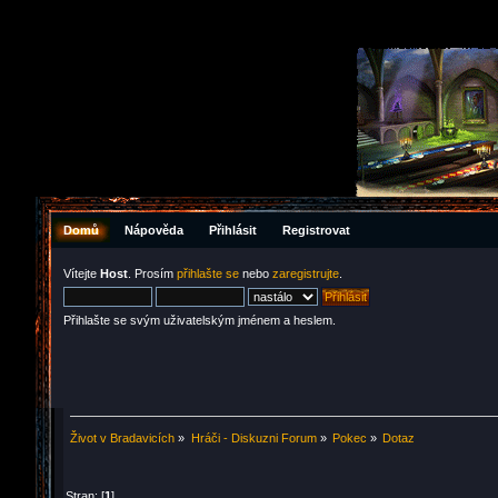
Domů
Nápověda
Přihlásit
Registrovat
Vítejte
Host
. Prosím
přihlašte se
nebo
zaregistrujte
.
Přihlašte se svým uživatelským jménem a heslem.
Život v Bradavicích
»
Hráči - Diskuzni Forum
»
Pokec
»
Dotaz
Stran: [
1
]