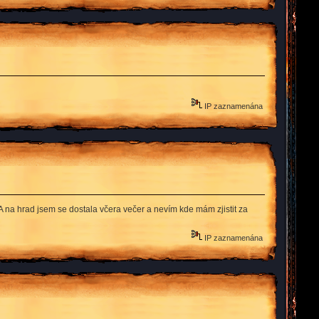
IP zaznamenána
A na hrad jsem se dostala včera večer a nevím kde mám zjistit za
IP zaznamenána