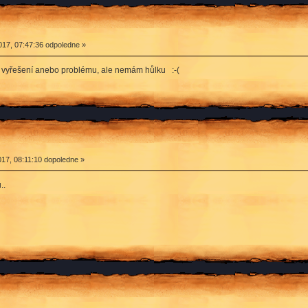
17, 07:47:36 odpoledne »
a vyřešení anebo problému, ale nemám hůlku :-(
17, 08:11:10 dopoledne »
..