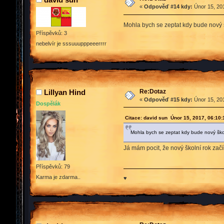
«
Odpověď #14 kdy:
Únor 15, 201
Mohla bych se zeptat kdy bude nový 
Příspěvků: 3
nebelvír je sssuuupppeeerrrr
Re:Dotaz
Lillyan Hind
«
Odpověď #15 kdy:
Únor 15, 201
Dospělák
Citace: david sun Únor 15, 2017, 06:10
Mohla bych se zeptat kdy bude nový ško
Já mám pocit, že nový školní rok začí
Příspěvků: 79
Karma je zdarma..
♥