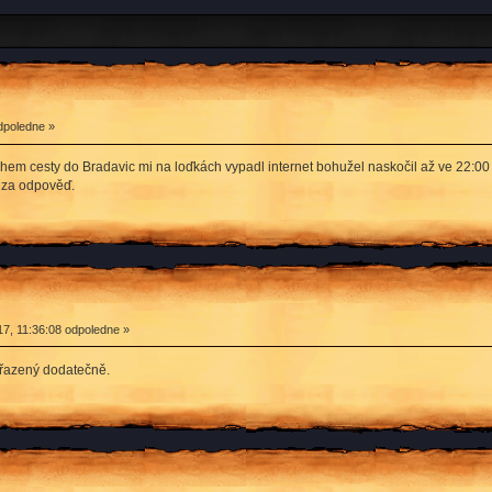
dpoledne »
ěhem cesty do Bradavic mi na loďkách vypadl internet bohužel naskočil až ve 22:00 
i za odpověď.
7, 11:36:08 odpoledne »
ařazený dodatečně.