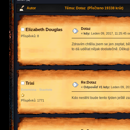
Autor
Téma: Dotaz (Přečteno 19338 krát)
Dotaz
Elizabeth Douglas
«
kdy:
Leden 09, 2017, 11:25:45 o
Příspěvků: 8
Zdravím chtěla jsem se jen zeptat, b
to dá udělat nějak dodatečně. Děkuj
Re:Dotaz
Trixi
«
Odpověď #1 kdy:
Leden 09, 201
Externista - Stavitele
Kdo nestihl bude tento týden ještě z
Příspěvků: 1771