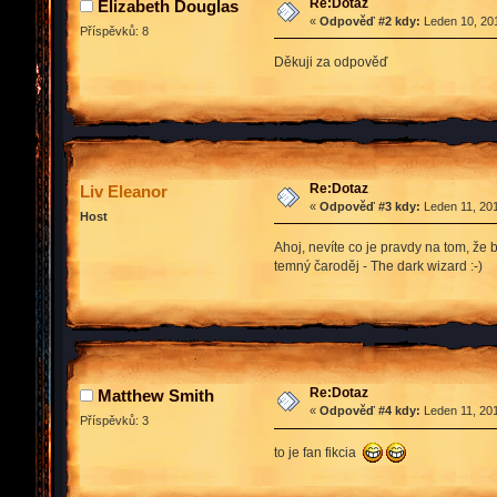
Re:Dotaz
Elizabeth Douglas
«
Odpověď #2 kdy:
Leden 10, 201
Příspěvků: 8
Děkuji za odpověď
Re:Dotaz
Liv Eleanor
«
Odpověď #3 kdy:
Leden 11, 201
Host
Ahoj, nevíte co je pravdy na tom, že 
temný čaroděj - The dark wizard :-)
Re:Dotaz
Matthew Smith
«
Odpověď #4 kdy:
Leden 11, 201
Příspěvků: 3
to je fan fikcia