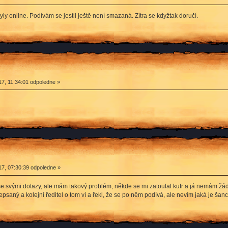
byly online. Podívám se jestli ještě není smazaná. Zítra se kdyžtak doručí.
7, 11:34:01 odpoledne »
7, 07:30:39 odpoledne »
se svými dotazy, ale mám takový problém, někde se mi zatoulal kufr a já nemám žá
epsaný a kolejní ředitel o tom ví a řekl, že se po něm podívá, ale nevím jaká je ša