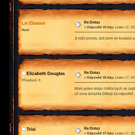
Re:Dotaz
Liv Eleanor
«
Odpověď #5 kdy:
Leden 12, 201
Host
Jj máš pravdu, teď jsem se koukala a s
Re:Dotaz
Elizabeth Douglas
«
Odpověď #6 kdy:
Leden 17, 201
Příspěvků: 8
Mám jeden dotaz chtěla bych se zepta
už sova dorazila Děkuji za odpověď.
Re:Dotaz
Trixi
«
Odpověď #7 kdy:
Leden 17, 201