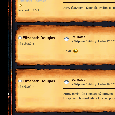
Externista - Stavitele
Sovy lítaly první týden školy těm, co 
Příspěvků: 1771
Re:Dotaz
Elizabeth Douglas
«
Odpověď #8 kdy:
Leden 17, 201
Příspěvků: 8
Děkuji
Re:Dotaz
Elizabeth Douglas
«
Odpověď #9 kdy:
Leden 18, 201
Příspěvků: 8
Zdravím vím, že jsem asi už otravná 
koleji jsem ho nedostala kufr bal pod