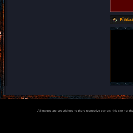
Přihlási
All images are copyrighted to there respective owners, this site nor t