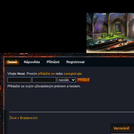
Domů
Nápověda
Přihlásit
Registrovat
Vítejte
Host
. Prosím
přihlašte se
nebo
zaregistrujte
.
Přihlašte se svým uživatelským jménem a heslem.
Život v Bradavicích
Varování!