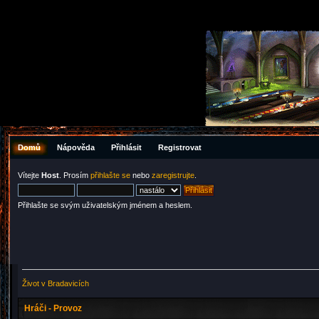
Domů
Nápověda
Přihlásit
Registrovat
Vítejte
Host
. Prosím
přihlašte se
nebo
zaregistrujte
.
Přihlašte se svým uživatelským jménem a heslem.
Život v Bradavicích
Hráči - Provoz