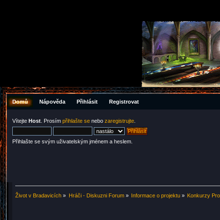
Domů
Nápověda
Přihlásit
Registrovat
Vítejte
Host
. Prosím
přihlašte se
nebo
zaregistrujte
.
Přihlašte se svým uživatelským jménem a heslem.
Život v Bradavicích
»
Hráči - Diskuzni Forum
»
Informace o projektu
»
Konkurzy Pro