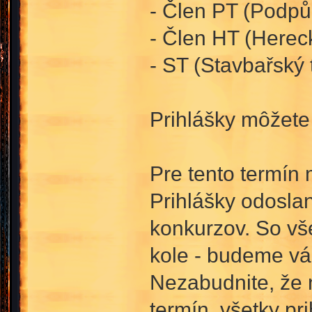
- Člen PT (Podpůr
- Člen HT (Herec
- ST (Stavbařský 
Prihlášky môžet
Pre tento termín 
Prihlášky odosla
konkurzov. So vše
kole - budeme vá
Nezabudnite, že 
termín, všetky p