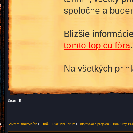
spoločne a budem
Bližšie informáci
tomto topicu fóra
.
Na všetkých prih
Stran: [
1
]
Život v Bradavicích
»
Hráči - Diskuzni Forum
»
Informace o projektu
»
Konkurzy Pro