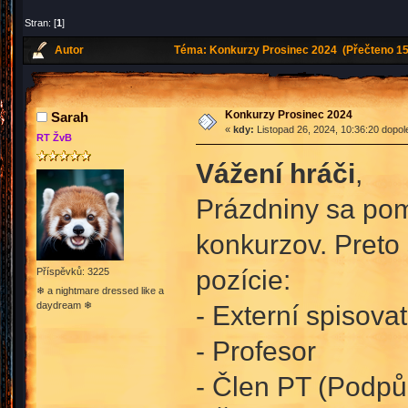
Stran: [
1
]
Autor
Téma: Konkurzy Prosinec 2024 (Přečteno 15
Konkurzy Prosinec 2024
Sarah
«
kdy:
Listopad 26, 2024, 10:36:20 dopol
RT ŽvB
Vážení hráči
,
Prázdniny sa poma
konkurzov. Preto 
pozície:
Příspěvků: 3225
❄ a nightmare dressed like a
daydream ❄
- Externí spisovat
- Profesor
- Člen PT (Podpůr