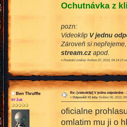
Ochutnávka z kl
pozn:
Videoklip
V jednu odp
Zároveň si nepřejeme, 
stream.cz
apod.
«
Poslední změna: Květen 07, 2010, 04:14:13 od
Re: [videoklip] V jednu odpoledne - 
Ben Thruffle
«
Odpověď #1 kdy:
Květen 06, 2010, 09
RT ŽvB
oficialne prohlasu
omlatim mu ji o h