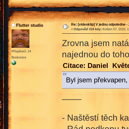
Re: [videoklip] V jednu odpoledne - 
Flutter studio
«
Odpověď #24 kdy:
Květen 07, 2010, 1
Zrovna jsem natá
najednou do toho 
Příspěvků: 24
Boskovice
Citace: Daniel Květ
Byl jsem překvapen, 
____
- Naštěstí těch k
- Rád podkopu tv