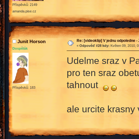
Příspěvků: 2149
amanda.pise.cz
Re: [videoklip] V jednu odpoledne - 
Junit Horson
«
Odpověď #28 kdy:
Květen 09, 2010, 0
Dospělák
Udelme sraz v Pa
pro ten sraz obet
tahnout
Příspěvků: 183
ale urcite krasny