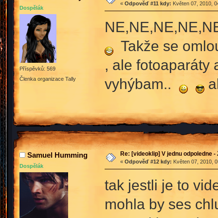
«
Odpověď #11 kdy:
Květen 07, 2010, 0
Dospělák
NE,NE,NE,NE,NE
Takže se omlou
, ale fotoaparát
Příspěvků: 569
vyhýbam..
a
Členka organizace Tally
Re: [videoklip] V jednu odpoledne - 
Samuel Humming
«
Odpověď #12 kdy:
Květen 07, 2010, 0
Dospělák
tak jestli je to 
mohla by ses chlub