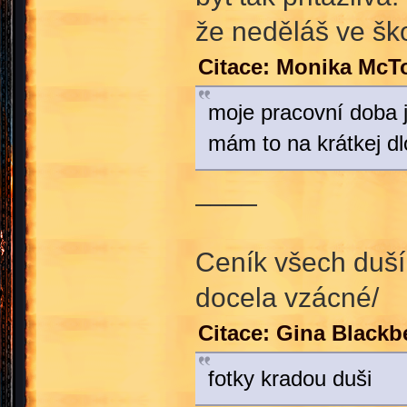
že neděláš ve ško
Citace: Monika McT
moje pracovní doba 
mám to na krátkej dl
____
Ceník všech duší
docela vzácné/
Citace: Gina Blackb
fotky kradou duši