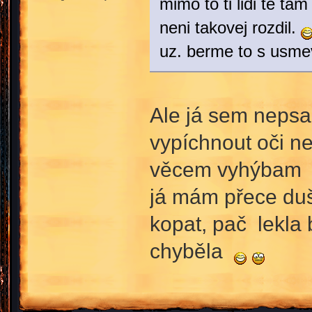
mimo to ti lidi te tam 
neni takovej rozdil.
uz. berme to s us
Ale já sem nepsal
vypíchnout oči ne
věcem vyhýba
já mám přece duši 
kopat, pač lekla 
chyběla