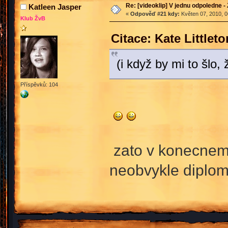
Re: [videoklip] V jednu odpoledne - 
Katleen Jasper
«
Odpověď #21 kdy:
Květen 07, 2010, 0
Klub ŽvB
Citace: Kate Little
(i když by mi to šlo, 
Příspěvků: 104
zato v konecnem 
neobvykle diplom