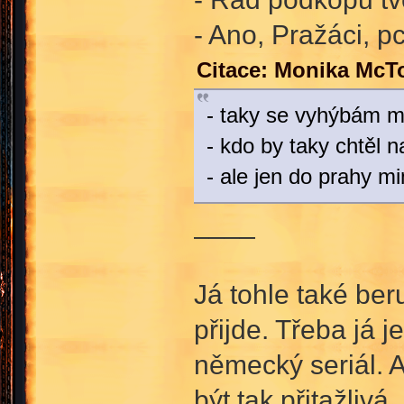
- Ano, Pražáci, 
Citace: Monika McT
- taky se vyhýbám m
- kdo by taky chtěl 
- ale jen do prahy m
____
Já tohle také beru
přijde. Třeba já j
německý seriál. 
být tak přitažliv