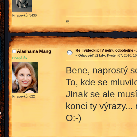
Příspěvků: 3430
死
Re: [videoklip] V jednu odpoledne - 
Alashama Mang
«
Odpověď #2 kdy:
Květen 07, 2010, 10
Dospělák
Bene, naprostý 
To, kde se mluvil
JInak se ale musí
Příspěvků: 622
konci ty výrazy..
O:-)