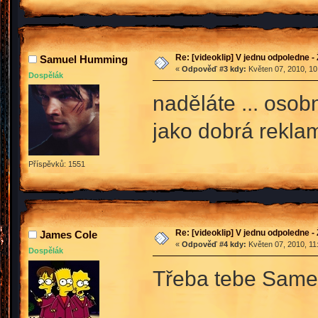
Re: [videoklip] V jednu odpoledne - 
Samuel Humming
«
Odpověď #3 kdy:
Květen 07, 2010, 10
Dospělák
naděláte ... oso
jako dobrá reklam
Příspěvků: 1551
Re: [videoklip] V jednu odpoledne - 
James Cole
«
Odpověď #4 kdy:
Květen 07, 2010, 11
Dospělák
Třeba tebe Same