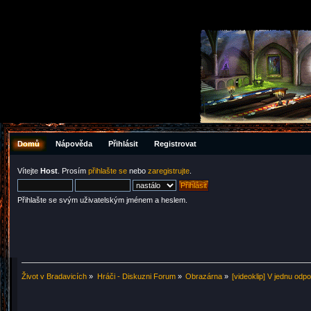
Domů
Nápověda
Přihlásit
Registrovat
Vítejte
Host
. Prosím
přihlašte se
nebo
zaregistrujte
.
Přihlašte se svým uživatelským jménem a heslem.
Život v Bradavicích
»
Hráči - Diskuzni Forum
»
Obrazárna
»
[videoklip] V jednu odp