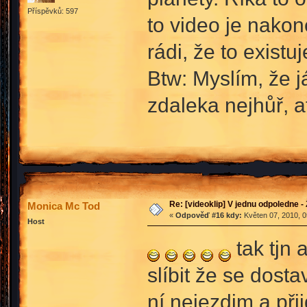
Příspěvků: 597
to video je nako
rádi, že to existuj
Btw: Myslím, že 
zdaleka nejhůř, ať
Re: [videoklip] V jednu odpoledne - 
Monica Mc Tod
«
Odpověď #16 kdy:
Květen 07, 2010, 0
Host
tak tjn 
slíbit že se dost
ní nejezdim a př