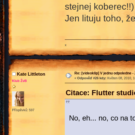
stejnej koberec!!)
Jen lituju toho, ž
x
Re: [videoklip] V jednu odpoledne - 
Kate Littleton
«
Odpověď #26 kdy:
Květen 08, 2010, 1
Klub ŽvB
Citace: Flutter stu
Příspěvků: 597
No, eh... no, co na t