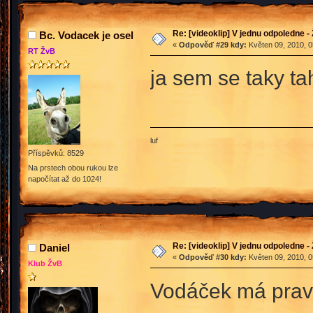
Re: [videoklip] V jednu odpoledne - 
Bc. Vodacek je osel
«
Odpověď #29 kdy:
Květen 09, 2010, 0
RT ŽvB
ja sem se taky tah
luf
Příspěvků: 8529
Na prstech obou rukou lze
napočítat až do 1024!
Re: [videoklip] V jednu odpoledne - 
Daniel
«
Odpověď #30 kdy:
Květen 09, 2010, 0
Klub ŽvB
Vodáček má pravdu