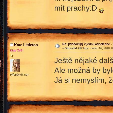
mít prachy:D
Re: [videoklip] V jednu odpoledne - 
Kate Littleton
«
Odpověď #17 kdy:
Květen 07, 2010, 0
Klub ŽvB
Ještě nějaké dalš
Ale možná by byl
Příspěvků: 597
Já si nemyslím, 