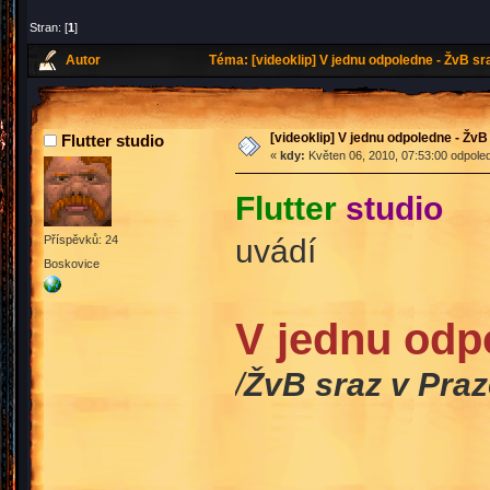
Stran: [
1
]
Autor
Téma: [videoklip] V jednu odpoledne - ŽvB sra
[videoklip] V jednu odpoledne - ŽvB 
Flutter studio
«
kdy:
Květen 06, 2010, 07:53:00 odpole
Flutter
studio
uvádí
Příspěvků: 24
Boskovice
V jednu odp
/
ŽvB sraz v Praze