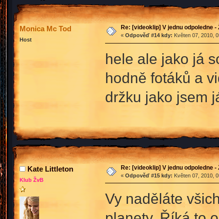
Re: [videoklip] V jednu odpoledne - 
Monica Mc Tod
«
Odpověď #14 kdy:
Květen 07, 2010, 0
Host
hele ale jako já
hodně fotáků a v
držku jako jsem 
Re: [videoklip] V jednu odpoledne - 
Kate Littleton
«
Odpověď #15 kdy:
Květen 07, 2010, 0
Klub ŽvB
Vy naděláte všichn
planety. Říká to 