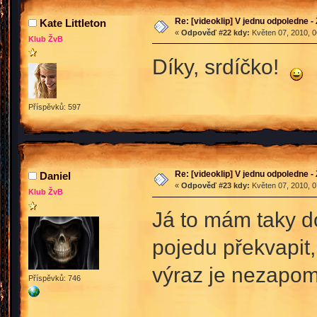
Re: [videoklip] V jednu odpoledne - 
Kate Littleton
«
Odpověď #22 kdy:
Květen 07, 2010, 0
Klub ŽvB
Díky, srdíčko!
Příspěvků: 597
Re: [videoklip] V jednu odpoledne - 
Daniel
«
Odpověď #23 kdy:
Květen 07, 2010, 0
Klub ŽvB
Já to mám taky do
pojedu překvapit,
výraz je nezapom
Příspěvků: 746