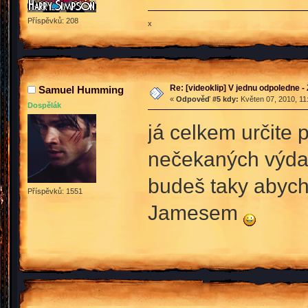
Příspěvků: 208
x
Re: [videoklip] V jednu odpoledne - 
Samuel Humming
«
Odpověď #5 kdy:
Květen 07, 2010, 11
Dospělák
já celkem určite
nečekaných výda
budeš taky abych
Příspěvků: 1551
Jamesem