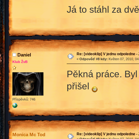
Já to stáhl za d
Re: [videoklip] V jednu odpoledne - 
Daniel
«
Odpověď #8 kdy:
Květen 07, 2010, 04
Klub ŽvB
Pěkná práce. Byl 
přišel
Příspěvků: 746
Re: [videoklip] V jednu odpoledne - 
Monica Mc Tod
«
Odpověď #9 kdy:
Květen 07, 2010, 04