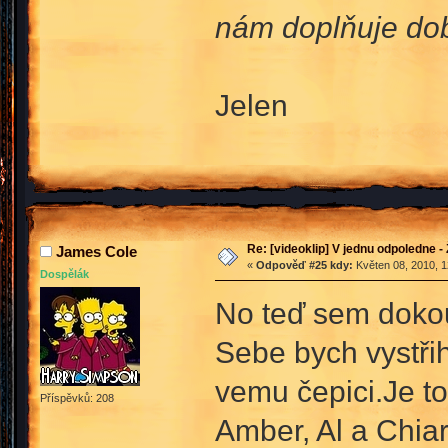
nám doplňuje dobr
Jelen
Re: [videoklip] V jednu odpoledne - 
James Cole
«
Odpověď #25 kdy:
Květen 08, 2010, 1
Dospělák
No teď sem dokou
Sebe bych vystřih
vemu čepici.Je to
Příspěvků: 208
Amber, Al a Chia