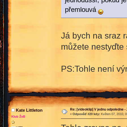
přemlouvá
Já bych na sraz 
můžete nestyďte 
PS:Tohle není v
Re: [videoklip] V jednu odpoledne - 
Kate Littleton
«
Odpověď #20 kdy:
Květen 07, 2010, 0
Klub ŽvB