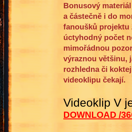
Bonusový materiál 
a částečně i do mo
fanoušků projektu 
úctyhodný počet no
mimořádnou pozorno
výraznou většinu, j
rozhledna či koktej
videoklipu čekají.
Videoklip V 
DOWNLOAD /36