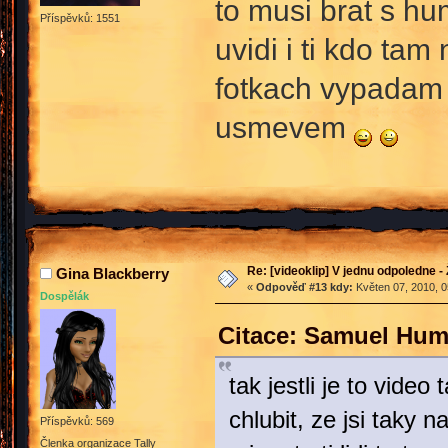
to musi brat s hum
Příspěvků: 1551
uvidi i ti kdo tam
fotkach vypadam z
usmevem
Re: [videoklip] V jednu odpoledne - 
Gina Blackberry
«
Odpověď #13 kdy:
Květen 07, 2010, 0
Dospělák
Citace: Samuel Hum
tak jestli je to vid
chlubit, ze jsi taky n
Příspěvků: 569
Členka organizace Tally