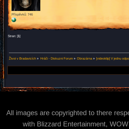
Příspěvků: 746
Stran: [
1
]
Život v Bradavicích
»
Hráči - Diskuzni Forum
»
Obrazárna
»
[videoklip] V jednu odp
All images are copyrighted to there respe
with Blizzard Entertainment, WOW: 