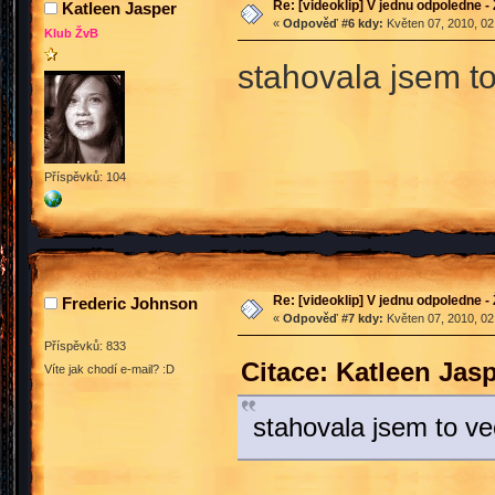
Re: [videoklip] V jednu odpoledne - 
Katleen Jasper
«
Odpověď #6 kdy:
Květen 07, 2010, 02
Klub ŽvB
stahovala jsem to 
Příspěvků: 104
Re: [videoklip] V jednu odpoledne - 
Frederic Johnson
«
Odpověď #7 kdy:
Květen 07, 2010, 02
Příspěvků: 833
Citace: Katleen Jas
Víte jak chodí e-mail? :D
stahovala jsem to vec