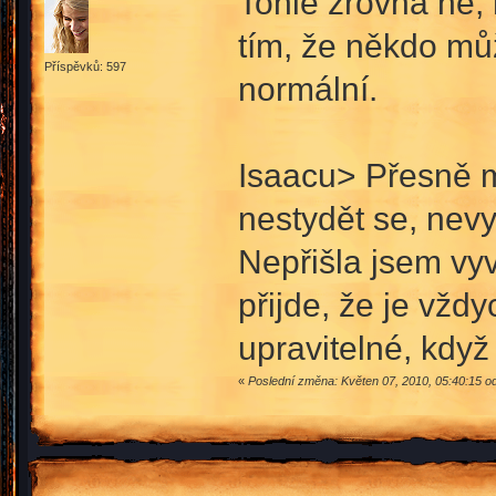
Tohle zrovna ne, 
tím, že někdo mů
Příspěvků: 597
normální.
Isaacu> Přesně mo
nestydět se, nevy
Nepřišla jsem vyvo
přijde, že je vždy
upravitelné, když
«
Poslední změna: Květen 07, 2010, 05:40:15 od