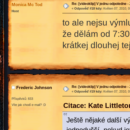
Re: [videoklip] V jednu odpoledne - 
Monica Mc Tod
«
Odpověď #18 kdy:
Květen 07, 2010, 0
Host
to ale nejsu výml
že dělám od 7:30
krátkej dlouhej t
Re: [videoklip] V jednu odpoledne - 
Frederic Johnson
«
Odpověď #19 kdy:
Květen 07, 2010, 0
Příspěvků: 833
Citace: Kate Little
Víte jak chodí e-mail? :D
Ještě nějaké další v
jednodušší, pokud je