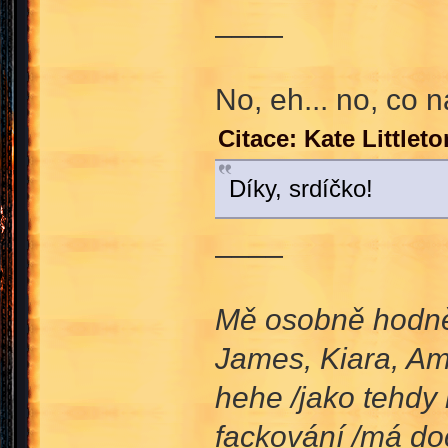
____
No, eh... no, co n
Citace: Kate Little
Díky, srdíčko!
____
Mě osobně hodně p
James, Kiara, Amb
hehe /jako tehdy
fackování /má doc