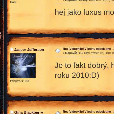
Host
hej jako luxus m
Re: [videoklip] V jednu odpoledne - 
Jasper Jefferson
«
Odpověď #10 kdy:
Květen 07, 2010, 0
Je to fakt dobrý, 
roku 2010:D)
Příspěvků: 193
Re: [videoklip] V jednu odpoledne - 
Gina Blackberry