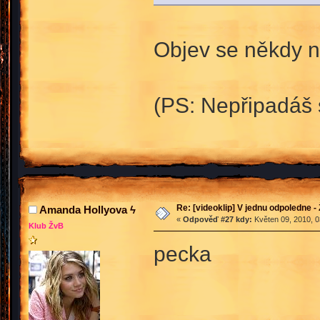
Objev se někdy na
(PS: Nepřipadáš 
Re: [videoklip] V jednu odpoledne - 
Amanda Hollyova ϟ
«
Odpověď #27 kdy:
Květen 09, 2010, 0
Klub ŽvB
pecka